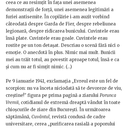
ceea ce au resimțit în fața unei asemenea
demonstrații de forță, unei asemenea legitimări a
furiei antisemite. În copilărie i‑am auzit vorbind
câteodată despre Garda de Fier, despre rebeliunea
legionară, despre ridicarea bunicului. Cuvintele erau
însă plate. Cuvintele erau goale. Cuvintele erau
rostite pe un ton detașat. Descriau o scenă fără nici o
emoție. O anecdotă în plus. Nimic mai mult. Bunicii
mei au trăit totul, au povestit aproape totul, însă e ca
și cum nu ar fi simțit nimic. (…)
Pe 9 ianuarie 1941, exclamația „Evreul este un fel de
scorpion: nu va înceta niciodată să te devoreze de viu,
creștine!” figura pe prima pagină a ziarului
Porunca
Vremii
, cotidianul de extremă dreaptă vândut în toate
chioșcurile de ziare din București. În următoarea
săptămână,
Cuvântul
, revistă condusă de cadre
universitare, cerea „purificarea rasială a poporului