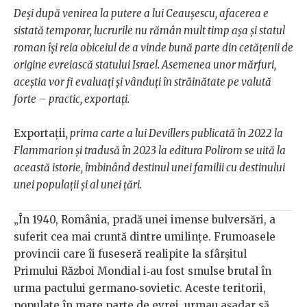
Deși după venirea la putere a lui Ceaușescu, afacerea e
sistată temporar, lucrurile nu rămân mult timp așa și statul
roman își reia obiceiul de a vinde bună parte din cetățenii de
origine evreiască statului Israel. Asemenea unor mărfuri,
aceștia vor fi evaluați și vânduți în străinătate pe valută
forte – practic, exportați.
Exportaţii
, prima carte a lui Devillers publicată în 2022 la
Flammarion și tradusă în 2023 la editura Polirom se uită la
această istorie, îmbinând destinul unei familii cu destinului
unei populații și al unei țări.
„În 1940, România, pradă unei imense bulversări, a
suferit cea mai cruntă dintre umilințe. Frumoasele
provincii care îi fuseseră realipite la sfârșitul
Primului Război Mondial i‑au fost smulse brutal în
urma pactului germano‑sovietic. Aceste teritorii,
populate în mare parte de evrei, urmau așadar să