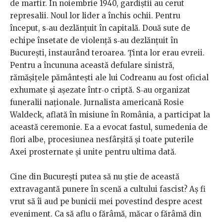
de martir. În noiembrie 1940, gardiștii au cerut
represalii. Noul lor lider a închis ochii. Pentru
început, s‑au dezlănțuit în capitală. Două sute de
echipe însetate de violență s‑au dezlănțuit în
București, instaurând teroarea. Ținta lor erau evreii.
Pentru a încununa această defulare sinistră,
rămășițele pământești ale lui Codreanu au fost oficial
exhumate și așezate într‑o criptă. S‑au organizat
funeralii naționale. Jurnalista americană Rosie
Waldeck, aflată în misiune în România, a participat la
această ceremonie. Ea a evocat fastul, sumedenia de
flori albe, procesiunea nesfârșită și toate puterile
Axei prosternate și unite pentru ultima dată.
Cine din București putea să nu știe de această
extravagantă punere în scenă a cultului fascist? Aș fi
vrut să îi aud pe bunicii mei povestind despre acest
eveniment. Ca să aflu o fărâmă, măcar o fărâmă din