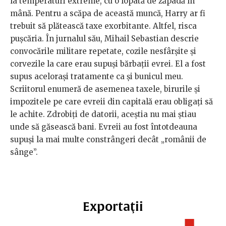
la temperaturi extreme, cu o lopată de zăpadă în
mână. Pentru a scăpa de această muncă, Harry ar fi
trebuit să plătească taxe exorbitante. Altfel, risca
pușcăria. În jurnalul său, Mihail Sebastian descrie
convocările militare repetate, cozile nesfârșite și
corvezile la care erau supuși bărbații evrei. El a fost
supus acelorași tratamente ca și bunicul meu.
Scriitorul enumeră de asemenea taxele, birurile și
impozitele pe care evreii din capitală erau obligați să
le achite. Zdrobiți de datorii, aceștia nu mai știau
unde să găsească bani. Evreii au fost întotdeauna
supuși la mai multe constrângeri decât „românii de
sânge”.
Exportaţii