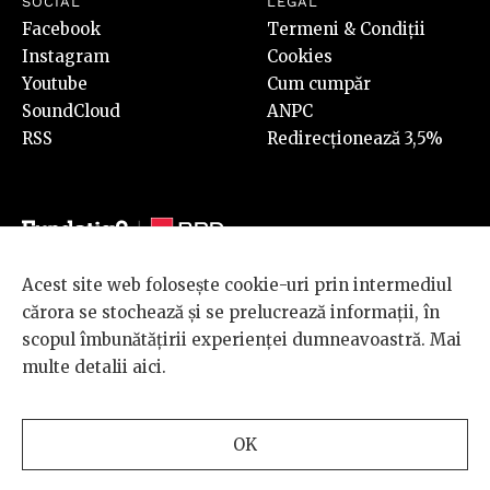
SOCIAL
LEGAL
Facebook
Termeni & Condiții
Instagram
Cookies
Youtube
Cum cumpăr
SoundCloud
ANPC
RSS
Redirecționează 3,5%
Acest site web folosește cookie-uri prin intermediul
© 2026 BRD Groupe Société Générale, toate drepturile rezervate.
cărora se stochează și se prelucrează informații, în
Scena 9 este un proiect sustinut de
BRD GROUPE SOCIÉTÉ
scopul îmbunătățirii experienței dumneavoastră. Mai
GÉNÉRALE
.
multe detalii
aici
.
Design and development
OK
by
INTERKORP