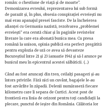
român: o chestiune de viață și de moarte”.
Demonizarea evreului, reprezentarea lui sub formă
de parazit și, în plus, obsesia conspirației evreiești nu
mai erau apanajul presei fasciste. De la încheierea
alianței cu Germania nazistă, rezolvarea „problemei
evreiești” era cerută chiar și în paginile revistelor
literare la care era abonată bunica mea. Cu presa
română la unison, opinia publică era perfect pregătită
pentru explozia de ură ce avea să devasteze
Bucureștiul între 21 și 23 ianuarie 1941 și să‑l arunce pe
bunicul meu în epicentrul acestei sălbăticii. (…)
Când au fost aruncaţi din tren, ceilalți pasageri şi‑au
întors privirile. Fără nici un cuvânt, bagajele le‑au
fost azvârlite în zăpadă. Delenii număraseră fiecare
kilometru care îi separa de Curtici. Acest post de
frontieră era linia de orizont pentru toţi candidații la
plecare, punctul de ieșire din România. Călătoria lor