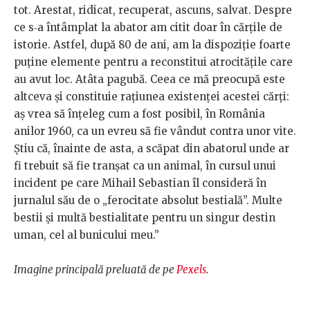
tot. Arestat, ridicat, recuperat, ascuns, salvat. Despre
ce s‑a întâmplat la abator am citit doar în cărțile de
istorie. Astfel, după 80 de ani, am la dispoziție foarte
puține elemente pentru a reconstitui atrocitățile care
au avut loc. Atâta pagubă. Ceea ce mă preocupă este
altceva și constituie rațiunea existenței acestei cărți:
aș vrea să înțeleg cum a fost posibil, în România
anilor 1960, ca un evreu să fie vândut contra unor vite.
Știu că, înainte de asta, a scăpat din abatorul unde ar
fi trebuit să fie tranșat ca un animal, în cursul unui
incident pe care Mihail Sebastian îl consideră în
jurnalul său de o „ferocitate absolut bestială”. Multe
bestii și multă bestialitate pentru un singur destin
uman, cel al bunicului meu.”
Imagine principală preluată de pe
Pexels
.