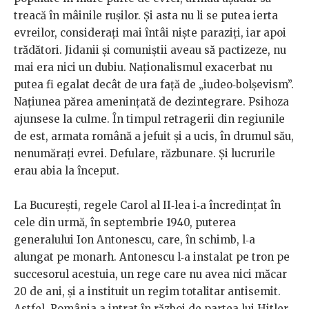
treacă în mâinile rușilor. Și asta nu li se putea ierta
evreilor, considerați mai întâi niște paraziți, iar apoi
trădători. Jidanii și comuniștii aveau să pactizeze, nu
mai era nici un dubiu. Naționalismul exacerbat nu
putea fi egalat decât de ura față de „iudeo‑bolșevism”.
Națiunea părea amenințată de dezintegrare. Psihoza
ajunsese la culme. În timpul retragerii din regiunile
de est, armata română a jefuit și a ucis, în drumul său,
nenumărați evrei. Defulare, răzbunare. Și lucrurile
erau abia la început.
La București, regele Carol al II‑lea i‑a încredințat în
cele din urmă, în septembrie 1940, puterea
generalului Ion Antonescu, care, în schimb, l‑a
alungat pe monarh. Antonescu l‑a instalat pe tron pe
succesorul acestuia, un rege care nu avea nici măcar
20 de ani, și a instituit un regim totalitar antisemit.
Astfel, România a intrat în război de partea lui Hitler.