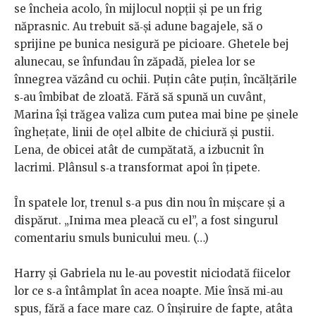
se încheia acolo, în mijlocul nopții și pe un frig
năprasnic. Au trebuit să‑şi adune bagajele, să o
sprijine pe bunica nesigură pe picioare. Ghetele bej
alunecau, se înfundau în zăpadă, pielea lor se
înnegrea văzând cu ochii. Puțin câte puțin, încălţările
s‑au îmbibat de zloată. Fără să spună un cuvânt,
Marina îşi trăgea valiza cum putea mai bine pe șinele
înghețate, linii de oțel albite de chiciură și pustii.
Lena, de obicei atât de cumpătată, a izbucnit în
lacrimi. Plânsul s‑a transformat apoi în țipete.
În spatele lor, trenul s‑a pus din nou în mişcare și a
dispărut. „Inima mea pleacă cu el”, a fost singurul
comentariu smuls bunicului meu. (…)
Harry și Gabriela nu le‑au povestit niciodată fiicelor
lor ce s‑a întâmplat în acea noapte. Mie însă mi‑au
spus, fără a face mare caz. O înșiruire de fapte, atâta