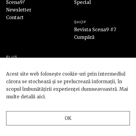
Scena9?
Special
Newsletter
Contact
SHOP
Revista Scena9 #7
Cumpără
PLUS
Video
Audio
Acest site web folosește cookie-uri prin intermediul
Foto
cărora se stochează și se prelucrează informații, în
scopul îmbunătățirii experienței dumneavoastră. Mai
multe detalii
aici
.
SOCIAL
LEGAL
Facebook
Termeni & Condiții
Instagram
Cookies
OK
Youtube
Cum cumpăr
SoundCloud
ANPC