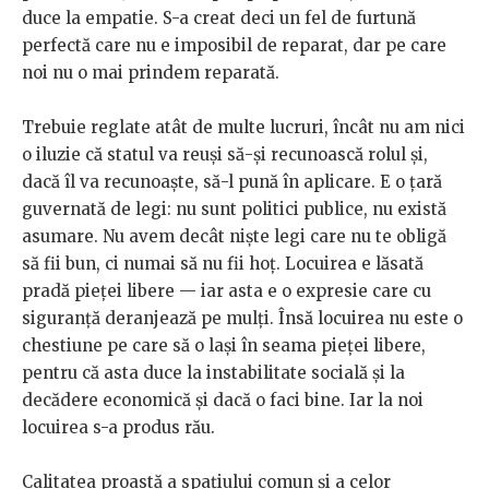
duce la empatie. S-a creat deci un fel de furtună
perfectă care nu e imposibil de reparat, dar pe care
noi nu o mai prindem reparată.
Trebuie reglate atât de multe lucruri, încât nu am nici
o iluzie că statul va reuși să-și recunoască rolul și,
dacă îl va recunoaște, să-l pună în aplicare. E o țară
guvernată de legi: nu sunt politici publice, nu există
asumare. Nu avem decât niște legi care nu te obligă
să fii bun, ci numai să nu fii hoț. Locuirea e lăsată
pradă pieței libere — iar asta e o expresie care cu
siguranță deranjează pe mulți. Însă locuirea nu este o
chestiune pe care să o lași în seama pieței libere,
pentru că asta duce la instabilitate socială și la
decădere economică și dacă o faci bine. Iar la noi
locuirea s-a produs rău.
Calitatea proastă a spațiului comun și a celor