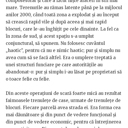
composesorat și care a făcut niște afaceri în stil mai
mare. Terenurile au rămas latente până pe la mijlocul
anilor 2000, când toată zona a explodat și au început
să crească rapid vile și după aceea și mai rapid
blocuri, care le-au înghițit pe cele dinainte. La fel ca
în zona de sud, și acest spațiu s-a umplut
conjunctural, să spunem. Nu folosesc cuvântul
„haotic”, pentru că nu e nimic haotic; pur și simplu nu
avea cum să se facă altfel. Era o umplere treptată a
unei structuri funciare pe care autoritățile au
abandonat-o: pur și simplu i-au lăsat pe proprietari să
o toace felie cu felie.
Din aceste operațiuni de scară foarte mică au rezultat
faimoasele trenulețe de case, urmate de trenulețe de
blocuri. Fiecare parcelă avea strada ei. Era forma cea
mai dăunătoare și din punct de vedere funcțional și
din punct de vedere economic, pentru că întreținerea