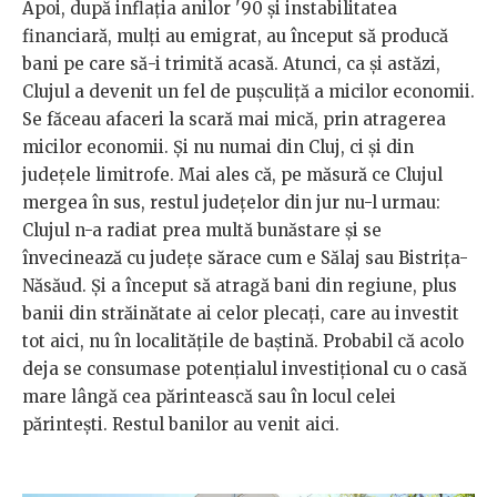
Apoi, după inflația anilor '90 și instabilitatea
financiară, mulți au emigrat, au început să producă
bani pe care să-i trimită acasă. Atunci, ca și astăzi,
Clujul a devenit un fel de pușculiță a micilor economii.
Se făceau afaceri la scară mai mică, prin atragerea
micilor economii. Și nu numai din Cluj, ci și din
județele limitrofe. Mai ales că, pe măsură ce Clujul
mergea în sus, restul județelor din jur nu-l urmau:
Clujul n-a radiat prea multă bunăstare și se
învecinează cu județe sărace cum e Sălaj sau Bistrița-
Năsăud. Și a început să atragă bani din regiune, plus
banii din străinătate ai celor plecați, care au investit
tot aici, nu în localitățile de baștină. Probabil că acolo
deja se consumase potențialul investițional cu o casă
mare lângă cea părintească sau în locul celei
părintești. Restul banilor au venit aici.