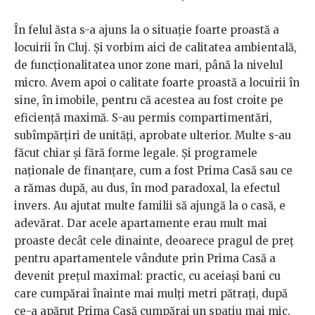
În felul ăsta s-a ajuns la o situație foarte proastă a
locuirii în Cluj. Și vorbim aici de calitatea ambientală,
de funcționalitatea unor zone mari, până la nivelul
micro. Avem apoi o calitate foarte proastă a locuirii în
sine, în imobile, pentru că acestea au fost croite pe
eficiență maximă. S-au permis compartimentări,
subîmpărțiri de unități, aprobate ulterior. Multe s-au
făcut chiar și fără forme legale. Și programele
naționale de finanțare, cum a fost Prima Casă sau ce
a rămas după, au dus, în mod paradoxal, la efectul
invers. Au ajutat multe familii să ajungă la o casă, e
adevărat. Dar acele apartamente erau mult mai
proaste decât cele dinainte, deoarece pragul de preț
pentru apartamentele vândute prin Prima Casă a
devenit prețul maximal: practic, cu aceiași bani cu
care cumpărai înainte mai mulți metri pătrați, după
ce-a apărut Prima Casă cumpărai un spațiu mai mic.