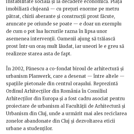
instabilitate socială și la decădere economică. Piața
imobiliară clujeană — cu prețuri enorme pe metru
pătrat, chirii aberante și construcții prost făcute,
aruncate pe oriunde se poate — e doar un exemplu
de cum o pot lua lucrurile razna în lipsa unor
asemenea intervenții. Oamenii ajung să trăiască
prost într-un oraș mult lăudat, iar uneori le e greu să
realizeze starea asta de fapt.
În 2002, Pănescu a co-fondat biroul de arhitectură și
urbanism Planwerk, care a desenat — între altele —
spațiile pietonale din centrul orașului. Reprezintă
Ordinul Arhitecților din România în Consiliul
Arhitecților din Europa și a fost cadru asociat pentru
proiectare de urbanism al Facultății de Arhitectură și
Urbanism din Cluj, unde a urmărit mai ales reciclarea
zonelor abandonate din Cluj și dezvoltarea eticii
urbane a studenților.