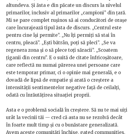
altundeva. Și ăsta e din păcate un discurs la nivelul
primarilor, inclusiv al primarilor „campioni” din țară.
Mi se pare complet rușinos să ai conducători de orașe
care încurajează tipul ăsta de discurs. „Centrul este
pentru cine își permite”. „Nu îți permiți să stai în
centru, pleacă”. „Ești bătrân, poți să pleci”. „Se va
regenera zona și o să plece toți săracii”. „Scoatem
țiganii din centru”. E o suită de citate înfricoșătoare,
care reflectă nu numai părerea unei persoane care
este temporar primar, ci o opinie mai generală, e o
dovadă de lipsă de empatie și arată o creștere a
intensității sentimentelor negative față de ceilalți,
odată cu înrăutățirea situației proprii.
Asta e o problemă socială în creștere. Să nu te mai uiți
urât la vecinii tăi — cred că asta nu se rezolvă decât
în foarte mult timp și cu o bunăstare generalizată.
Avem aceste comunități închise, gated communities,