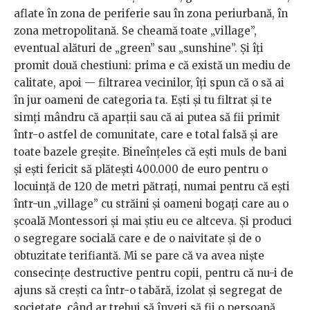
aflate în zona de periferie sau în zona periurbană, în
zona metropolitană. Se cheamă toate „village”,
eventual alături de „green” sau „sunshine”. Și îți
promit două chestiuni: prima e că există un mediu de
calitate, apoi — filtrarea vecinilor, îți spun că o să ai
în jur oameni de categoria ta. Ești și tu filtrat și te
simți mândru că aparții sau că ai putea să fii primit
într-o astfel de comunitate, care e total falsă și are
toate bazele greșite. Bineînțeles că ești muls de bani
și ești fericit să plătești 400.000 de euro pentru o
locuință de 120 de metri pătrați, numai pentru că ești
într-un „village” cu străini și oameni bogați care au o
școală Montessori și mai știu eu ce altceva. Și produci
o segregare socială care e de o naivitate și de o
obtuzitate terifiantă. Mi se pare că va avea niște
consecințe destructive pentru copii, pentru că nu-i de
ajuns să crești ca într-o tabără, izolat și segregat de
societate, când ar trebui să înveți să fii o persoană