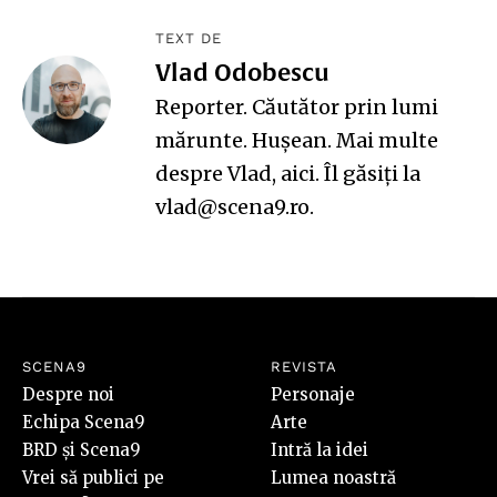
TEXT DE
Vlad Odobescu
Reporter. Căutător prin lumi
mărunte. Hușean. Mai multe
despre Vlad,
aici
. Îl găsiți la
vlad@scena9.ro.
SCENA9
REVISTA
Despre noi
Personaje
Echipa Scena9
Arte
BRD și Scena9
Intră la idei
Vrei să publici pe
Lumea noastră