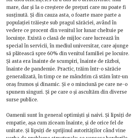
mare, dar și la o creștere de prețuri care nu poate fi
susținută. Și din cauza asta, o foarte mare parte a
populației trăiește sub pragul sărăciei, având în
vedere ce procent din venitul lor lunar cheltuie pe
locuințe. Există o clasă de mijloc care lucrează în
special în servicii, în mediul universitar, care ajunge
să plătească spre 60% din venitul familiei pe locuire.
Și asta era înainte de scumpiri, înainte de război,
înainte de pandemie. Practic, trăim într-o sărăcie
generalizată, în timp ce ne mândrim că stăm într-un
oraș frumos și dinamic. Și e o minciună pe care ne-o
spunem singuri. Și pe care o și ascultăm din diverse
surse publice.
Oamenii sunt în general optimiști și naivi. Și lipsiți de
empatie, așa cum ziceam înainte, și de orice fel de
unitate. Și lipsiți de sprijinul autorităților când vine