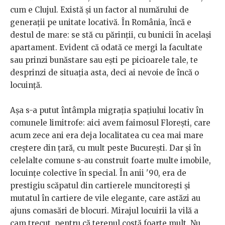
cum e Clujul. Există și un factor al numărului de
generații pe unitate locativă. În România, încă e
destul de mare: se stă cu părinții, cu bunicii în același
apartament. Evident că odată ce mergi la facultate
sau prinzi bunăstare sau ești pe picioarele tale, te
desprinzi de situația asta, deci ai nevoie de încă o
locuință.
Așa s-a putut întâmpla migrația spațiului locativ în
comunele limitrofe: aici avem faimosul Florești, care
acum zece ani era deja localitatea cu cea mai mare
creștere din țară, cu mult peste București. Dar și în
celelalte comune s-au construit foarte multe imobile,
locuințe colective în special. În anii '90, era de
prestigiu scăpatul din cartierele muncitorești și
mutatul în cartiere de vile elegante, care astăzi au
ajuns comasări de blocuri. Mirajul locuirii la vilă a
cam trecut, pentru că terenul costă foarte mult. Nu