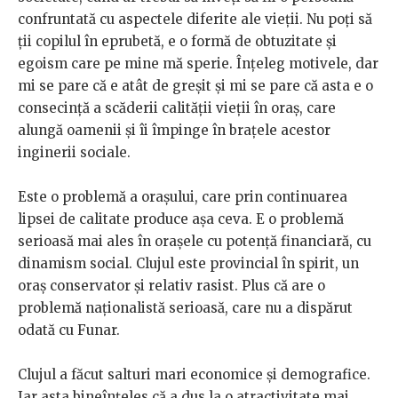
confruntată cu aspectele diferite ale vieții. Nu poți să
ții copilul în eprubetă, e o formă de obtuzitate și
egoism care pe mine mă sperie. Înțeleg motivele, dar
mi se pare că e atât de greșit și mi se pare că asta e o
consecință a scăderii calității vieții în oraș, care
alungă oamenii și îi împinge în brațele acestor
inginerii sociale.
Este o problemă a orașului, care prin continuarea
lipsei de calitate produce așa ceva. E o problemă
serioasă mai ales în orașele cu potență financiară, cu
dinamism social. Clujul este provincial în spirit, un
oraș conservator și relativ rasist. Plus că are o
problemă naționalistă serioasă, care nu a dispărut
odată cu Funar.
Clujul a făcut salturi mari economice și demografice.
Iar asta bineînțeles că a dus la o atractivitate mai