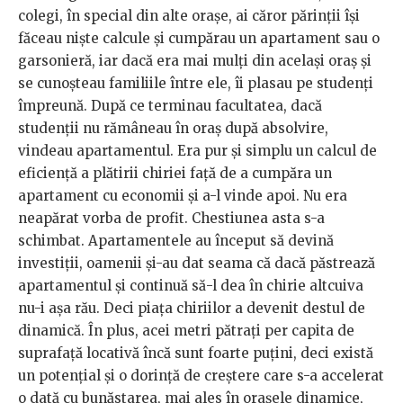
colegi, în special din alte orașe, ai căror părinții își
făceau niște calcule și cumpărau un apartament sau o
garsonieră, iar dacă era mai mulți din același oraș și
se cunoșteau familiile între ele, îi plasau pe studenți
împreună. După ce terminau facultatea, dacă
studenții nu rămâneau în oraș după absolvire,
vindeau apartamentul. Era pur și simplu un calcul de
eficiență a plătirii chiriei față de a cumpăra un
apartament cu economii și a-l vinde apoi. Nu era
neapărat vorba de profit. Chestiunea asta s-a
schimbat. Apartamentele au început să devină
investiții, oamenii și-au dat seama că dacă păstrează
apartamentul și continuă să-l dea în chirie altcuiva
nu-i așa rău. Deci piața chiriilor a devenit destul de
dinamică. În plus, acei metri pătrați per capita de
suprafață locativă încă sunt foarte puțini, deci există
un potențial și o dorință de creștere care s-a accelerat
o dată cu bunăstarea, mai ales în orașele dinamice,