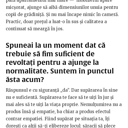
pară apartamentul mai mare — mobilierul apare
micșorat, ajunge să aibă dimensiunilor unuia pentru
copii de grădiniță. Și nu mai încape nimic în cameră.
Practic, doar prețul a luat-o în sus și calitatea a
continuat să meargă în jos.
Spuneai la un moment dat că
trebuie să fim suficient de
revoltați pentru a ajunge la
normalitate. Suntem în punctul
ăsta acum?
Răspunsul e cu siguranță „da”. Dar supărarea în sine
nu e suficientă. Supărarea te face să te uiți în jur și
mai ales să te uiți la viața proprie. Nemulțumirea nu a
produs însă și empatie, ba chiar a produs efectul
contrar empatiei. Fiind supărat pe situația ta, îți
dorești ca alții să-ți elibereze locul: săracii să plece