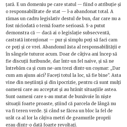
țară. E un domeniu pe care statul — fiind o atribuție și
o responsabilitate de stat — l-a abandonat total. A
rămas un cadru legislativ destul de bun, dar care nu a
fost niciodată o temă foarte serioasă. S-a putut
demonstra că — dacă ai o legislație subsecventă,
castrată intenționat — pur și simplu poți să faci cam
ce poți și ce vrei. Abandonul ăsta al responsabilității e
în sângele tuturor acum. Doar de câțiva ani încep să
fie discuții furibunde, dar într-un fel naive, și să ne
întrebăm ca și cum ne-am trezi dintr-un coșmar: „Dar
cum am ajuns aici? Faceți totul la loc, să fie bine”. Asta
vine din neștiință și din ipocrizie, pentru că sunt mulți
oameni care au acceptat și au hrănit situațiile astea.
Sunt oameni care s-au mutat de bunăvoie în niște
situații foarte proaste, știind că parcela de lângă nu
va fi teren verde. Și când se făcea un bloc la fel de
urât ca al lor la câțiva metri de geamurile proprii
erau dintr-o dată foarte revoltați.