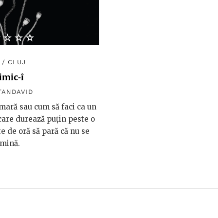
★★★★
☆☆☆☆
/
CLUJ
imic-î
STANDAVID
ară sau cum să faci ca un
are durează puțin peste o
e de oră să pară că nu se
rmină.