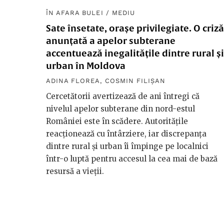
ÎN AFARA BULEI
/
MEDIU
Sate însetate, orașe privilegiate. O criză
anunțată a apelor subterane
accentuează inegalitățile dintre rural și
urban în Moldova
ADINA FLOREA
,
COSMIN FILIȘAN
Cercetătorii avertizează de ani întregi că
nivelul apelor subterane din nord-estul
României este în scădere. Autoritățile
reacționează cu întârziere, iar discrepanța
dintre rural și urban îi împinge pe localnici
într-o luptă pentru accesul la cea mai de bază
resursă a vieții.