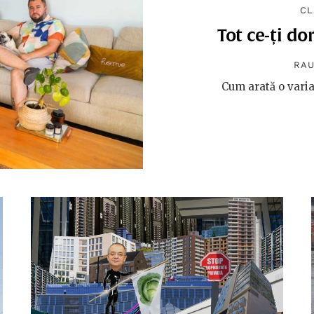
CL
Tot ce-ți d
RAU
Cum arată o vari