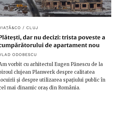
VIAȚĂ&CO
/
CLUJ
Plătești, dar nu decizi: trista poveste a
cumpărătorului de apartament nou
VLAD ODOBESCU
Am vorbit cu arhitectul Eugen Pănescu de la
biroul clujean Planwerk despre calitatea
locuirii și despre utilizarea spațiului public în
cel mai dinamic oraș din România.