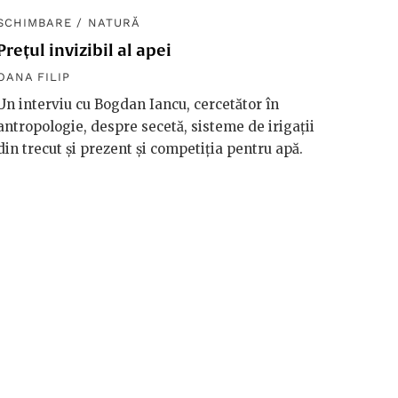
SCHIMBARE
/
NATURĂ
SCHIM
Prețul invizibil al apei
Diplom
macro
OANA FILIP
OANA F
Un interviu cu Bogdan Iancu, cercetător în
antropologie, despre secetă, sisteme de irigații
Håkan 
din trecut și prezent și competiția pentru apă.
vorbeșt
vreme 
valori
riscuri