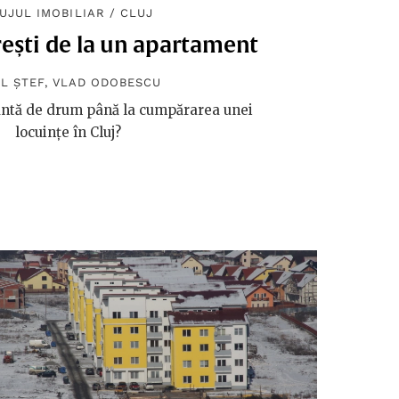
UJUL IMOBILIAR
/
CLUJ
orești de la un apartament
L ȘTEF
,
VLAD ODOBESCU
antă de drum până la cumpărarea unei
locuințe în Cluj?