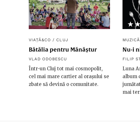
★
☆
VIAȚĂ&CO
/
CLUJ
MUZICĂ
Bătălia pentru Mănăștur
Nu-i n
VLAD ODOBESCU
FILIP 
Într-un Cluj tot mai cosmopolit,
Luna Am
cel mai mare cartier al orașului se
album c
zbate să devină o comunitate.
jumătat
mai te