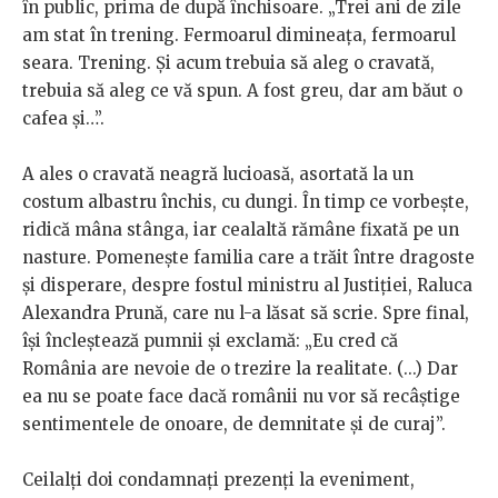
în public, prima de după închisoare. „Trei ani de zile
am stat în trening. Fermoarul dimineața, fermoarul
seara. Trening. Și acum trebuia să aleg o cravată,
trebuia să aleg ce vă spun. A fost greu, dar am băut o
cafea și…”.
A ales o cravată neagră lucioasă, asortată la un
costum albastru închis, cu dungi. În timp ce vorbește,
ridică mâna stânga, iar cealaltă rămâne fixată pe un
nasture. Pomenește familia care a trăit între dragoste
și disperare, despre fostul ministru al Justiției, Raluca
Alexandra Prună, care nu l-a lăsat să scrie. Spre final,
își încleștează pumnii și exclamă: „Eu cred că
România are nevoie de o trezire la realitate. (...) Dar
ea nu se poate face dacă românii nu vor să recâștige
sentimentele de onoare, de demnitate și de curaj”.
Ceilalți doi condamnați prezenți la eveniment,