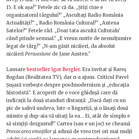
15. E ok așa?” Fetele zic că da. „Știți cine e
organizatorul târgului?” „Ascultați Radio România
Actualități?” „ Radio România Cultural?” „Antena
Satelor?” Fetele râd. „Doar tata ascultă Culturalu'
când prinde semnal.” „E vreun motiv de nemulțumire
legat de târg?” „N-am găsit nicăieri, da absolut
nicăieri
Persuasiune
de Jane Austen.”
Lansare
bestseller Igor Bergler
. Era invitat și Rareș
Bogdan (Realitatea TV), dar n-a ajuns. Criticul Pavel
Șușară vorbește despre posdmodernism și „educația
historistă”. E acoperit de o voce ghidușă care dă
indicații la două standuri distanță: „Dacă dați cu un
pic de salivă undeva, într-o linguriță, și o lăsați două
minute și dup-aia vă uitați la ea… Ei, atât de simplu e
să simțiți dezgustul!” Cartea (sau e un joc) se cheamă
Provocarea emoțiilor
și adună de vreo trei ori mai mulți