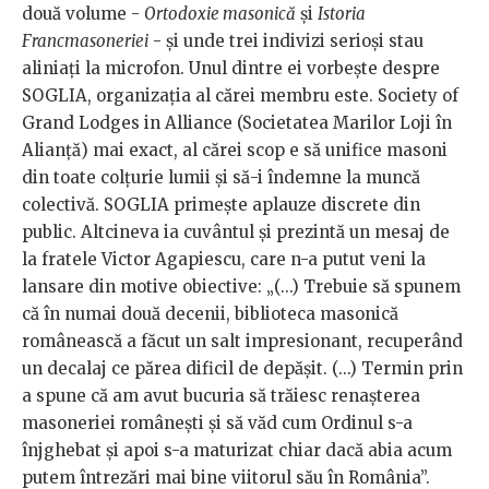
două volume -
Ortodoxie masonică
și
Istoria
Francmasoneriei
- și unde trei indivizi serioși stau
aliniați la microfon. Unul dintre ei vorbește despre
SOGLIA, organizația al cărei membru este. Society of
Grand Lodges in Alliance (Societatea Marilor Loji în
Alianță) mai exact, al cărei scop e să unifice masoni
din toate colțurie lumii și să-i îndemne la muncă
colectivă. SOGLIA primește aplauze discrete din
public. Altcineva ia cuvântul și prezintă un mesaj de
la fratele Victor Agapiescu, care n-a putut veni la
lansare din motive obiective: „(...) Trebuie să spunem
că în numai două decenii, biblioteca masonică
românească a făcut un salt impresionant, recuperând
un decalaj ce părea dificil de depășit. (...) Termin prin
a spune că am avut bucuria să trăiesc renașterea
masoneriei românești și să văd cum Ordinul s-a
înjghebat și apoi s-a maturizat chiar dacă abia acum
putem întrezări mai bine viitorul său în România”.