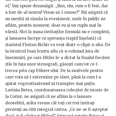
el,” îmi spune dezamăgit. „Bun, rău, cum o fi fost, dar
a fost de-al nostru! Vreau să-l cunosc!” Mă asigură că
nu merită să rămân la eveniment, unde în public ne
aflăm, pentru moment, doar eu și un cuplu mai în
vârstă. Nici la masa invitaților formula nu e completă,
și lansarea începe cu speranța (rapid înșelată) că
ziaristul Florian Bichir va veni dintr-o clipă-n alta. De
la istoricul Ioan Scurtu aflu că-n volumul ăsta de
însemnări, pe care Hitler le-a dictat la finalul fiecărei
zile în fața unor stenografi, găsești cam tot ce-i
trecea prin cap Führer-ului. De la motivele pentru
care voia să-i extermine pe slavi, până la cum l-a
ajutat vegeratianismul să transpire mai puțin.
Lavinia Betea, coordonatoarea colecției de istorie de
la Corint, ne asigură că ne aflăm la o lansare
deosebită, atâta vreme cât toți cei trei invitați
prezenți au citit integral cartea. „Ce ne-ar fi așteptat
dacă ar fi câștigat Hitler?” întreagă retoric Betea și