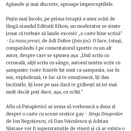
Aplaude și mai discrete, aproape imperceptibile.
Puțin mai încolo, pe prima treaptă a unor scări de
lângă standul Editurii Eikon, un moderator se simte
jenat că trebuie să laude excesiv „o carte bine scrisă”
-
La masa presei
, de Adi Dobre (
foto jos
). O face, totuși,
comparându-l pe comentatorul sportiv cu un alt
autor, despre care se spunea așa: „Unii scriu cu
cerneală, alții scriu cu sânge, autorul nostru scrie cu
șampanie; toate frazele lui sunt ca șampania, sar în
sus, explodează, te fac să te emoționezi, îți dau
lacrimile, îți iese pe nas dacă te grăbești să iei mai
mult decât poți duce, așa, cu ochii.”
Aflu că Patapievici ar urma să vorbească a doua zi
despre o carte cu scene erotice gay -
Straja Dragonilor
de Ion Negoițescu, că Dan Voiculescu și Adrian
Năstase vor fi superstarurile de vineri și că ar exista o