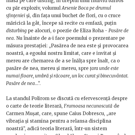
masă pe care disting, în dreptul unui individ bărbos
cu păr exploziv, volumul
Arsenie Boca pe drumul
sfințeniei
și, din fața unui buchet de flori, cu o cruce
măricică la gât, începe să recite cu emfază, puțin
disturbing
pe alocuri, o poezie de Eliza Roha -
Pasăre de
nea
. Nu înainte de a-i face poemului o prezentare pe
măsura prestației: „Pasărea de nea este și provocarea
noastră, a egoului nostru limitat, care e invitat și
mereu are chemarea de a se înălța spre înalt, ca o
pasăre de nea, mereu și mereu, spre
țara unde este
numai floare, umbră și răcoare, un loc curat și binecuvântat.
Pasăre de nea
...”.
La standul Polirom se discută cu efervescență despre
o carte de teorie literară,
Frumoasa necunoscută
de
Carmen Mușat, care, spune Caius Dobrescu, „are
vibrația și stamina pentru a relansa disciplina
noastră”, adică teoria literară, într-un sistem