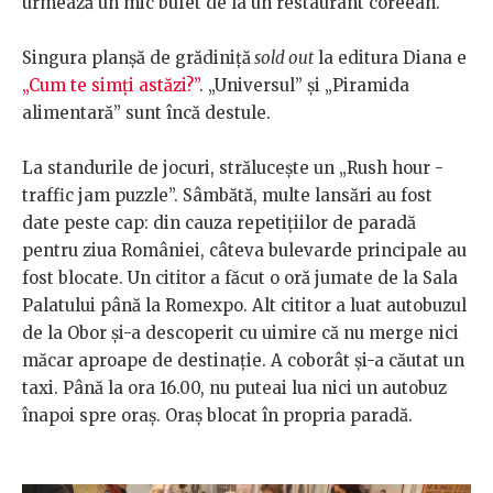
urmează un mic bufet de la un restaurant coreean.
Singura planșă de grădiniță
sold out
la editura Diana e
„Cum te simți astăzi?”
. „Universul” și „Piramida
alimentară” sunt încă destule.
La standurile de jocuri, strălucește un „Rush hour -
traffic jam puzzle”. Sâmbătă, multe lansări au fost
date peste cap: din cauza repetițiilor de paradă
pentru ziua României, câteva bulevarde principale au
fost blocate. Un cititor a făcut o oră jumate de la Sala
Palatului până la Romexpo. Alt cititor a luat autobuzul
de la Obor și-a descoperit cu uimire că nu merge nici
măcar aproape de destinație. A coborât și-a căutat un
taxi. Până la ora 16.00, nu puteai lua nici un autobuz
înapoi spre oraș. Oraș blocat în propria paradă.