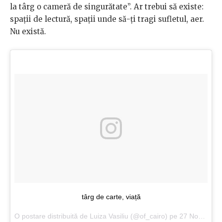
la târg o cameră de singurătate”. Ar trebui să existe:
spații de lectură, spații unde să-ți tragi sufletul, aer.
Nu există.
târg de carte, viață
O postare distribuită de Luiza Vasiliu (@of_cairo) pe
27 Nov 2017 la 06:32 PST