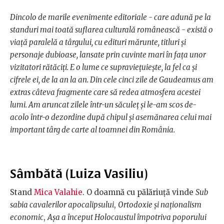
Dincolo de marile evenimente editoriale - care adună pe la
standuri mai toată suflarea culturală românească - există o
viață paralelă a târgului, cu edituri mărunte, titluri și
personaje dubioase, lansate prin cuvinte mari în fața unor
vizitatori rătăciți. E o lume ce supraviețuiește, la fel ca și
cifrele ei, de la an la an. Din cele cinci zile de Gaudeamus am
extras câteva fragmente care să redea atmosfera acestei
lumi. Am aruncat zilele într-un săculeț și le-am scos de-
acolo într-o dezordine după chipul și asemănarea celui mai
important târg de carte al toamnei din România.
Sâmbătă (Luiza Vasiliu)
Stand
Mica Valahie
. O doamnă cu pălăriuță vinde
Sub
sabia cavalerilor apocalipsului
,
Ortodoxie și naționalism
economic
,
Așa a început Holocaustul împotriva poporului