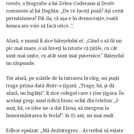
român
, o biografie a lui Zelea-Codreanu și
Destin
eurasianist
al lui Dughin. „De ce faceți poză? Ați cerut
permisiunea? Păi da, că așa e în democrație, toată
lumea are voie să facă orice…”.
Afară, o mamă îi zice băiețelului ei: „Când o să fii un
pic mai mare, o să înveți la istorie că țările, cu cât
sunt mai unite, cu atât sunt mai puternice.” Băiețelul
nu răspunde.
Tot afară, pe scările de la intrarea în târg, un puști
trage prima dată dintr-o țigară. „Trage, bă, și dă
afară, nu înghiți”, îi zice colegul care-i ține țigara. În
același grup, unul ridică brusc ochii din telefon: „I-
auzi, bă, ce idee ne-a dat Elena, să mergem la
înmormântarea lu Stela!”. 14-15 ani, nu mai mult.
Editor epuizat: „Mă dezintegrez… Ar trebui să existe