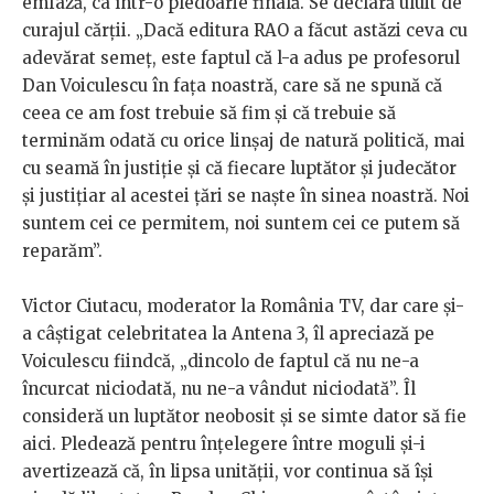
emfază, ca într-o pledoarie finală. Se declară uluit de
curajul cărții. „Dacă editura RAO a făcut astăzi ceva cu
adevărat semeț, este faptul că l-a adus pe profesorul
Dan Voiculescu în fața noastră, care să ne spună că
ceea ce am fost trebuie să fim și că trebuie să
terminăm odată cu orice linșaj de natură politică, mai
cu seamă în justiție și că fiecare luptător și judecător
și justițiar al acestei țări se naște în sinea noastră. Noi
suntem cei ce permitem, noi suntem cei ce putem să
reparăm”.
Victor Ciutacu, moderator la România TV, dar care și-
a câștigat celebritatea la Antena 3, îl apreciază pe
Voiculescu fiindcă, „dincolo de faptul că nu ne-a
încurcat niciodată, nu ne-a vândut niciodată”. Îl
consideră un luptător neobosit și se simte dator să fie
aici. Pledează pentru înțelegere între moguli și-i
avertizează că, în lipsa unității, vor continua să își