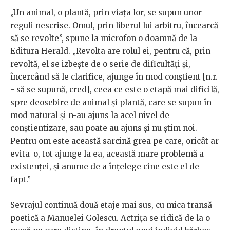
„Un animal, o plantă, prin viața lor, se supun unor
reguli nescrise. Omul, prin liberul lui arbitru, încearcă
să se revolte”, spune la microfon o doamnă de la
Editura Herald. „Revolta are rolul ei, pentru că, prin
revoltă, el se izbește de o serie de dificultăți și,
încercând să le clarifice, ajunge în mod conștient [n.r.
- să se supună, cred], ceea ce este o etapă mai dificilă,
spre deosebire de animal și plantă, care se supun în
mod natural și n-au ajuns la acel nivel de
conștientizare, sau poate au ajuns și nu știm noi.
Pentru om este această sarcină grea pe care, oricât ar
evita-o, tot ajunge la ea, această mare problemă a
existenței, și anume de a înțelege cine este el de
fapt.”
Sevrajul continuă două etaje mai sus, cu mica transă
poetică a Manuelei Golescu. Actrița se ridică de la o