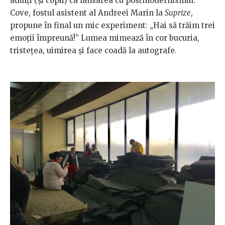
adulți (și copii) ca lansarea cu postmodernismul.
Cove, fostul asistent al Andreei Marin la
Suprize
,
propune în final un mic experiment: „Hai să trăim trei
emoții împreună!” Lumea mimează în cor bucuria,
tristețea, uimirea și face coadă la autografe.