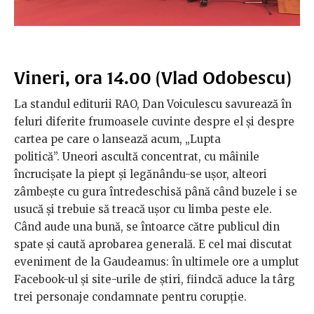
Vineri, ora 14.00 (Vlad Odobescu)
La standul editurii RAO, Dan Voiculescu savurează în
feluri diferite frumoasele cuvinte despre el și despre
cartea pe care o lansează acum, „Lupta
politică”. Uneori ascultă concentrat, cu mâinile
încrucișate la piept și legănându-se ușor, alteori
zâmbește cu gura întredeschisă până când buzele i se
usucă și trebuie să treacă ușor cu limba peste ele.
Când aude una bună, se întoarce către publicul din
spate și caută aprobarea generală. E cel mai discutat
eveniment de la Gaudeamus: în ultimele ore a umplut
Facebook-ul și site-urile de știri, fiindcă aduce la târg
trei personaje condamnate pentru corupție.