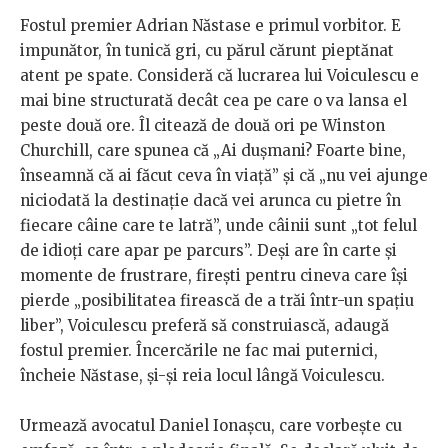
Fostul premier Adrian Năstase e primul vorbitor. E
impunător, în tunică gri, cu părul cărunt pieptănat
atent pe spate. Consideră că lucrarea lui Voiculescu e
mai bine structurată decât cea pe care o va lansa el
peste două ore. Îl citează de două ori pe Winston
Churchill, care spunea că „Ai dușmani? Foarte bine,
înseamnă că ai făcut ceva în viață” și că „nu vei ajunge
niciodată la destinație dacă vei arunca cu pietre în
fiecare câine care te latră”, unde câinii sunt „tot felul
de idioți care apar pe parcurs”. Deși are în carte și
momente de frustrare, firești pentru cineva care își
pierde „posibilitatea firească de a trăi într-un spațiu
liber”, Voiculescu preferă să construiască, adaugă
fostul premier. Încercările ne fac mai puternici,
încheie Năstase, și-și reia locul lângă Voiculescu.
Urmează avocatul Daniel Ionașcu, care vorbește cu