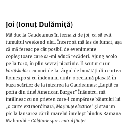
Joi (Ionuț Dulămiță)
Mă duc la Gaudeamus în terna zi de joi, ca să evit
tumultul weekend-ului. Încerc să mă las de fumat, așa
că mă feresc pe cât posibil de evenimente
copleșitoare care să-mi aducă recăderi. Ajung acolo
pe la 17.30, în plin sevraj nicotinic. Îl scutur cu un
kürtőskalács
cu nuci de la târgul de bunătăți din curtea
Romexpo și cu îndemnul dintr-o reclamă plasată în
buza scărilor de la intrarea la Gaudeamus: „Luptă cu
pofta din tine! American Burger.” Înăuntru, mă
întâlnesc cu un prieten care-i cumpărase băiatului lui
„o carte extraordinară,
Mașinuțe electrice
” și stau un
pic la lansarea cărții marelui înțelept hindus Ramana
Maharshi -
Călătorie spre centrul ființei
.