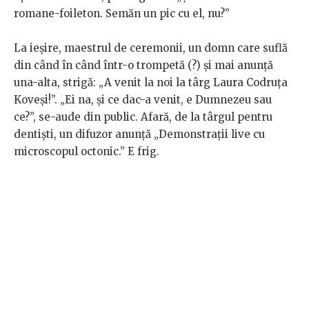
romane-foileton. Semăn un pic cu el, nu?”
La ieșire, maestrul de ceremonii, un domn care suflă
din când în când într-o trompetă (?) și mai anunță
una-alta, strigă: „A venit la noi la târg Laura Codruța
Koveși!”. „Ei na, și ce dac-a venit, e Dumnezeu sau
ce?”, se-aude din public. Afară, de la târgul pentru
dentiști, un difuzor anunță „Demonstrații live cu
microscopul octonic.” E frig.