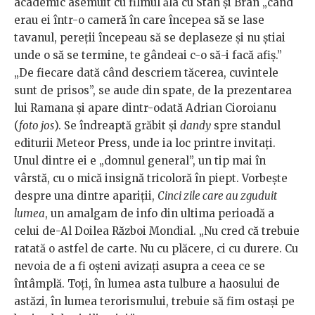
academic asemuit cu filmul ăla cu Stan și Bran „când
erau ei într-o cameră în care începea să se lase
tavanul, pereții începeau să se deplaseze și nu știai
unde o să se termine, te gândeai c-o să-i facă afiș.”
„De fiecare dată când descriem tăcerea, cuvintele
sunt de prisos”, se aude din spate, de la prezentarea
lui Ramana și apare dintr-odată Adrian Cioroianu
(
foto jos
). Se îndreaptă grăbit și
dandy
spre standul
editurii Meteor Press, unde ia loc printre invitați.
Unul dintre ei e „domnul general”, un tip mai în
vârstă, cu o mică insignă tricoloră în piept. Vorbește
despre una dintre apariții,
Cinci zile care au zguduit
lumea
, un amalgam de info din ultima perioadă a
celui de-Al Doilea Război Mondial. „Nu cred că trebuie
ratată o astfel de carte. Nu cu plăcere, ci cu durere. Cu
nevoia de a fi oșteni avizați asupra a ceea ce se
întâmplă. Toți, în lumea asta tulbure a haosului de
astăzi, în lumea terorismului, trebuie să fim ostași pe