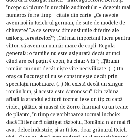
începe să picure în urechile auditoriului - devenit mai
numeros între timp - citate din carte: „Ce nevoie
avem noi în Reich-ul german, de sute de modele de
chiuvete? La ce servesc dimensiunile diferite ale
ușilor și ferestrelor?”; „Cel mai important lucru pentru
viitor: să avem un număr mare de copii. Regula
generală: o familie nu este asigurată decât atunci
când are cel puțin 4 copii, ba chiar 4 fii.”; „Țăranii
români nu sunt decât niște vite necivilizate. (...) Un
oraș ca Bucureștiul nu se construiește decât prin
speculații imobiliare. (...) Nu există decât un singur
român bun, și acesta este Antonescu”. Din cabina
aflată la standul editurii tocmai iese un tip cu capă
violet, pălărie și mască de Zorro, înarmat cu un teanc
de pliante, în timp ce vorbitoarea tocmai încheie:
dacă Hitler ar fi câștigat războiul, România n-ar mai fi
avut deloc industrie, și ar fi fost doar grânarul Reich-