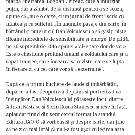
piardă libertatea. Bogdan Chireac, care a întârziat
puțin, dar a zâmbit de la distanță pentru a se scuza,
spune că „nu e o carte, ci un jurnal de front” scris cu
mintea și cu sufletul. „În anumite pasaje din carte, în
bătrânul și puternicul Dan Voiculescu o să găsiți niște
filoane incredibile de sensibilitate și emoție. De pildă,
pe 26 septembrie 2016 spune: «Mi-e tare dor de voi».
Este o chestiune profund umană a soldatului care și-a
săpat tranșee, care încearcă să reziste, care se luptă
în fiecare zi cu cei care vor să-l extermine”.
După ce-a primit buchete de laude și îmbărbătări,
după ce-a fost deopotrivă deplâns și portretizat ca
învingător, Dan Voiculescu își părăsește locul dintre
Adrian Năstase și Sorin Roșca Stanescu și iese în față,
aplaudat timid din semicercul format la standul
Editura RAO. O să vorbească și despre carte, dar ține
să ne zică mai întâi că nu i-a fost ușor cu ieșirea asta