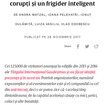
corupți și un frigider inteligent
DE
ANDRA MATZAL
,
IOANA PELEHATĂI
,
IONUȚ
DULĂMIȚĂ
,
LUIZA VASILIU
,
VLAD ODOBESCU
PUBLICAT PE 28 NOIEMBRIE 2017
Cei 125.000 de vizitatori anunțați la edițiile din 2015 și 2016
ale
Târgului Internațional Gaudeamus
și-au făcut simțită
prezența și în acest an
. Potrivit organizatorilor, numărul
expozanților și al evenimentelor este și el comparabil cu cel
din
anii trecuți
, deci s-ar putea zice că-i același târg
dintotdeauna, de la capătul acelorași căsuțe cu mici, șorici,
colaci și alte bunătăți.