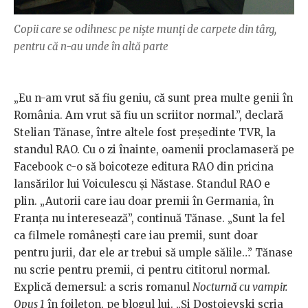
Copii care se odihnesc pe niște munți de carpete din târg,
pentru că n-au unde în altă parte
„Eu n-am vrut să fiu geniu, că sunt prea multe genii în
România. Am vrut să fiu un scriitor normal.”, declară
Stelian Tănase, între altele fost președinte TVR, la
standul RAO. Cu o zi înainte, oamenii proclamaseră pe
Facebook c-o să boicoteze editura RAO din pricina
lansărilor lui Voiculescu și Năstase. Standul RAO e
plin. „Autorii care iau doar premii în Germania, în
Franța nu interesează”, continuă Tănase. „Sunt la fel
ca filmele românești care iau premii, sunt doar
pentru jurii, dar ele ar trebui să umple sălile…” Tănase
nu scrie pentru premii, ci pentru cititorul normal.
Explică demersul: a scris romanul
Nocturnă cu vampir.
Opus 1
în foileton, pe blogul lui. „Și Dostoievski scria