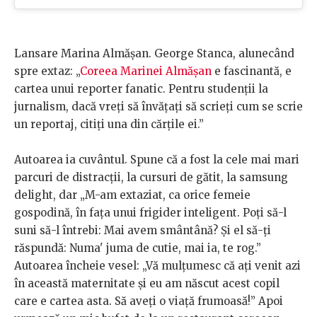
Lansare Marina Almășan. George Stanca, alunecând
spre extaz: „
Coreea Marinei Almășan
e fascinantă, e
cartea unui reporter fanatic. Pentru studenții la
jurnalism, dacă vreți să învățați să scrieți cum se scrie
un reportaj, citiți una din cărțile ei.”
Autoarea ia cuvântul. Spune că a fost la cele mai mari
parcuri de distracții, la cursuri de gătit, la samsung
delight, dar „M-am extaziat, ca orice femeie
gospodină, în fața unui frigider inteligent. Poți să-l
suni să-l întrebi: Mai avem smântână? Și el să-ți
răspundă: Numa' juma de cutie, mai ia, te rog.”
Autoarea încheie vesel: „Vă mulțumesc că ați venit azi
în această maternitate și eu am născut acest copil
care e cartea asta. Să aveți o viață frumoasă!” Apoi