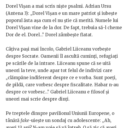
Dorel Vișan a mai scris niște psalmi. Adrian Ursu
(Antena 3): „Dorel Vișan e un mare patriot și iubește
poporul ăsta așa cum el nu știe că merită. Numele lui
Dorel Vișan vine de la dor. De fapt, trebuia să-l cheme
Dor de el. Dorel…” Dorel zâmbește flatat.
Câțiva pași mai încolo, Gabriel Liiceanu vorbește
despre Socrate. Oamenii îl ascultă cuminți, refugiați
pe scările de la intrare. Liiceanu spune că se uită
uneori la teve, unde apar tot felul de indivizi care
„clămpăne indiferent despre ce e vorba. Sunt poeți,
de pildă, care vorbesc despre fiscalitate. Habar n-au
despre ce vorbesc…” Gabriel Liiceanu e filosof și
uneori mai scrie despre dinți.
Pe treptele dinspre pavilionul Uniunii Europene, o
tânără
fake
-uiește un sondaj cu adolescente: „Ah,
aveți 13 ani? N-am voie să vă întreb. O să zic că aveți