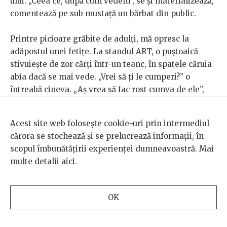
ului. „Ceea ce, după cum vedem”, se și materializează,
comentează pe sub mustață un bărbat din public.
Printre picioare grăbite de adulți, mă opresc la
adăpostul unei fetițe. La standul ART, o puștoaică
stivuiește de zor cărți într-un teanc, în spatele căruia
abia dacă se mai vede. „Vrei să ți le cumperi?” o
întreabă cineva. „Aș vrea să fac rost cumva de ele”,
răspunde fetița cu urechi plușate de pisică. Are doar
11 ani, dar deja după aproape un an de
vlogging
Acest site web folosește cookie-uri prin intermediul
despre cărți, e super-profi și vorbește exaltată, de
cărora se stochează și se prelucrează informații, în
parc-ar fi în fața camerei de filmat cu care-și face
scopul îmbunătățirii experienței dumneavoastră. Mai
singură clipurile de
book-tubing
de pe canalul „
Daria
multe detalii
aici
.
Prietenă cu Cărțile
”. „Sunt foarte multe edituri cu cărți
noi apărute și trebuie să le inspectez pe fiecare-n
parte, ca să văd care-mi face cu ochiul. Am primit
OK
mult mai multe cărți spre recenzie decât m-am
așteptat, sinceră să fiu. M-au cunoscut foarte mulți