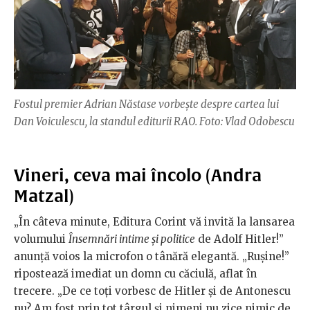
Fostul premier Adrian Năstase vorbește despre cartea lui
Dan Voiculescu, la standul editurii RAO. Foto: Vlad Odobescu
Vineri, ceva mai încolo (Andra
Matzal)
„În câteva minute, Editura Corint vă invită la lansarea
volumului
Însemnări intime și politice
de Adolf Hitler!”
anunță voios la microfon o tânără elegantă. „Rușine!”
ripostează imediat un domn cu căciulă, aflat în
trecere. „De ce toți vorbesc de Hitler și de Antonescu
nu? Am fost prin tot târgul și nimeni nu zice nimic de