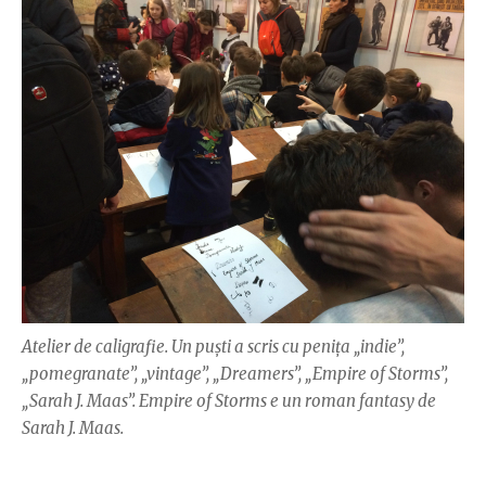
Atelier de caligrafie. Un puști a scris cu penița „indie”,
„pomegranate”, „vintage”, „Dreamers”, „Empire of Storms”,
„Sarah J. Maas”. Empire of Storms e un roman fantasy de
Sarah J. Maas.