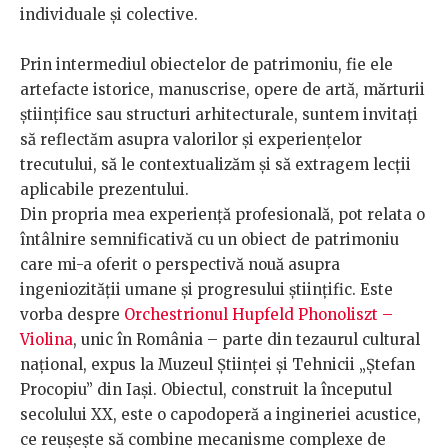
individuale și colective.
Prin intermediul obiectelor de patrimoniu, fie ele
artefacte istorice, manuscrise, opere de artă, mărturii
științifice sau structuri arhitecturale, suntem invitați
să reflectăm asupra valorilor și experiențelor
trecutului, să le contextualizăm și să extragem lecții
aplicabile prezentului.
Din propria mea experiență profesională, pot relata o
întâlnire semnificativă cu un obiect de patrimoniu
care mi-a oferit o perspectivă nouă asupra
ingeniozității umane și progresului științific. Este
vorba despre
Orchestrionul Hupfeld Phonoliszt –
Violina
, unic în România – parte din tezaurul cultural
național, expus la Muzeul Științei și Tehnicii „Ștefan
Procopiu” din Iași. Obiectul, construit la începutul
secolului XX, este o capodoperă a ingineriei acustice,
ce reușește să combine mecanisme complexe de