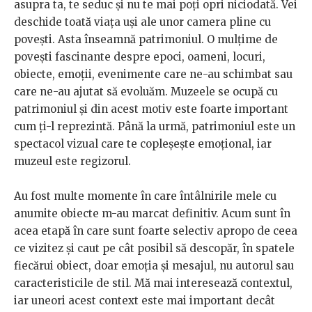
asupra ta, te seduc și nu te mai poți opri niciodată. Vei
deschide toată viața uși ale unor camera pline cu
povești. Asta înseamnă patrimoniul. O mulțime de
povești fascinante despre epoci, oameni, locuri,
obiecte, emoții, evenimente care ne-au schimbat sau
care ne-au ajutat să evoluăm. Muzeele se ocupă cu
patrimoniul și din acest motiv este foarte important
cum ți-l reprezintă. Până la urmă, patrimoniul este un
spectacol vizual care te copleșește emoțional, iar
muzeul este regizorul.
Au fost multe momente în care întâlnirile mele cu
anumite obiecte m-au marcat definitiv. Acum sunt în
acea etapă în care sunt foarte selectiv apropo de ceea
ce vizitez și caut pe cât posibil să descopăr, în spatele
fiecărui obiect, doar emoția și mesajul, nu autorul sau
caracteristicile de stil. Mă mai interesează contextul,
iar uneori acest context este mai important decât