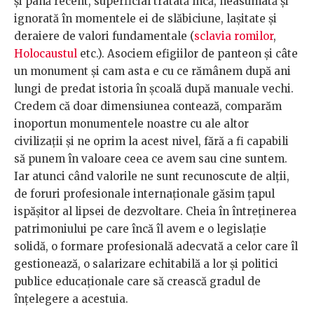
și până recent, superficial tratată încă, neasumată și
ignorată în momentele ei de slăbiciune, lașitate și
deraiere de valori fundamentale (
sclavia romilor
,
Holocaustul
etc.). Asociem efigiilor de panteon și câte
un monument și cam asta e cu ce rămânem după ani
lungi de predat istoria în școală după manuale vechi.
Credem că doar dimensiunea contează, comparăm
inoportun monumentele noastre cu ale altor
civilizații și ne oprim la acest nivel, fără a fi capabili
să punem în valoare ceea ce avem sau cine suntem.
Iar atunci când valorile ne sunt recunoscute de alții,
de foruri profesionale internaționale găsim țapul
ispășitor al lipsei de dezvoltare. Cheia în întreținerea
patrimoniului pe care încă îl avem e o legislație
solidă, o formare profesională adecvată a celor care îl
gestionează, o salarizare echitabilă a lor și politici
publice educaționale care să crească gradul de
înțelegere a acestuia.