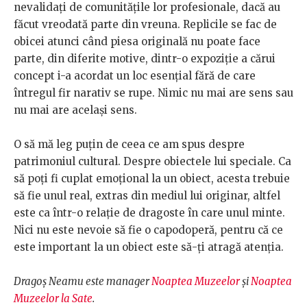
nevalidați de comunitățile lor profesionale, dacă au
făcut vreodată parte din vreuna. Replicile se fac de
obicei atunci când piesa originală nu poate face
parte, din diferite motive, dintr-o expoziție a cărui
concept i-a acordat un loc esențial fără de care
întregul fir narativ se rupe. Nimic nu mai are sens sau
nu mai are același sens.
O să mă leg puțin de ceea ce am spus despre
patrimoniul cultural. Despre obiectele lui speciale. Ca
să poți fi cuplat emoțional la un obiect, acesta trebuie
să fie unul real, extras din mediul lui originar, altfel
este ca într-o relație de dragoste în care unul minte.
Nici nu este nevoie să fie o capodoperă, pentru că ce
este important la un obiect este să-ți atragă atenția.
Dragoș Neamu este manager
Noaptea Muzeelor
și
Noaptea
Muzeelor la Sate
.