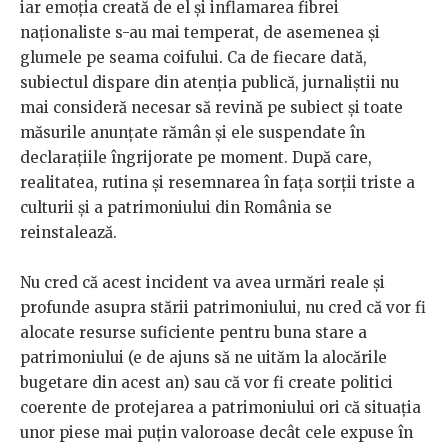
iar emoția creată de el și inflamarea fibrei
naționaliste s-au mai temperat, de asemenea și
glumele pe seama coifului. Ca de fiecare dată,
subiectul dispare din atenția publică, jurnaliștii nu
mai consideră necesar să revină pe subiect și toate
măsurile anunțate rămân și ele suspendate în
declarațiile îngrijorate pe moment. După care,
realitatea, rutina și resemnarea în fața sorții triste a
culturii și a patrimoniului din România se
reinstalează.
Nu cred că acest incident va avea urmări reale și
profunde asupra stării patrimoniului, nu cred că vor fi
alocate resurse suficiente pentru buna stare a
patrimoniului (e de ajuns să ne uităm la alocările
bugetare din acest an) sau că vor fi create politici
coerente de protejarea a patrimoniului ori că situația
unor piese mai puțin valoroase decât cele expuse în