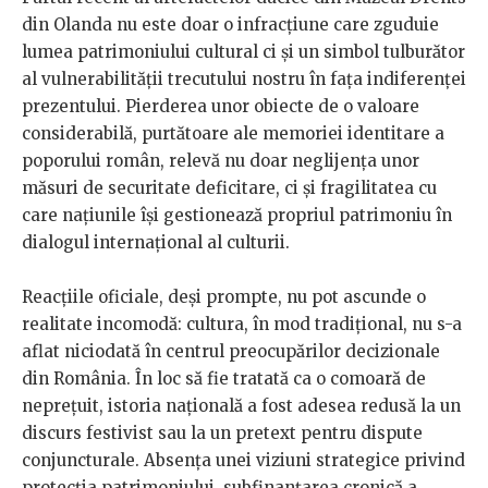
din Olanda nu este doar o infracțiune care zguduie
lumea patrimoniului cultural ci și un simbol tulburător
al vulnerabilității trecutului nostru în fața indiferenței
prezentului. Pierderea unor obiecte de o valoare
considerabilă, purtătoare ale memoriei identitare a
poporului român, relevă nu doar neglijența unor
măsuri de securitate deficitare, ci și fragilitatea cu
care națiunile își gestionează propriul patrimoniu în
dialogul internațional al culturii.
Reacțiile oficiale, deși prompte, nu pot ascunde o
realitate incomodă: cultura, în mod tradițional, nu s-a
aflat niciodată în centrul preocupărilor decizionale
din România. În loc să fie tratată ca o comoară de
neprețuit, istoria națională a fost adesea redusă la un
discurs festivist sau la un pretext pentru dispute
conjuncturale. Absența unei viziuni strategice privind
protecția patrimoniului, subfinanțarea cronică a