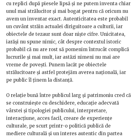
cu replici după piesele lipsă și ne putem inventa chiar
unul mai strălucitor și mai bogat pentru că oricum nu
avem un inventar exact. Autenticitatea este probabil
un cuvânt străin actualei diriguitoare a culturii, iar
obiectele de tezaur sunt doar niște cifre. Unicitatea,
iarăși nu spune nimic, cât despre contextul istoric
probabil că nu are rost să pomenim întrucât complică
lucrurile și mai mult, iar astăzi nimeni nu mai are
vreme de povești. Punem lacăt pe obiectele
strălucitoare și astfel protejăm averea națională, iar
pe public îl ținem la distanță.
O relație bună între publicul larg și patrimoniu cred că
se construiește cu deschidere, educație adecvată
vârstei și tipologiei publicului, interpretare,
interacțiune, acces facil, creare de experiențe
culturale, pe scurt printr-o politică publică de
mediere culturală și un interes autentic din partea