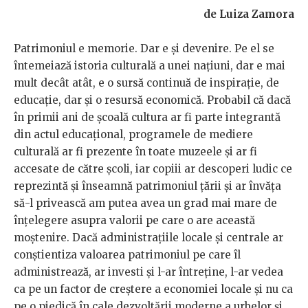
de Luiza Zamora
Patrimoniul e memorie. Dar e și devenire. Pe el se
întemeiază istoria culturală a unei națiuni, dar e mai
mult decât atât, e o sursă continuă de inspirație, de
educație, dar și o resursă economică. Probabil că dacă
în primii ani de școală cultura ar fi parte integrantă
din actul educațional, programele de mediere
culturală ar fi prezente în toate muzeele și ar fi
accesate de către școli, iar copiii ar descoperi ludic ce
reprezintă și înseamnă patrimoniul țării și ar învăța
să-l privească am putea avea un grad mai mare de
înțelegere asupra valorii pe care o are această
moștenire. Dacă administrațiile locale și centrale ar
conștientiza valoarea patrimoniul pe care îl
administrează, ar investi și l-ar întreține, l-ar vedea
ca pe un factor de creștere a economiei locale și nu ca
pe o piedică în cale dezvoltării moderne a urbelor și