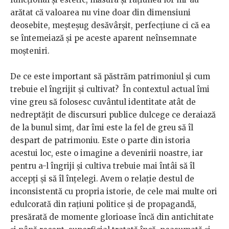
arătat că valoarea nu vine doar din dimensiuni
deosebite, meșteșug desăvârșit, perfecțiune ci că ea
se întemeiază și pe aceste aparent neînsemnate
moșteniri.
De ce este important să păstrăm patrimoniul și cum
trebuie el îngrijit și cultivat? În contextul actual îmi
vine greu să folosesc cuvântul identitate atât de
nedreptățit de discursuri publice dulcege ce deraiază
de la bunul simț, dar îmi este la fel de greu să îl
despart de patrimoniu. Este o parte din istoria
acestui loc, este o imagine a devenirii noastre, iar
pentru a-l îngriji și cultiva trebuie mai întâi să îl
accepți și să îl înțelegi. Avem o relație destul de
inconsistentă cu propria istorie, de cele mai multe ori
edulcorată din rațiuni politice și de propagandă,
presărată de momente glorioase încă din antichitate