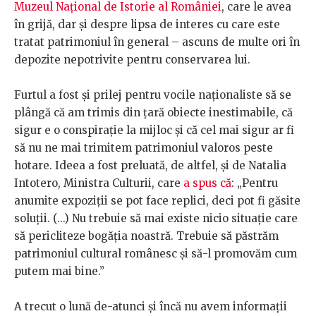
Muzeul Național de Istorie al României
, care le avea
în grijă, dar și despre lipsa de interes cu care este
tratat patrimoniul în general – ascuns de multe ori în
depozite nepotrivite pentru conservarea lui.
Furtul a fost și prilej pentru vocile naționaliste să se
plângă că am trimis din țară obiecte inestimabile, că
sigur e o conspirație la mijloc și că cel mai sigur ar fi
să nu ne mai trimitem patrimoniul valoros peste
hotare. Ideea a fost preluată, de altfel, și de Natalia
Intotero, Ministra Culturii, care
a spus că
: „Pentru
anumite expoziții se pot face replici, deci pot fi găsite
soluții. (...) Nu trebuie să mai existe nicio situație care
să pericliteze bogăția noastră. Trebuie să păstrăm
patrimoniul cultural românesc și să-l promovăm cum
putem mai bine.”
A trecut o lună de-atunci și încă nu avem informații