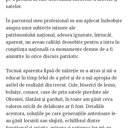
satelor.
În parcursul meu profesional m-am aplecat îndeobște
asupra unor subiecte minore ale
patrimoniului național, adesea ignorate, întrucât,
aparent, nu aveau calități deosebite pentru a intra în
conștiința națională ca monumente demne de a fi
amintite în orice discurs patriotic.
Tocmai aparenta lipsă de măreție m-a atras și mi-a
educat în timp felul de a privi și de a mă apropia de
astfel de realizări din trecut. Cule, biserici de lemn,
bolnițe, conace, case de prin satele pierdute ale
Olteniei, fântâni și garduri, în toate am găsit ceva
valoros oricât de delabrate ar fi fost. Detaliile
acestora, soluțiile pe care generațiile anterioare le-
au găsit locuirii sau slujirii, echilibrul dintre
funcțional și estetic, măsura și rațiunea lor mi-au