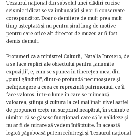
Tezaurul național din subsolul unei clădiri cu risc
seismic ridicat se va îmbunătăți și vor fi conservate
corespunzător. Doar o demitere de mult prea mult
timp așteptată și nu pentru șirul lung de motive
pentru care orice alt director de muzeu ar fi fost
demis demult.
Propuneri ca a ministrei Culturii, Natalia Intotero, de
a se face replici ale obiectului pentru „anumite
expoziții”, e, cum se spunea în tinerețea mea, din
„puțul gândirii”, dintr-o profundă necunoaștere și
neînțelegere a ceea ce reprezintă patrimoniul, ce îl
face valoros. Într-o lume în care se mimează
valoarea, știința și cultura la cel mai înalt nivel astfel
de propuneri crețe nu surprind neapărat, în schimb e
uimitor că se găsesc funcționari care să le valideze și
nu ar fi de mirare să vedem înfăptuite. În această
logică păguboasă putem reîntregi și Tezaurul național