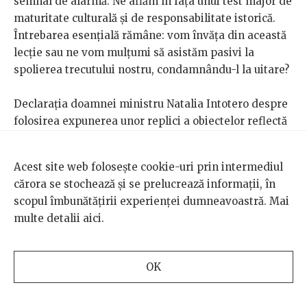
semnal de alarmă. Ne aflăm în fața unui test major de
maturitate culturală și de responsabilitate istorică.
Întrebarea esențială rămâne: vom învăța din această
lecție sau ne vom mulțumi să asistăm pasivi la
spolierea trecutului nostru, condamnându-l la uitare?
Declarația doamnei ministru Natalia Intotero despre
folosirea expunerea unor replici a obiectelor reflectă
o preocupare legitimă pentru protejarea
patrimoniului cultural românesc, însă necesită o
Acest site web folosește cookie-uri prin intermediul
analiză mai profundă a echilibrului dintre conservare
cărora se stochează și se prelucrează informații, în
și accesibilitate. Ideea realizării unor replici pentru
scopul îmbunătățirii experienței dumneavoastră. Mai
expoziții poate fi o soluție utilă în anumite cazuri, mai
multe detalii
aici
.
ales pentru obiectele extrem de fragile sau aflate în
pericol de degradare. Totuși, această soluție nu
trebuie să înlocuiască expunerea obiectelor originale,
OK
care sunt esențiale pentru menținerea autenticității
și valorii patrimoniului cultural.