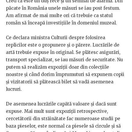
Cred că este un duș rece și un semnal de alarmă. Din
păcate în România unele măsuri se iau post festum.
Am afirmat de mai multe ori că trebuie ca statul
român să înceapă investițiile în domeniul muzeal.
Ce declara ministra Culturii despre folosirea
replicilor este o propunere și o părere. Lucrările de
artă trebuie expuse în original. Se plătesc asigurări,
transport specializat, se iau măsuri de securitate. Nu
putem să realizăm expoziții doar din colecțiile
noastre și când dorim împrumuturi să expunem copii
și vizitatorii să plătească bilet să vadă asemenea
lucruri.
De asemenea lucrările capătă valoare și dacă sunt
expuse. Mai mult sunt expoziții retrospective,
cercetătorii din străinătate fac numeroase studii pe
baza pieselor, este normal ca piesele să circule și să