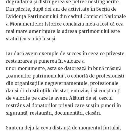
degradarea și distrugerea se petrec nestingherite.
Din păcate, după doi ani de activitate în Secția de
Evidența Patrimoniului din cadrul Comisiei Naționale
a Monumentelor Istorice concluzia mea a fost că cea
mai mare amenințare la adresa patrimoniului este
statul (cu s mic) însuși.
Iar dacă avem exemple de succes în ceea ce privește
restaurarea și punerea în valoare a
unor monumente, asta se datorează în bună măsură
„oamenilor patrimoniului”, o cohortă de profesioniști
din organizațiile neguvernamentale, profesionale,
dar și din instituțiile de stat, entuziaști și conștienți
de valorile pe care le avem. Alături de ei, cercul
restrâns al donatorilor privați care susțin puneri în
siguranță, restaurări, documentări, clasări.
Suntem deja la ceva distanță de momentul furtului,