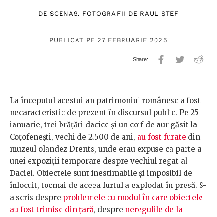
DE
SCENA9
, FOTOGRAFII DE
RAUL ȘTEF
PUBLICAT PE 27 FEBRUARIE 2025
La începutul acestui an patrimoniul românesc a fost
necaracteristic de prezent în discursul public. Pe 25
ianuarie, trei brățări dacice și un coif de aur găsit la
Coțofenești, vechi de 2.500 de ani,
au fost furate
din
muzeul olandez Drents, unde erau expuse ca parte a
unei expoziții temporare despre vechiul regat al
Daciei. Obiectele sunt inestimabile și imposibil de
înlocuit, tocmai de aceea furtul a explodat în presă. S-
a scris despre
problemele cu modul în care obiectele
au fost trimise din țară
, despre
neregulile de la