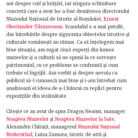
noi despre coif și brățări, iar singura schimbare
concretă care a avut loc a fost demiterea directorului
Muzeului Național de Istorie al României,
Ernest
Oberlander-Târnoveanu
. Scandalul s-a mai potolit,
dar întrebările despre siguranța obiectelor istorice și
culturale românești au rămas. Ca să înțelegem mai
bine situația, am rugat cinci experți din lumea
muzeelor și a culturii să ne spună la ce servește
patrimoniul, cu ce probleme se confruntă și cum
trebuie el îngrijit. Am vorbit și despre nevoia ca
publicul să-l cunoască mai bine și i-am întrebat cum
analizează ei ideea de a-l înlocui cu replici pentru
expozițiile din străinătate.
Citește ce au avut de spus Dragoș Neamu, manager
Noaptea Muzeelor
și
Noaptea Muzeelor la Sate
,
Alexandru Chituță, managerul
Muzeului Național
Brukenthal
, Luiza Zamora, istoric de artă și