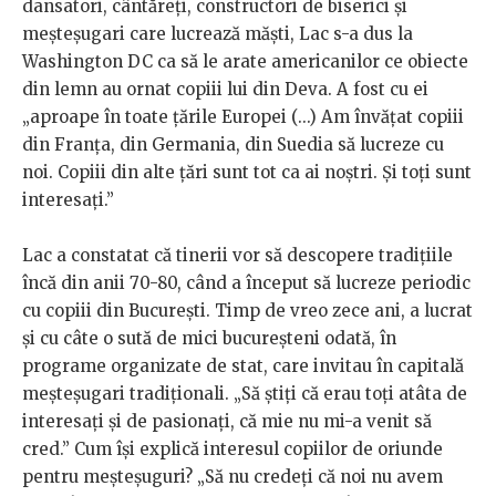
dansatori, cântăreți, constructori de biserici și
meșteșugari care lucrează măști, Lac s-a dus la
Washington DC ca să le arate americanilor ce obiecte
din lemn au ornat copiii lui din Deva. A fost cu ei
„aproape în toate țările Europei (...) Am învățat copiii
din Franța, din Germania, din Suedia să lucreze cu
noi. Copiii din alte țări sunt tot ca ai noștri. Și toți sunt
interesați.”
Lac a constatat că tinerii vor să descopere tradițiile
încă din anii 70-80, când a început să lucreze periodic
cu copiii din București. Timp de vreo zece ani, a lucrat
și cu câte o sută de mici bucureșteni odată, în
programe organizate de stat, care invitau în capitală
meșteșugari tradiționali. „Să știți că erau toți atâta de
interesați și de pasionați, că mie nu mi-a venit să
cred.” Cum își explică interesul copiilor de oriunde
pentru meșteșuguri? „Să nu credeți că noi nu avem