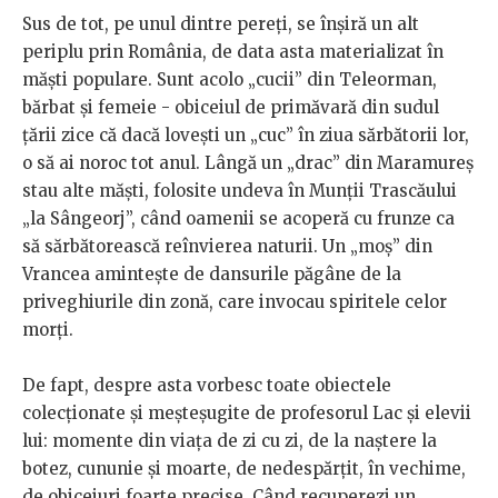
Sus de tot, pe unul dintre pereți, se înșiră un alt
periplu prin România, de data asta materializat în
măști populare. Sunt acolo „cucii” din Teleorman,
bărbat și femeie - obiceiul de primăvară din sudul
țării zice că dacă lovești un „cuc” în ziua sărbătorii lor,
o să ai noroc tot anul. Lângă un „drac” din Maramureș
stau alte măști, folosite undeva în Munții Trascăului
„la Sângeorj”, când oamenii se acoperă cu frunze ca
să sărbătorească reînvierea naturii. Un „moș” din
Vrancea amintește de dansurile păgâne de la
priveghiurile din zonă, care invocau spiritele celor
morți.
De fapt, despre asta vorbesc toate obiectele
colecționate și meșteșugite de profesorul Lac și elevii
lui: momente din viața de zi cu zi, de la naștere la
botez, cununie și moarte, de nedespărțit, în vechime,
de obiceiuri foarte precise. Când recuperezi un