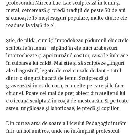
profesorului Mircea Lac. Lac sculptează în lemn și
metal, cercetează și predă tradiții de peste 50 de ani
și cunoaște 15 meșteșuguri populare, multe dintre ele
readuse la viață de el.
Știe, de pildă, cum își împodobeau pădurenii obiectele
sculptate în lemn - săpând în ele mici arabescuri
întortocheate și apoi turnând cositor, ca să le îmbrace
în culoarea lui caldă. Mai știe și să sculpteze „linguri
ale dragostei”, legate de cozi cu zale de lanț - totul
dintr-o singură bucată de lemn. Sculptează și
gravează și în os de corn, cu unelte pe care și le face
chiar el. Poate cel mai de preț obiect din atelierul lui
e o icoană sculptată în coajă de mesteacăn. Și pe toate
astea, migăloase și laborioase, le predă și copiilor.
Din curtea arsă de soare a Liceului Pedagogic intrăm
într-un hol umbros, unde ne întâmpină profesorul