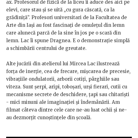
ax. Profesorul de fizică de la liceu îi aduce des aici pe
elevi, care stau și se uită „cu gura căscată, ca la
grădiniță”. Profesori universitari de la Facultatea de
Arte din Iași au fost fascinați de omulețul din lemn
care alunecă parcă de la sine în jos pe o scară din
lemn. Lac îi spune Dragnea. E o demonstrație simplă
a schimbării centrului de greutate.
Alte jucării din atelierul lui Mircea Lac ilustrează
forța de inerție, cea de frecare, mișcarea de precesie,
vibrațiile ondulatorii, arborii cotiți, pârghiile sau
viteza. Sunt șerpi, aripi, toboșari, urși fierari, cutii cu
mecanisme secrete de deschidere, țapi sau chitariști
- mici minuni ale imaginației și îndemânării. Am
filmat câteva dintre cele care ne-au luat ochii și ne-
au dezmorțit cunoștințele din școală.