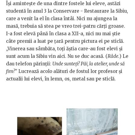
Își amintește de una dintre fostele lui eleve, astăzi
studentă în anul 3 la Conservare - Restaurare la Sibiu,
care a venit la el în clasa întâi. Nici nu ajungea la
masă, trebuia să stea pe vreo trei-patru cărți groase.
I-a fost elevă până în clasa a XII-a, nici nu mai știe
câte premii a luat pe țară pentru pictura ei pe sticlă.
„Vinerea sau sâmbăta, toți ăștia care-au fost elevi și
sunt acum la Sibiu vin aici. Nu se duc acasă. (
Râde.
) Le
dau telefon părinții:
Unde sunteți? Păi, la atelier, unde să
fim?
” Lucrează acolo alături de fostul lor profesor și
actualii lui elevi, în lemn, os, metal sau pe sticlă.