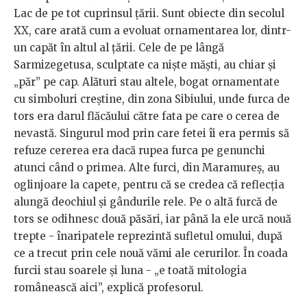
Lac de pe tot cuprinsul țării. Sunt obiecte din secolul
XX, care arată cum a evoluat ornamentarea lor, dintr-
un capăt în altul al țării. Cele de pe lângă
Sarmizegetusa, sculptate ca niște măști, au chiar și
„păr” pe cap. Alături stau altele, bogat ornamentate
cu simboluri creștine, din zona Sibiului, unde furca de
tors era darul flăcăului către fata pe care o cerea de
nevastă. Singurul mod prin care fetei îi era permis să
refuze cererea era dacă rupea furca pe genunchi
atunci când o primea. Alte furci, din Maramureș, au
oglinjoare la capete, pentru că se credea că reflecția
alungă deochiul și gândurile rele. Pe o altă furcă de
tors se odihnesc două păsări, iar până la ele urcă nouă
trepte - înaripatele reprezintă sufletul omului, după
ce a trecut prin cele nouă vămi ale cerurilor. În coada
furcii stau soarele și luna - „e toată mitologia
românească aici”, explică profesorul.