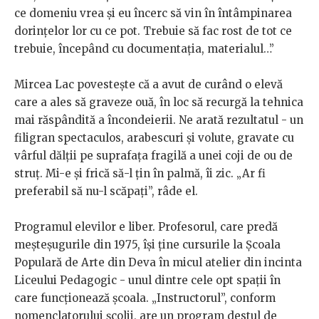
ce domeniu vrea și eu încerc să vin în întâmpinarea
dorințelor lor cu ce pot. Trebuie să fac rost de tot ce
trebuie, începând cu documentația, materialul…”
Mircea Lac povestește că a avut de curând o elevă
care a ales să graveze ouă, în loc să recurgă la tehnica
mai răspândită a încondeierii. Ne arată rezultatul - un
filigran spectaculos, arabescuri și volute, gravate cu
vârful dălții pe suprafața fragilă a unei coji de ou de
struț. Mi-e și frică să-l țin în palmă, îi zic. „Ar fi
preferabil să nu-l scăpați”, râde el.
Programul elevilor e liber. Profesorul, care predă
meșteșugurile din 1975, își ține cursurile la Școala
Populară de Arte din Deva în micul atelier din incinta
Liceului Pedagogic - unul dintre cele opt spații în
care funcționează școala. „Instructorul”, conform
nomenclatorului școlii, are un program destul de