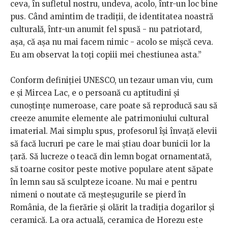
ceva, în sufletul nostru, undeva, acolo, într-un loc bine
pus. Când amintim de tradiții, de identitatea noastră
culturală, într-un anumit fel spusă - nu patriotard,
așa, că așa nu mai facem nimic - acolo se mișcă ceva.
Eu am observat la toți copiii mei chestiunea asta.”
Conform definiției UNESCO, un tezaur uman viu, cum
e și Mircea Lac, e o persoană cu aptitudini și
cunoștințe numeroase, care poate să reproducă sau să
creeze anumite elemente ale patrimoniului cultural
imaterial. Mai simplu spus, profesorul își învață elevii
să facă lucruri pe care le mai știau doar bunicii lor la
țară. Să lucreze o teacă din lemn bogat ornamentată,
să toarne cositor peste motive populare atent săpate
în lemn sau să sculpteze icoane. Nu mai e pentru
nimeni o noutate că meșteșugurile se pierd în
România, de la fierărie și olărit la tradiția dogarilor și
ceramică. La ora actuală, ceramica de Horezu este