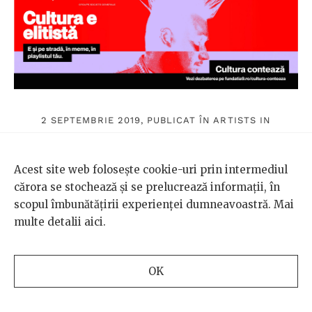
2 SEPTEMBRIE 2019, PUBLICAT ÎN
ARTISTS IN
PROGRESS
/
LA ȘCOALĂ
/
FOLCLOR
Acest site web folosește cookie-uri prin intermediul
cărora se stochează și se prelucrează informații, în
scopul îmbunătățirii experienței dumneavoastră. Mai
multe detalii
aici
.
FOTOGRAFII DE
Andrei Becheru
Fotograf.
Caută
locuri
OK
misterioase prin Carpaţi.