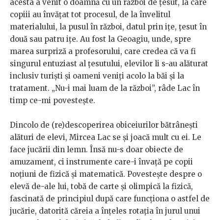
acesta a venit o doamnă cu un război de țesut, la care
copiii au învățat tot procesul, de la învelitul
materialului, la pusul în război, datul prin ițe, țesut în
două sau patru ițe. Au fost la Geoagiu, unde, spre
marea surpriză a profesorului, care credea că va fi
singurul entuziast al țesutului, elevilor li s-au alăturat
inclusiv turiști și oameni veniți acolo la băi și la
tratament. „Nu-i mai luam de la război”, râde Lac în
timp ce-mi povestește.
Dincolo de (re)descoperirea obiceiurilor bătrânești
alături de elevi, Mircea Lac se și joacă mult cu ei. Le
face jucării din lemn. Însă nu-s doar obiecte de
amuzament, ci instrumente care-i învață pe copii
noțiuni de fizică și matematică. Povestește despre o
elevă de-ale lui, tobă de carte și olimpică la fizică,
fascinată de principiul după care funcționa o astfel de
jucărie, datorită căreia a înțeles rotația în jurul unui