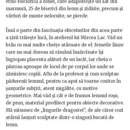
etno-folclorică a zonei, care adăpostește un sat din
marmură, 25 de biserici din lemn și zidărie, precum și
vârfuri de munte nelocuite, se pierde.
Însă o parte din fascinația obiceiurilor din acea parte
a țării trăiește încă, în atelierul lui Mircea Lac. Văd un
brâu cu mai multe cheițe atârnate de el: femeile lăuze
care nu mai doreau să rămână însărcinate își
îngropau placenta alături de un lacăt, iar cheia o
păstrau aproape de locul de pe corpul lor unde se
zămislesc copiii. Aflu de la profesor și cum sculptau
pădurenii lemnul, pentru ca apoi să toarne cositor în
șanțurile subțiri, atent migălite, cu motive
geometrice. Mai văd și cât e de frumos lemnul roșu,
de prun, material predilect pentru obiecte decorative.
Mă minunez de „lingurile dragostei”, de ale căror cozi
atârnă lanțuri sculptate dintr-o singură bucată de
lemn.