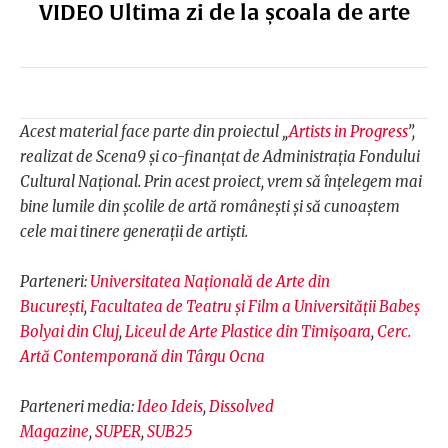
VIDEO Ultima zi de la școala de arte
Acest material face parte din proiectul „
Artists in Progress
”,
realizat de Scena9 și co-finanțat de Administrația Fondului
Cultural Național. Prin acest proiect, vrem să înțelegem mai
bine lumile din școlile de artă românești și să cunoaștem
cele mai tinere generații de artiști.
Parteneri:
Universitatea Națională de Arte din
București
,
Facultatea de Teatru și Film a Universității Babeș
Bolyai din Cluj
,
Liceul de Arte Plastice din Timișoara
,
Cerc.
Artă Contemporană din Târgu Ocna
Parteneri media:
Ideo Ideis
,
Dissolved
Magazine
,
SUPER
,
SUB25