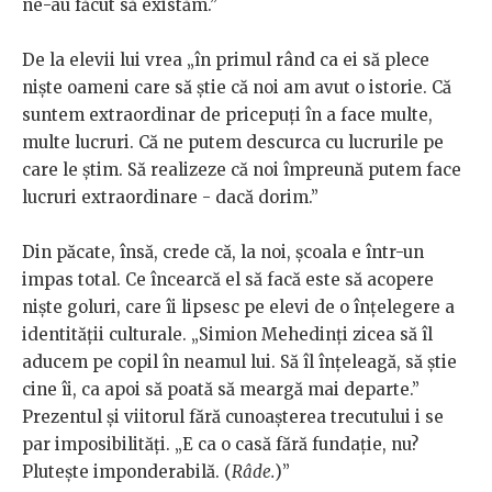
ne-au făcut să existăm.”
De la elevii lui vrea „în primul rând ca ei să plece
niște oameni care să știe că noi am avut o istorie. Că
suntem extraordinar de pricepuți în a face multe,
multe lucruri. Că ne putem descurca cu lucrurile pe
care le știm. Să realizeze că noi împreună putem face
lucruri extraordinare - dacă dorim.”
Din păcate, însă, crede că, la noi, școala e într-un
impas total. Ce încearcă el să facă este să acopere
niște goluri, care îi lipsesc pe elevi de o înțelegere a
identității culturale. „Simion Mehedinți zicea să îl
aducem pe copil în neamul lui. Să îl înțeleagă, să știe
cine îi, ca apoi să poată să meargă mai departe.”
Prezentul și viitorul fără cunoașterea trecutului i se
par imposibilități. „E ca o casă fără fundație, nu?
Plutește imponderabilă. (
Râde.
)”