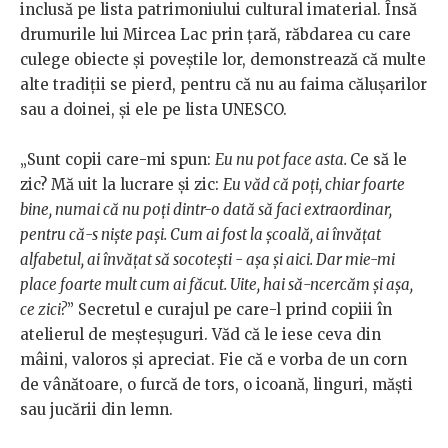
inclusă pe lista patrimoniului cultural imaterial. Însă
drumurile lui Mircea Lac prin țară, răbdarea cu care
culege obiecte și poveștile lor, demonstrează că multe
alte tradiții se pierd, pentru că nu au faima călușarilor
sau a doinei, și ele pe lista UNESCO.
„Sunt copii care-mi spun:
Eu nu pot face asta.
Ce să le
zic? Mă uit la lucrare și zic:
Eu văd că poți, chiar foarte
bine, numai că nu poți dintr-o dată să faci extraordinar,
pentru că-s niște pași. Cum ai fost la școală, ai învățat
alfabetul, ai învățat să socotești - așa și aici. Dar mie-mi
place foarte mult cum ai făcut. Uite, hai să-ncercăm și așa,
ce zici?
” Secretul e curajul pe care-l prind copiii în
atelierul de meșteșuguri. Văd că le iese ceva din
mâini, valoros și apreciat. Fie că e vorba de un corn
de vânătoare, o furcă de tors, o icoană, linguri, măști
sau jucării din lemn.