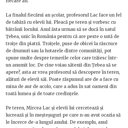
fiecare an.
La finalul fiecărui an școlar, profesorul Lac face un fel
de tabără cu elevii lui. Pleacă pe teren și vorbesc cu
bătrânii locului. Anul ăsta urmau să se ducă în satul
Țebea, unic în România pentru că are peste o sută de
troițe din piatră. Troițele, puse de obicei la răscruce
de drumuri sau la hotarele dintre comunități, pot
spune multe despre temerile celor care trăiesc într-
un anumit loc. De cine voiau sătenii din Țebea să se
apere?, asta ar vrea profesorul să descopere în teren,
alături de elevii săi. Poate răspunsul are de a face cu
mina de aur de acolo, care a adus în sat oameni din
toată lumea și de toate credințele.
Pe teren, Mircea Lac și elevii lui cercetează și
lucrează și în meșteșuguri pe care n-au avut ocazia să
le încerce de-a lungul anului. De exemplu, anul