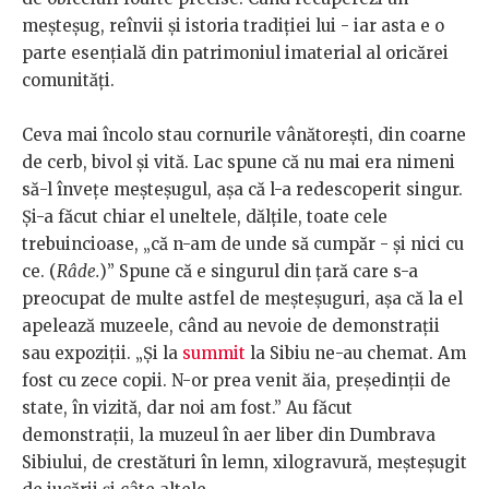
meșteșug, reînvii și istoria tradiției lui - iar asta e o
parte esențială din patrimoniul imaterial al oricărei
comunități.
Ceva mai încolo stau cornurile vânătorești, din coarne
de cerb, bivol și vită. Lac spune că nu mai era nimeni
să-l învețe meșteșugul, așa că l-a redescoperit singur.
Și-a făcut chiar el uneltele, dălțile, toate cele
trebuincioase, „că n-am de unde să cumpăr - și nici cu
ce. (
Râde.
)” Spune că e singurul din țară care s-a
preocupat de multe astfel de meșteșuguri, așa că la el
apelează muzeele, când au nevoie de demonstrații
sau expoziții. „Și la
summit
la Sibiu ne-au chemat. Am
fost cu zece copii. N-or prea venit ăia, președinții de
state, în vizită, dar noi am fost.” Au făcut
demonstrații, la muzeul în aer liber din Dumbrava
Sibiului, de crestături în lemn, xilogravură, meșteșugit