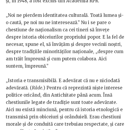
și, în 1948, a fost exclus din Academia RPR.
„Noi ne pierdem identitatea culturală. Toată lumea și-
o caută, pe noi nu ne interesează.” Nu i se pare o
chestiune de naționalism ca cei tineri să învețe
despre istoria obiceiurilor propriului popor. E la fel de
necesar, spune el, să învățăm și despre vecinii noștri,
despre tradițiile minorităților naționale, „despre cum
am trăit împreună și cum putem colabora. Aici
suntem, împreună.”
„Istoria e transmisibilă. E adevărat că nu e niciodată
adevărată. (
Râde.
) Pentru că reprezintă niște interese
politice oricând, din Antichitate până acum. Însă
chestiunile legate de tradiție sunt toate adevărate.
Aici nu există minciună, pentru că istoria etnologică e
transmisă prin obiceiuri și orânduieli. Erau chestiuni
morale și de conduită care trebuiau respectate, și care