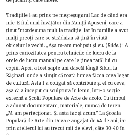
de jucării și câte altele.
Tradițiile l-au prins pe meșteșugarul Lac de când era
mic. E fiul unui învățător din Munții Apuseni, care a
ținut întotdeauna mult la tradiție, iar în familie a avut
mulți preoți care se străduiau să țină în viață
obiceiurile vechi. „Așa m-am molipsit și eu. (
Râde.
)” A
prins curiozitatea pentru tehnicile de lucru de la
orele de lucru manual pe care le ținea tatăl lui cu
copiii. Apoi, a fost șapte ani dascăl lângă Sibiu, la
Rășinari, unde a simțit că toată lumea făcea ceva legat
de cultură. Asta l-a obligat să contribuie și el cu ceva,
așa că a început cu sculptura în lemn, într-o secție
externă a Școlii Populare de Arte de acolo. Cu timpul,
a adunat documentare, materiale, muncă de teren.
„M-am perfecționat. Și asta fac și acum.” La Școala
Populară de Arte din Deva e angajat de 44 de ani, iar
prin atelierul lui au trecut mii de elevi, câte 30-40 în