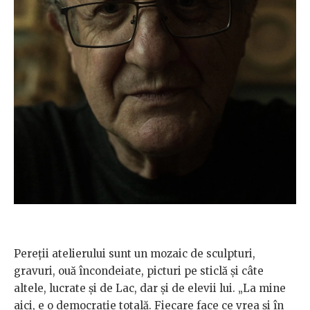
Pereții atelierului sunt un mozaic de sculpturi,
gravuri, ouă încondeiate, picturi pe sticlă și câte
altele, lucrate și de Lac, dar și de elevii lui. „La mine
aici, e o democrație totală. Fiecare face ce vrea și în