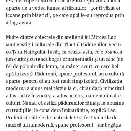
le-a descoperit Mircea Lac în zonă reprezintă modul
aparte de a vedea lumea al țăranilor - „or fi văzut ei
icoane prin biserici”, pe care apoi le-au reprodus prin
xilogravură.
Multe dintre obiectele din atelierul lui Mircea Lac
sunt vestigii culturale din Ținutul Pădurenilor, vecin
cu Țara Hațegului. Învăț, cu ocazia asta, ce e o
simcea
(un cuțitaș cu teacă bogat ornamentată) și un
căuc
(un
fel de polonic din lemn, cu mâner scurt, cu care bei
apă la izvor). Pădurenii, spune profesorul, au o cultură
aparte, pentru că au fost mult timp izolați. Civilizația
modernă a ajuns mai târziu la ei, chiar dacă mineritul
a fost activ în zonă și a adus acolo și oameni din alte
culturi. Numai că astăzi pădurenilor rămași le e rușine
cu tradițiile, le consideră îmbătrânite, explică Lac.
Preferă circuitele de motociclete și festivalurile de
muzică ultramodernă, spune profesorul - iar bogăția