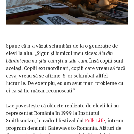
Spune că n-a văzut schimbări de la o generație de
elevi la alta. „Sigur, și bunicul meu zicea:
Ăia din
bătrâni erau nu-știu-cum și nu-știu-cum.
Însă copiii sunt
aceiași. Copiii extraordinari, copiii care vreau să facă
ceva, vreau să se afirme. S-or schimbat altfel
lucrurile. De exemplu, eu am avut mari probleme cu
ei ca să fie măcar recunoscuți.”
Lac povestește că obiecte realizate de elevii lui au
reprezentat România în 1999 la Institutul
Smithsonian, în cadrul festivalului
Folk Life
, într-un
program denumit Gateways to Romania. Alături de