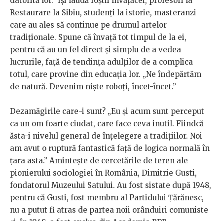
datorită lor.” Își laudă foștii învățăcei, profesori la
Restaurare la Sibiu, studenți la istorie, masteranzi
care au ales să continue pe drumul artelor
tradiționale. Spune că învață tot timpul de la ei,
pentru că au un fel direct și simplu de a vedea
lucrurile, față de tendința adulților de a complica
totul, care provine din educația lor. „Ne îndepărtăm
de natură. Devenim niște roboți, încet-încet.”
Dezamăgirile care-i sunt? „Eu și acum sunt perceput
ca un om foarte ciudat, care face ceva inutil. Fiindcă
ăsta-i nivelul general de înțelegere a tradițiilor. Noi
am avut o ruptură fantastică față de logica normală în
țara asta.” Amintește de cercetările de teren ale
pionierului sociologiei în România, Dimitrie Gusti,
fondatorul Muzeului Satului. Au fost sistate după 1948,
pentru că Gusti, fost membru al Partidului Țărănesc,
nu a putut fi atras de partea noii orânduiri comuniste