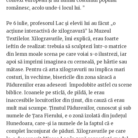
context european și nu numai costumul popular
românesc, acolo unde-i locul lui. ”
Pe 6 iulie, profesorul Lac și elevii lui au făcut „o
acțiune interactivă de xilogravură” la Muzeul
Textilelor. Xilogravurile, îmi explică, erau foarte
ieftin de realizat: trebuia să sculptezi într-o matrice
din lemn moale scena pe care voiai s-o ilustrezi, iar
apoi să imprimi imaginea cu cerneală, pe hârtie sau
mătase. Pentru că arta xilogravurii nu implica mari
costuri, în vechime, bisericile din zona săracă a
Pădurenilor erau adeseori împodobite astfel cu scene
biblice. Icoanele pe sticlă, de pildă, le erau
inaccesibile locuitorilor din ținut, din cauză că erau
mult mai scumpe. Ținutul Pădurenilor, cunoscut și sub
numele de Țara Fierului, e o zonă izolată din județul
Hunedoara, care-și ia numele de la faptul că e
complet înconjurat de păduri. Xilogravurile pe care