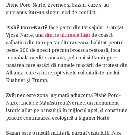
Pishë Poro-Nartë, Zvërnec și Sazan, care s-au
suprapus într-un singur nod de conflict.
Pishë Poro-Nartë
face parte din Peisajului Protejat
Vjosa-Nartë, una
dintre ultimele fâșii
de coastă
sălbatică din Europa Mediteraneană, habitat pentru
peste 200 de specii precum broasca țestoasă, foca
monahală mediteraneană, pelicani și flamingo –
pasărea care astăzi dă numele mișcării de protest din
Albania, care a întrerupt visele colonialiste ale lui
Kushner și Trump.
Zvërnec
este zona lagunară adiacentă Pishë Poro-
Nartë. Include Mănăstirea Zvërnec, un monument
istoric aflat pe o insuliță în mijlocul apei, și constituie
practic continuarea ecologică a lagunei Nartë.
Sazan
este o insulă militară, parțial vizitabilă. Face