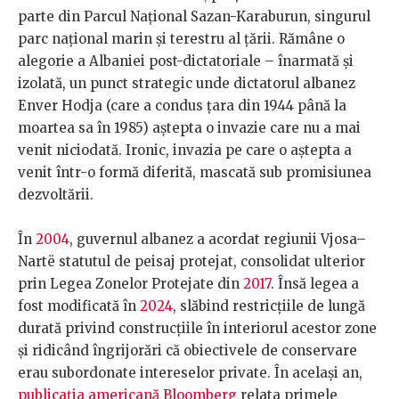
parte din Parcul Național Sazan-Karaburun, singurul
parc național marin și terestru al țării. Rămâne o
alegorie a Albaniei post-dictatoriale – înarmată și
izolată, un punct strategic unde dictatorul albanez
Enver Hodja (care a condus țara din 1944 până la
moartea sa în 1985) aștepta o invazie care nu a mai
venit niciodată. Ironic, invazia pe care o aștepta a
venit într-o formă diferită, mascată sub promisiunea
dezvoltării.
În
2004
, guvernul albanez a acordat regiunii Vjosa–
Nartë statutul de peisaj protejat, consolidat ulterior
prin Legea Zonelor Protejate din
2017
. Însă legea a
fost modificată în
2024
, slăbind restricțiile de lungă
durată privind construcțiile în interiorul acestor zone
și ridicând îngrijorări că obiectivele de conservare
erau subordonate intereselor private. În același an,
publicația americană Bloomberg
relata primele