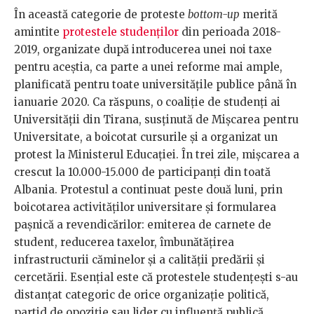
În această categorie de proteste
bottom-up
merită
amintite
protestele studenților
din perioada 2018-
2019, organizate după introducerea unei noi taxe
pentru aceștia, ca parte a unei reforme mai ample,
planificată pentru toate universitățile publice până în
ianuarie 2020. Ca răspuns, o coaliție de studenți ai
Universității din Tirana, susținută de Mișcarea pentru
Universitate, a boicotat cursurile și a organizat un
protest la Ministerul Educației. În trei zile, mișcarea a
crescut la 10.000-15.000 de participanți din toată
Albania. Protestul a continuat peste două luni, prin
boicotarea activităților universitare și formularea
pașnică a revendicărilor: emiterea de carnete de
student, reducerea taxelor, îmbunătățirea
infrastructurii căminelor și a calității predării și
cercetării. Esențial este că protestele studențești s-au
distanțat categoric de orice organizație politică,
partid de opoziție sau lider cu influență publică.