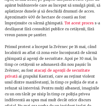
apărut buldozerele care au început să smulgă pinii, să
aplatizeze dunele și să deschidă drumuri de acces.
Aproximativ 400 de hectare de coastă au fost
împrejmuite cu sârmă ghimpată
. Tot acest proces
s-a
desfășurat fără consultări publice cu cetățenii, fără
vreun panou pe șantier.
Primul protest a început la Zvërnec pe 16 mai, când
localnicii au aflat că zona este înconjurată de sârmă
ghimpată și agenți de securitate. Apoi pe 30 mai, în
timp ce cetățenii se adunaseră din nou pașnic în
Zvërnec, au fost
atacați de agenții de securitate
privată
ai grupului Kastrati, care au reținut violent
unul dintre manifestanți, în timp ce poliția de stat a
refuzat să intervină. Pentru mulți albanezi, imaginile
cu un om târât pe nisip în timp ce poliția privea
indiferentă au spus mai mult decât orice discurs
oficial. Nu mai era vorba de un incident izolat de