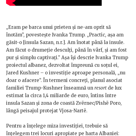
„Eram pe barca unui prieten și ne-am oprit să
înotăm”, povestește Ivanka Trump. „Practic, așa am
găsit-o [insula Sazan, n.r.]. Am înotat până la insule.
Am făcut o drumeție desculți, până în vârf, și am fost
pur și simplu captivați.” Așa își descrie Ivanka Trump
proiectul albanez, dezvoltat împreună cu soțul ei,
Jared Kushner – o investiție aproape personală, „nu
doar o afacere”. În termeni concreți, planul asociat
familiei Trump-Kushner înseamnă un
resort
de lux
estimat la circa 1,4 miliarde de euro, întins între
insula Sazan și zona de coastă Zvërnec/Pishë Poro,
lângă peisajul protejat Vjosa-Nartë.
Pentru a înțelege miza investiției, trebuie să
înțelegem trei locuri apropiate pe harta Albaniei: