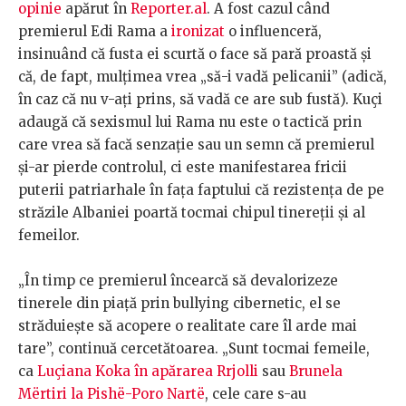
opinie
apărut în
Reporter.al
. A fost cazul când
premierul Edi Rama a
ironizat
o influenceră,
insinuând că fusta ei scurtă o face să pară proastă și
că, de fapt, mulțimea vrea „să-i vadă pelicanii” (adică,
în caz că nu v-ați prins, să vadă ce are sub fustă). Kuçi
adaugă că sexismul lui Rama nu este o tactică prin
care vrea să facă senzație sau un semn că premierul
și-ar pierde controlul, ci este manifestarea fricii
puterii patriarhale în fața faptului că rezistența de pe
străzile Albaniei poartă tocmai chipul tinereții și al
femeilor.
„În timp ce premierul încearcă să devalorizeze
tinerele din piață prin bullying cibernetic, el se
străduiește să acopere o realitate care îl arde mai
tare”, continuă cercetătoarea. „Sunt tocmai femeile,
ca
Luçiana Koka în apărarea Rrjolli
sau
Brunela
Mërtiri la Pishë-Poro Nartë
, cele care s-au