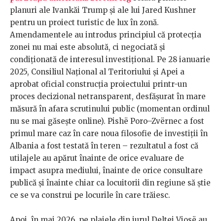
planuri ale Ivankăi Trump și ale lui Jared Kushner
pentru un proiect turistic de lux în zonă.
Amendamentele au introdus principiul că protecția
zonei nu mai este absolută, ci negociată și
condiționată de interesul investițional. Pe 28 ianuarie
2025, Consiliul Național al Teritoriului și Apei a
aprobat oficial construcția proiectului printr-un
proces decizional netransparent, desfășurat în mare
măsură în afara scrutinului public (momentan ordinul
nu se mai găsește online). Pishë Poro–Zvërnec a fost
primul mare caz în care noua filosofie de investiții în
Albania a fost testată în teren – rezultatul a fost că
utilajele au apărut înainte de orice evaluare de
impact asupra mediului, înainte de orice consultare
publică și înainte chiar ca locuitorii din regiune să știe
ce se va construi pe locurile în care trăiesc.
Apoi, în mai 2026, pe plajele din jurul Deltei Vjosë au