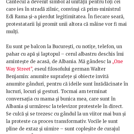
Cântecul a devenit simbol al unității pentru toți cei
care ies în stradă zilnic, convinși că prim-ministrul
Edi Rama și-a pierdut legitimitatea. În fiecare seară,
protestatarii își promit unii altora că mâine vor fi mai
mulți.
Eu sunt pe balcon la București, cu notițe, telefon, un
pahar cu apă și laptopul – cerul albastru deschis îmi
amintește de acasă, de Albania. Mă gândesc la
„One
Way Street”
, eseul filosofului german Walter
Benjamin: anumite suprafețe și obiecte invită
anumite gânduri, pentru că ideile sunt înrădăcinate în
lucruri, locuri și gesturi. Tocmai am terminat
conversația cu mama și bunica mea, care sunt în
Albania și urmăresc la televizor protestele în direct.
Se culcă și se trezesc cu gândul la un viitor mai bun și
la proteste ca proces transformativ. Vocile le sunt
pline de extaz și uimire – sunt copleșite de curajul