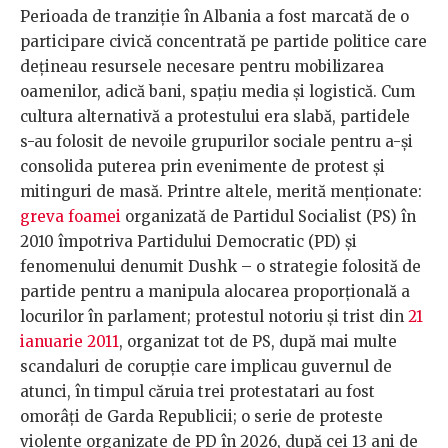
Perioada de tranziție în Albania a fost marcată de o
participare civică concentrată pe partide politice care
dețineau resursele necesare pentru mobilizarea
oamenilor, adică bani, spațiu media și logistică. Cum
cultura alternativă a protestului era slabă, partidele
s-au folosit de nevoile grupurilor sociale pentru a-și
consolida puterea prin evenimente de protest și
mitinguri de masă. Printre altele, merită menționate:
greva foamei
organizată de Partidul Socialist (PS) în
2010 împotriva Partidului Democratic (PD) și
fenomenului denumit Dushk – o strategie folosită de
partide pentru a manipula alocarea proporțională a
locurilor în parlament; protestul notoriu și trist din
21
ianuarie 2011
, organizat tot de PS, după mai multe
scandaluri de corupție care implicau guvernul de
atunci, în timpul căruia trei protestatari au fost
omorâți de Garda Republicii; o serie de proteste
violente organizate de PD în 2026, după cei 13 ani de