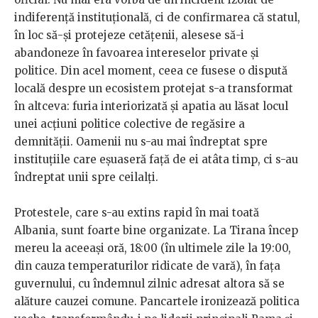
indiferență instituțională, ci de confirmarea că statul,
în loc să-și protejeze cetățenii, alesese să-i
abandoneze în favoarea intereselor private și
politice. Din acel moment, ceea ce fusese o dispută
locală despre un ecosistem protejat s-a transformat
în altceva: furia interiorizată și apatia au lăsat locul
unei acțiuni politice colective de regăsire a
demnității. Oamenii nu s-au mai îndreptat spre
instituțiile care eșuaseră față de ei atâta timp, ci s-au
îndreptat unii spre ceilalți.
Protestele, care s-au extins rapid în mai toată
Albania, sunt foarte bine organizate. La Tirana încep
mereu la aceeași oră, 18:00 (în ultimele zile la 19:00,
din cauza temperaturilor ridicate de vară), în fața
guvernului, cu îndemnul zilnic adresat altora să se
alăture cauzei comune. Pancartele ironizează politica