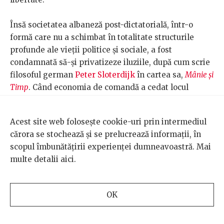
Însă societatea albaneză post-dictatorială, într-o
formă care nu a schimbat în totalitate structurile
profunde ale vieții politice și sociale, a fost
condamnată să-și privatizeze iluziile, după cum scrie
filosoful german
Peter Sloterdijk
în cartea sa,
Mânie și
Timp
. Când economia de comandă a cedat locul
economiei de proprietate, banii au înlocuit limbajul
ca principal mediu de schimb și organizare socială.
Acest site web folosește cookie-uri prin intermediul
Conform lui Sloterdijk, această mutație nu a fost doar
cărora se stochează și se prelucrează informații, în
economică, ci și psihologică: furia și mândria care
scopul îmbunătățirii experienței dumneavoastră. Mai
animaseră rezistența față de comunism s-au
multe detalii
aici
.
transformat treptat în lăcomie, un impuls hrănit din
sentimentul permanent al lipsei și al insuficienței.
Nimic nu ilustrează mai bine această dinamică decât
OK
felul în care ideea că banii pot produce bani a fost
primit în țările cu un trecut dictatorial ca o