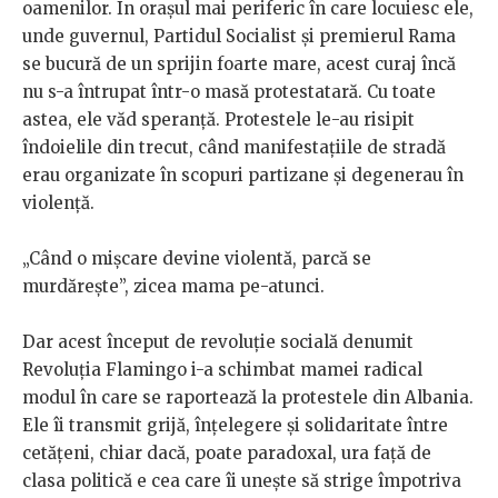
oamenilor. În orașul mai periferic în care locuiesc ele,
unde guvernul, Partidul Socialist și premierul Rama
se bucură de un sprijin foarte mare, acest curaj încă
nu s-a întrupat într-o masă protestatară. Cu toate
astea, ele văd speranță. Protestele le-au risipit
îndoielile din trecut, când manifestațiile de stradă
erau organizate în scopuri partizane și degenerau în
violență.
„Când o mișcare devine violentă, parcă se
murdărește”, zicea mama pe-atunci.
Dar acest început de revoluție socială denumit
Revoluția Flamingo i-a schimbat mamei radical
modul în care se raportează la protestele din Albania.
Ele îi transmit grijă, înțelegere și solidaritate între
cetățeni, chiar dacă, poate paradoxal, ura față de
clasa politică e cea care îi unește să strige împotriva