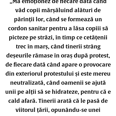
„Mă emoționez de fiecare dată când
văd copii mărșăluind alături de
părinții lor, când se formează un
cordon sanitar pentru a lăsa copiii să
picteze pe străzi, în timp ce cetățenii
trec în marș, când tinerii strâng
deșeurile rămase în oraș după protest,
de fiecare dată când apare o provocare
din exteriorul protestului și este mereu
neutralizată, când oamenii se ajută
unii pe alții să se hidrateze, pentru că e
cald afară. Tinerii arată că le pasă de
viitorul țării, opunându-se unei