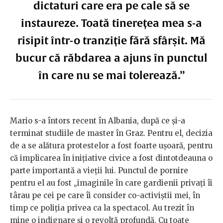
dictaturi care era pe cale să se
instaureze. Toată tinerețea mea s-a
risipit într-o tranziție fără sfârșit. Mă
bucur că răbdarea a ajuns în punctul
în care nu se mai tolerează.”
Mario s-a întors recent în Albania, după ce și-a
terminat studiile de master în Graz. Pentru el, decizia
de a se alătura protestelor a fost foarte ușoară, pentru
că implicarea în inițiative civice a fost dintotdeauna o
parte importantă a vieții lui. Punctul de pornire
pentru el au fost „imaginile în care gardienii privați îi
târau pe cei pe care îi consider co-activiștii mei, în
timp ce poliția privea ca la spectacol. Au trezit în
mine o indignare și o revoltă profundă. Cu toate