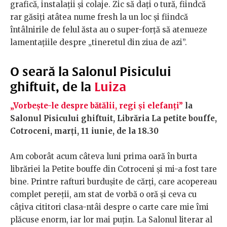
grafică, instalații și colaje. Zic să dați o tură, fiindcă
rar găsiți atâtea nume fresh la un loc și fiindcă
întâlnirile de felul ăsta au o super-forță să atenueze
lamentațiile despre „tineretul din ziua de azi”.
O seară la Salonul Pisicului
ghiftuit, de la
Luiza
„Vorbește-le despre bătălii, regi și elefanți”
la
Salonul Pisicului ghiftuit, Librăria La petite bouffe,
Cotroceni, marți, 11 iunie, de la 18.30
Am coborât acum câteva luni prima oară în burta
librăriei la Petite bouffe din Cotroceni și mi-a fost tare
bine. Printre rafturi burdușite de cărți, care acopereau
complet pereții, am stat de vorbă o oră și ceva cu
câțiva cititori clasa-ntâi despre o carte care mie îmi
plăcuse enorm, iar lor mai puțin. La Salonul literar al