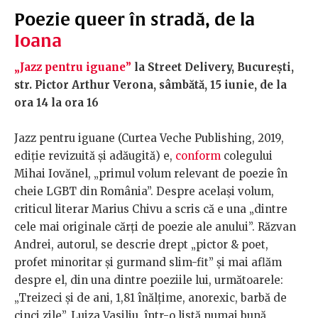
Poezie queer în stradă, de la
Ioana
„Jazz pentru iguane”
la
Street Delivery, București,
str. Pictor Arthur Verona, sâmbătă, 15 iunie, de la
ora 14 la ora 16
Jazz pentru iguane
(Curtea Veche Publishing, 2019,
ediție revizuită și adăugită) e,
conform
colegului
Mihai Iovănel, „primul volum relevant de poezie în
cheie LGBT din România”. Despre același volum,
criticul literar Marius Chivu a scris că e una „dintre
cele mai originale cărți de poezie ale anului”. Răzvan
Andrei, autorul, se descrie drept „pictor & poet,
profet minoritar și gurmand slim-fit” și mai aflăm
despre el, din una dintre poeziile lui, următoarele:
„Treizeci și de ani, 1,81 înălțime, anorexic, barbă de
cinci zile”. Luiza Vasiliu, într-o listă numai bună