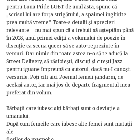
pentru Luna Pride LGBT de anul ăsta, spune că
„scrisul lui are forța strigătului, a spaimei înghițite
prea multă vreme.” Toate-s detalii și aprecieri
relevante – nu mai spun că a trebuit să așteptăm până
în 2018, anul primei ediții a volumului de poezie în
discuție ca scena queer să se auto-reprezinte în
versuri. Dar nimic din toate astea n-o să te aducă la
Street Delivery, să răsfoiești, discuți și citești Jazz
pentru iguane împreună cu autorul, dacă nu-I cunoști
versurile. Poți citi aici Poemul femeii jandarm, de
același autor, iar mai jos de departe fragmentul meu
preferat din volum.
Bărbații care iubesc alți bărbați sunt o deviație a
umanului,
După cum femeile care iubesc alte femei sunt mutații
ale
florilor de magnolie.