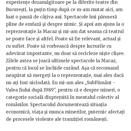
experiențe dezamăgitoare pe la diferite teatre din
București, la puțin timp după ce m-am mutat aici, am
luat o pauză de câțiva ani. Spectacole îmi păruseră
pline de emfază și despre nimic. Și apoi am ajuns la o
reprezentație la Macaz și mi-am dat seama că teatrul
se poate face și altfel. Poate să fie relevant, actual și
cu suflet. Poate să vorbească despre lucrurile cu
adevărat importante, nu doar să recicleze niște clișee.
Zilele astea se joacă ultimele spectacole la Macaz,
pentru că locul se închide curând. Așa că recomand
neapărat să mergeți la o reprezentație, mai ales dacă
nu ați fost niciodată. Eu mi-am ales „SubPământ -
Valea Jiului după 1989”, pentru că e despre mineri, o
categorie socială disprețuită în mentalul colectiv al
românilor. Spectacolul documentează situaţia
economică, viaţa şi munca minerilor, puternic afectați
de procesele violente ale tranziției românești.