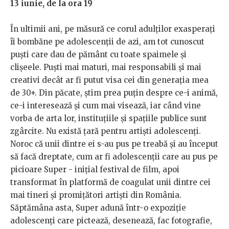
13 iunie, de la ora 19
În ultimii ani, pe măsură ce corul adulților exasperați
îi bombăne pe adolescenții de azi, am tot cunoscut
puști care dau de pământ cu toate spaimele și
clișeele. Puști mai maturi, mai responsabili și mai
creativi decât ar fi putut visa cei din generația mea
de 30+. Din păcate, știm prea puțin despre ce-i animă,
ce-i interesează și cum mai visează, iar când vine
vorba de arta lor, instituțiile și spațiile publice sunt
zgârcite.
Nu există țară pentru artiști adolescenți.
Noroc că unii dintre ei s-au pus pe treabă și au început
să facă dreptate, cum ar fi adolescenții care au pus pe
picioare Super - inițial festival de film, apoi
transformat în platformă de coagulat unii dintre cei
mai tineri și promițători artiști din România.
Săptămâna asta, Super adună într-o expoziție
adolescenți care pictează, desenează, fac fotografie,