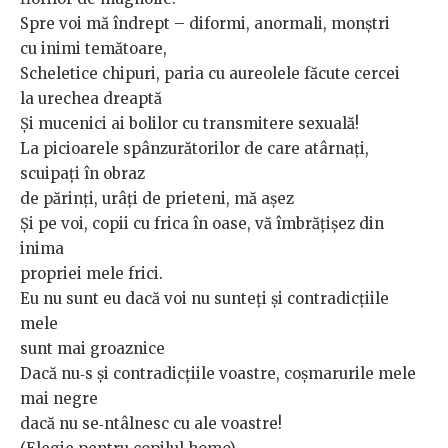
Spre voi mă îndrept – diformi, anormali, monștri
cu inimi temătoare,
Scheletice chipuri, paria cu aureolele făcute cercei
la urechea dreaptă
Și mucenici ai bolilor cu transmitere sexuală!
La picioarele spânzurătorilor de care atârnați,
scuipați în obraz
de părinți, urâți de prieteni, mă așez
Și pe voi, copii cu frica în oase, vă îmbrățișez din
inima
propriei mele frici.
Eu nu sunt eu dacă voi nu sunteți și contradicțiile
mele
sunt mai groaznice
Dacă nu‑s și contradicțiile voastre, coșmarurile mele
mai negre
dacă nu se‑ntâlnesc cu ale voastre!