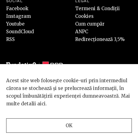
SOCIAL
LEGAL
Facebook
Termeni & Condiții
Instagram
Cookies
Youtube
Cum cumpăr
SoundCloud
ANPC
RSS
Redirecționează 3,5%
Acest site web folosește cookie-uri prin intermediul
© 2026 BRD Groupe Société Générale, toate drepturile rezervate.
cărora se stochează și se prelucrează informații, în
Scena 9 este un proiect sustinut de
BRD GROUPE SOCIÉTÉ
scopul îmbunătățirii experienței dumneavoastră. Mai
GÉNÉRALE
.
multe detalii
aici
.
Design and development
OK
by
INTERKORP