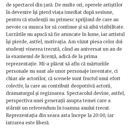
de spectacol din țară. De multe ori, operele artiștilor
în devenire își pierd viața imediat după sesiune,
pentru că studenții nu primesc sprijinul de care au
nevoie ca munca lor să continue și să aibă vizibilitate.
Lucrările nu apucă să fie aruncate în lume, iar artistul
își pierde, astfel, motivația. Am văzut piesa celor doi
studenți vinerea trecută, când au aniversat un an de
la examenul de licență, adică de la prima
reprezentație. Mi-a plăcut să aflu că mărturiile
personale nu sunt ale unor personaje inventate, ci
chiar ale actorilor, că scenele sunt fructul unui efort
colectiv, la care au contribuit deopotrivă actorii,
dramaturgul și regizoarea. Spectacolul devine, astfel,
perspectiva unei generații asupra temei care a
stârnit un referendum în toamna anului trecut.
Reprezentația din seara asta începe la 20:00, iar
intrarea este liberă.