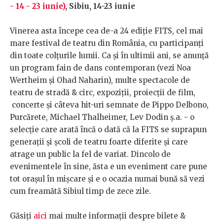
- 14 - 23 iunie)
, Sibiu, 14-23 iunie
Vinerea asta începe cea de-a 24 ediție FITS, cel mai
mare festival de teatru din România, cu participanți
din toate colțurile lumii. Ca și în ultimii ani, se anunță
un program fain de dans contemporan (vezi Noa
Wertheim și Ohad Naharin), multe spectacole de
teatru de stradă & circ, expoziții, proiecții de film,
concerte și câteva hit-uri semnate de Pippo Delbono,
Purcărete, Michael Thalheimer, Lev Dodin ș.a. - o
selecție care arată încă o dată că la FITS se suprapun
generații și școli de teatru foarte diferite și care
atrage un public la fel de variat. Dincolo de
evenimentele în sine, ăsta e un eveniment care pune
tot orașul în mișcare și e o ocazia numai bună să vezi
cum freamătă Sibiul timp de zece zile.
Găsiți
aici
mai multe informații despre bilete &