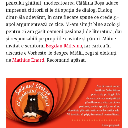
pisicului ghiftuit, moderatoarea Cătălina Roșu aduce
împreună cititorii și le dă spațiu de dialog. Dialog
dintr-ăla adevărat, în care fiecare spune ce crede și-
apoi argumentează ce zice. M-am simțit bine acolo și
pentru că am găsit oameni pasionați de literatură, dar
și responsabili pe propriile cuvinte și păreri. Mâine
invitat e scriitorul
Bogdan Răileanu
, iar cartea în
discuție e Vorbește-le despre bătălii, regi și elefanți
de
Mathias Énard
. Recomand apăsat.