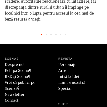
scădere. Autoritățile reacționează cu întârziere, iar
discrepanța dintre rural și urban îi împinge pe
localnici într-o luptă pentru accesul la cea mai de
bază resursă a vieții.
SCENA9
REVISTA
Despre noi
Personaje
Echipa Scena9
Arte
BRD și Scena9
Intră la idei
Vrei să publici pe
Lumea noastră
Scena9?
Special
Newsletter
Contact
SHOP