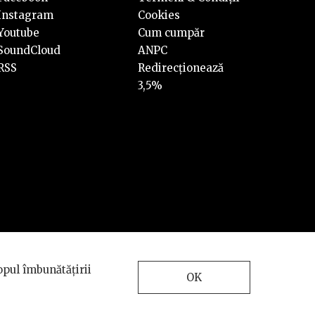
Instagram
Cookies
Youtube
Cum cumpăr
SoundCloud
ANPC
RSS
Redirecționează
3,5%
Design and development
opul îmbunătățirii
by
INTERKORP
OK