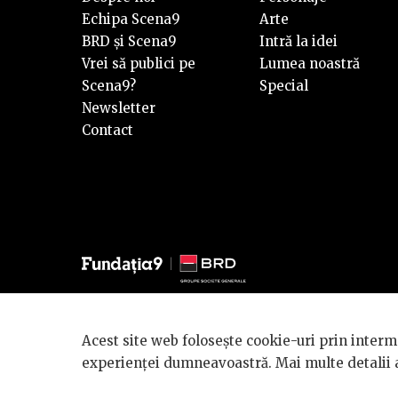
Echipa Scena9
Arte
BRD și Scena9
Intră la idei
Vrei să publici pe
Lumea noastră
Scena9?
Special
Newsletter
Contact
© 2026 BRD Groupe Société Générale, toate drepturile reze
Acest site web folosește cookie-uri prin interme
Scena 9 este un proiect sustinut de
BRD GROUPE SOCIÉ
experienței dumneavoastră. Mai multe detalii