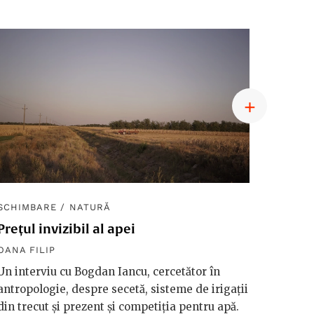
SCHIMBARE
/
NATURĂ
SCHIM
Prețul invizibil al apei
Diplom
macro
OANA FILIP
OANA F
Un interviu cu Bogdan Iancu, cercetător în
antropologie, despre secetă, sisteme de irigații
Håkan 
din trecut și prezent și competiția pentru apă.
vorbeșt