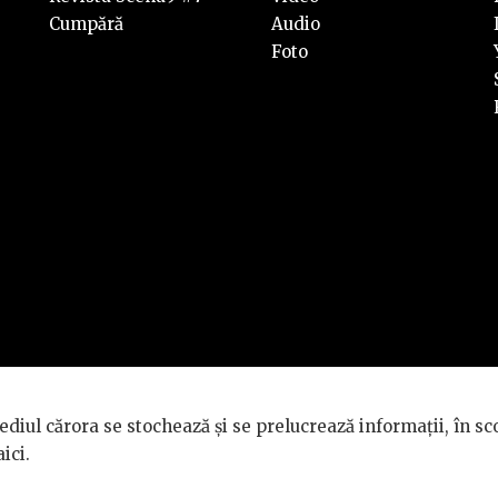
Cumpără
Audio
Foto
rvate.
diul cărora se stochează și se prelucrează informații, în sc
TÉ GÉNÉRALE
.
aici
.