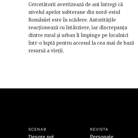
Cercetătorii avertizează de ani întregi că
nivelul apelor subterane din nord-estul
României este în scădere. Autoritățile
reacționează cu întârziere, iar discrepanța
dintre rural și urban îi împinge pe localnici
într-o luptă pentru accesul la cea mai de bază
resursă a vieții.
SCENA9
REVISTA
Despre noi
Personaje