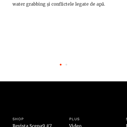
water grabbing și conflictele legate de apă.
SHOP
PLUS
Revista Scena9 #7
Video