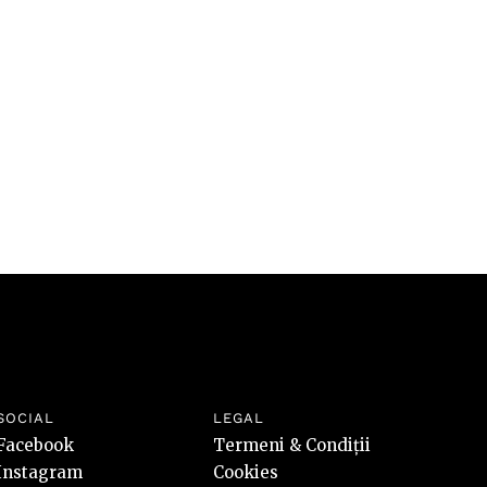
valori
riscuri
SOCIAL
LEGAL
Facebook
Termeni & Condiții
Instagram
Cookies