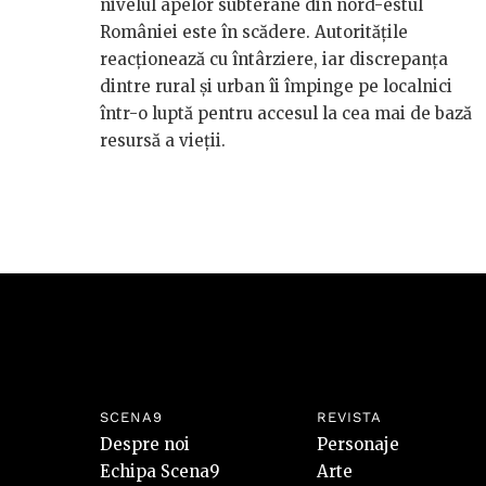
nivelul apelor subterane din nord-estul
României este în scădere. Autoritățile
reacționează cu întârziere, iar discrepanța
dintre rural și urban îi împinge pe localnici
într-o luptă pentru accesul la cea mai de bază
resursă a vieții.
SCENA9
REVISTA
Despre noi
Personaje
Echipa Scena9
Arte