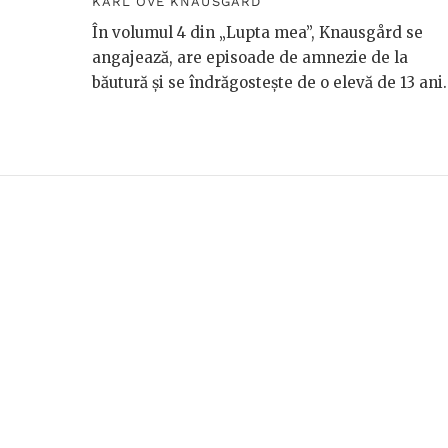
KARL OVE KNAUSGÅRD
În volumul 4 din „Lupta mea”, Knausgård se
angajează, are episoade de amnezie de la
băutură și se îndrăgostește de o elevă de 13 ani.