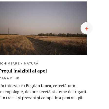
SCHIMBARE
/
NATURĂ
SCHIM
Prețul invizibil al apei
Diplom
macro
OANA FILIP
OANA F
Un interviu cu Bogdan Iancu, cercetător în
antropologie, despre secetă, sisteme de irigații
Håkan 
din trecut și prezent și competiția pentru apă.
vorbeșt
vreme 