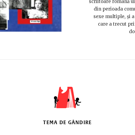
scriitoare română ui
din perioada comu
sexe multiple, și a
care a trecut pr
do
TEMA DE GÂNDIRE