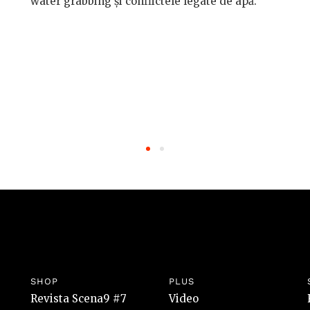
water grabbing și conflictele legate de apă.
SHOP
PLUS
Revista Scena9 #7
Video