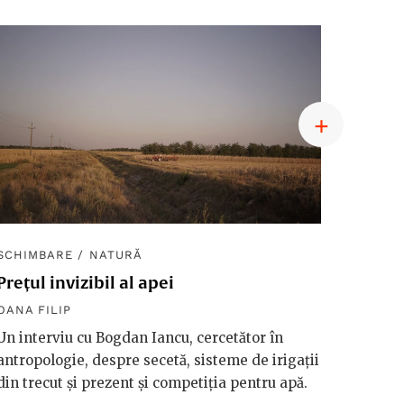
SCHIMBARE
/
NATURĂ
SCHIM
Prețul invizibil al apei
Diplom
macro
OANA FILIP
OANA F
Un interviu cu Bogdan Iancu, cercetător în
antropologie, despre secetă, sisteme de irigații
Håkan 
din trecut și prezent și competiția pentru apă.
vorbeșt