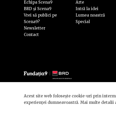
Echipa Scena9
Arte
BRD și Scena9
Intră la idei
Vrei să publici pe
Lumea noastră
Scena9?
Special
Newsletter
Contact
© 2026 BRD Groupe Société Générale, toate drepturile reze
Acest site web folosește cookie-uri prin interme
Scena 9 este un proiect sustinut de
BRD GROUPE SOCIÉ
experienței dumneavoastră. Mai multe detalii