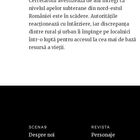
Cercetătorii avertizează de ani întregi că
nivelul apelor subterane din nord-estul
României este în scădere. Autoritățile
reacționează cu întârziere, iar discrepanța
dintre rural și urban îi împinge pe localnici
într-o luptă pentru accesul la cea mai de bază
resursă a vieții.
SCENA9
REVISTA
Despre noi
Personaje