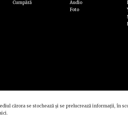
Cumpără
Audio
Foto
rvate.
diul cărora se stochează și se prelucrează informații, în sc
TÉ GÉNÉRALE
.
aici
.