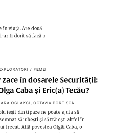
e în viață. Are două
ar fi dorit să facă o
EXPLORATORI
/
FEMEI
zace în dosarele Securității:
Olga Caba și Eric(a) Tecău?
MARA OGLAKCI
,
OCTAVIA BORTIȘCĂ
plu ieșit din tipare ne poate ajuta să
emnat să iubești și să trăiești altfel în
i trecut. Află povestea Olgăi Caba, o