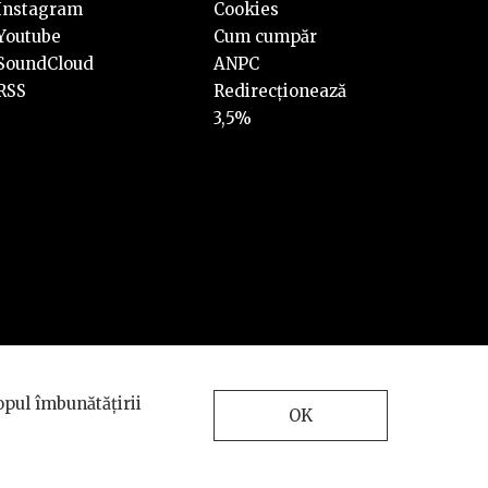
Instagram
Cookies
Youtube
Cum cumpăr
SoundCloud
ANPC
RSS
Redirecționează
3,5%
Design and development
opul îmbunătățirii
by
INTERKORP
OK