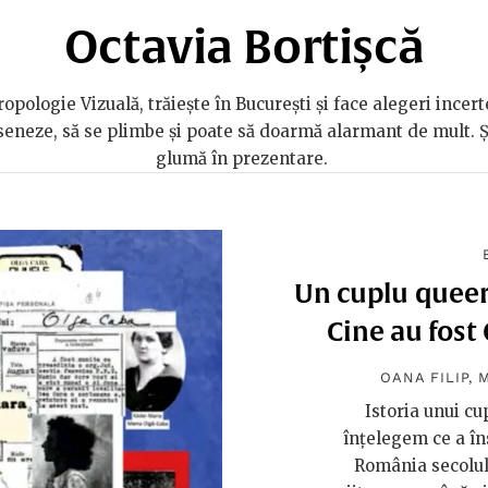
Octavia Bortișcă
pologie Vizuală, trăiește în București și face alegeri incert
deseneze, să se plimbe și poate să doarmă alarmant de mult. Și-
glumă în prezentare.
Un cuplu queer 
Cine au fost 
OANA FILIP
,
Istoria unui cu
înțelegem ce a îns
România secolulu