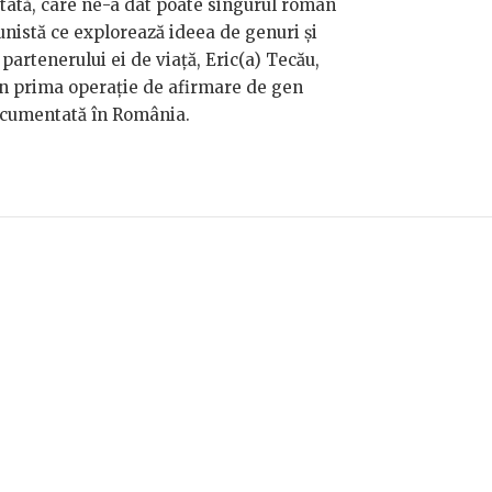
tată, care ne-a dat poate singurul roman
nistă ce explorează ideea de genuri și
 partenerului ei de viață, Eric(a) Tecău,
in prima operație de afirmare de gen
cumentată în România.