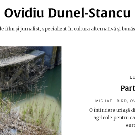
Ovidiu Dunel-Stancu
 film și jurnalist, specializat în cultura alternativă și bun
L
Part
MICHAEL BIRD
,
O
O întindere uriașă d
agricole pentru ca
euro