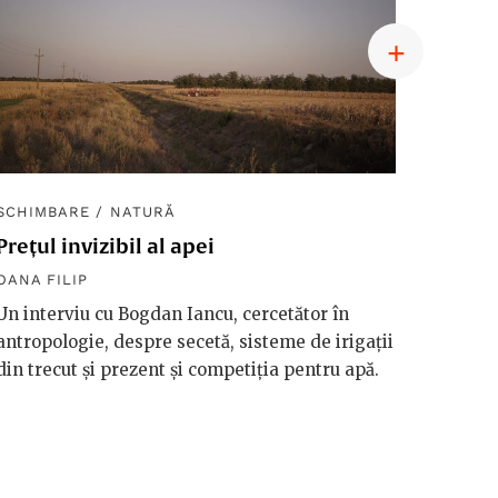
SCHIMBARE
/
NATURĂ
SCHIM
Prețul invizibil al apei
Diplom
macro
OANA FILIP
OANA F
Un interviu cu Bogdan Iancu, cercetător în
antropologie, despre secetă, sisteme de irigații
Håkan 
din trecut și prezent și competiția pentru apă.
vorbeșt
vreme 
valori
riscuri