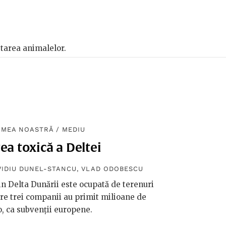
ăstarea animalelor.
UMEA NOASTRĂ
/
MEDIU
ea toxică a Deltei
VIDIU DUNEL-STANCU
,
VLAD ODOBESCU
in Delta Dunării este ocupată de terenuri
re trei companii au primit milioane de
, ca subvenții europene.