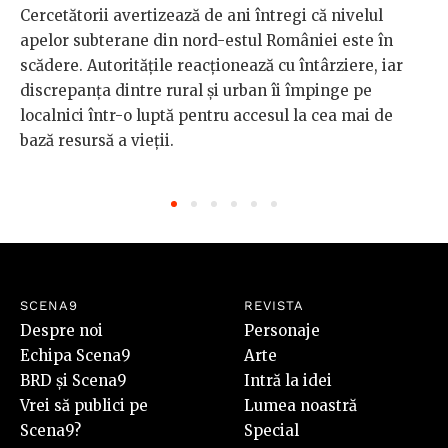
Cercetătorii avertizează de ani întregi că nivelul
apelor subterane din nord-estul României este în
scădere. Autoritățile reacționează cu întârziere, iar
discrepanța dintre rural și urban îi împinge pe
localnici într-o luptă pentru accesul la cea mai de
bază resursă a vieții.
SCENA9
REVISTA
Despre noi
Personaje
Echipa Scena9
Arte
BRD și Scena9
Intră la idei
Vrei să publici pe
Lumea noastră
Scena9?
Special