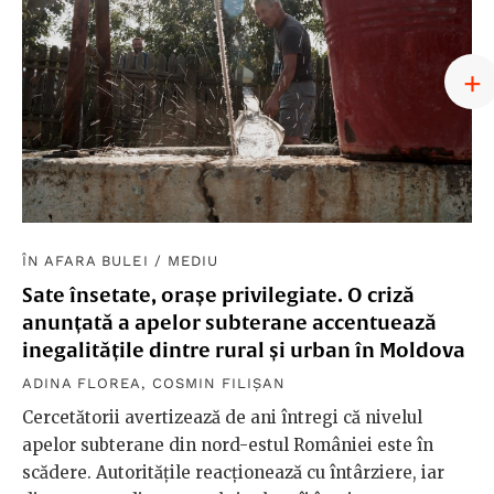
ÎN AFARA BULEI
/
MEDIU
Sate însetate, orașe privilegiate. O criză
anunțată a apelor subterane accentuează
inegalitățile dintre rural și urban în Moldova
ADINA FLOREA
,
COSMIN FILIȘAN
Cercetătorii avertizează de ani întregi că nivelul
apelor subterane din nord-estul României este în
scădere. Autoritățile reacționează cu întârziere, iar