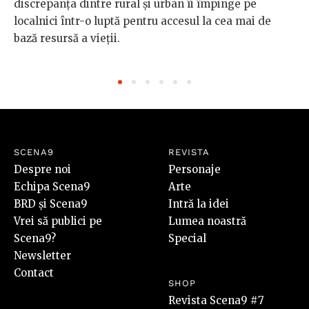
discrepanța dintre rural și urban îi împinge pe
localnici într-o luptă pentru accesul la cea mai de
bază resursă a vieții.
SCENA9
REVISTA
Despre noi
Personaje
Echipa Scena9
Arte
BRD și Scena9
Intră la idei
Vrei să publici pe
Lumea noastră
Scena9?
Special
Newsletter
Contact
SHOP
Revista Scena9 #7