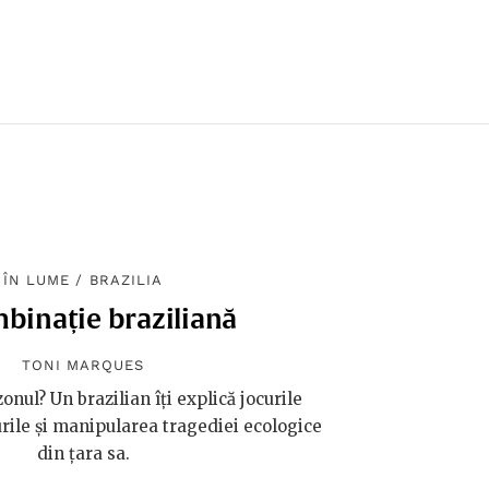
ÎN LUME
/
BRAZILIA
binație braziliană
TONI MARQUES
nul? Un brazilian îți explică jocurile
urile și manipularea tragediei ecologice
din țara sa.