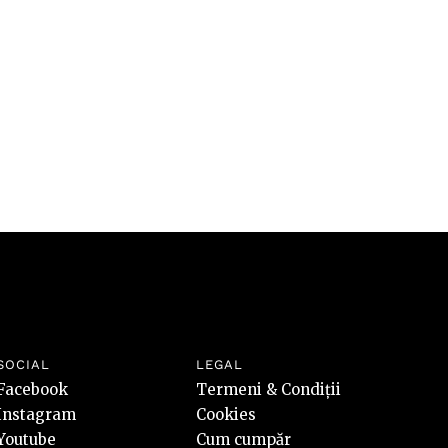
riscuri
SOCIAL
LEGAL
Facebook
Termeni & Condiții
Instagram
Cookies
Youtube
Cum cumpăr