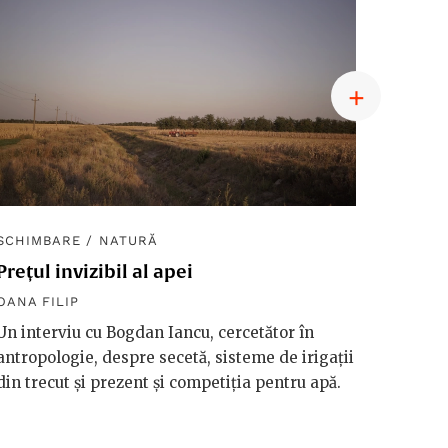
SCHIMBARE
/
NATURĂ
SCHIM
Prețul invizibil al apei
Diplom
macro
OANA FILIP
OANA F
Un interviu cu Bogdan Iancu, cercetător în
antropologie, despre secetă, sisteme de irigații
Håkan 
din trecut și prezent și competiția pentru apă.
vorbeșt
vreme 
valori