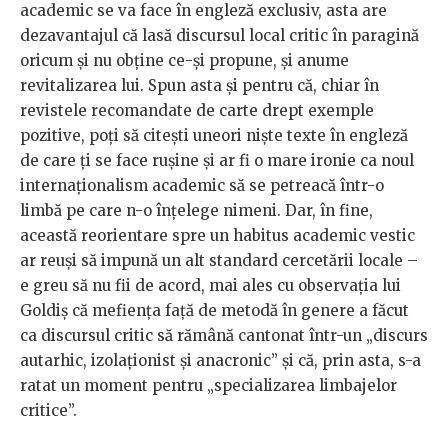
academic se va face în engleză exclusiv, asta are
dezavantajul că lasă discursul local critic în paragină
oricum și nu obține ce-și propune, și anume
revitalizarea lui. Spun asta și pentru că, chiar în
revistele recomandate de carte drept exemple
pozitive, poți să citești uneori niște texte în engleză
de care ți se face rușine și ar fi o mare ironie ca noul
internaționalism academic să se petreacă într-o
limbă pe care n-o înțelege nimeni. Dar, în fine,
această reorientare spre un habitus academic vestic
ar reuși să impună un alt standard cercetării locale –
e greu să nu fii de acord, mai ales cu observația lui
Goldiș că mefiența față de metodă în genere a făcut
ca discursul critic să rămână cantonat într-un „discurs
autarhic, izolaționist și anacronic” și că, prin asta, s-a
ratat un moment pentru „specializarea limbajelor
critice”.