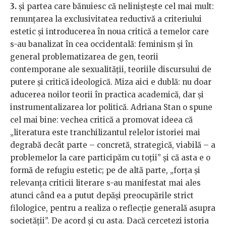
3.
și partea care bănuiesc că neliniștește cel mai mult:
renunțarea la exclusivitatea reductivă a criteriului
estetic și introducerea în noua critică a temelor care
s-au banalizat în cea occidentală: feminism și în
general problematizarea de gen, teorii
contemporane ale sexualității, teoriile discursului de
putere și critică ideologică. Miza aici e dublă: nu doar
aducerea noilor teorii în practica academică, dar și
instrumentalizarea lor politică. Adriana Stan o spune
cel mai bine: vechea critică a promovat ideea că
„literatura este tranchilizantul relelor istoriei mai
degrabă decât parte – concretă, strategică, viabilă – a
problemelor la care participăm cu toții” și că asta e o
formă de refugiu estetic; pe de altă parte, „forța și
relevanța criticii literare s-au manifestat mai ales
atunci când ea a putut depăși preocupările strict
filologice, pentru a realiza o reflecție generală asupra
societății”. De acord și cu asta. Dacă cercetezi istoria