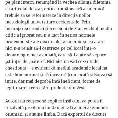
pe plan intern, renunțând la vechea alianță diletantă
cu articolul de ziar, critica românească academică
trebuie să se reformateze în direcția noilor
metodologii universitare occidentale. Prin
încurajarea cronicii și a eseului de ziar, vechiul mediu
critic a ignorat sau n-a luat în serios normele
profesioniste ale discursului academic și, ca atare,
nici n-a reușit să-l centreze pe cel local într-o
deontologie mai asumată, care să-l ajute să separe
„știința” de „părere”. Nici aici nu văd ce-ar fi de
chestionat – e evident că mediul academic local nu
este bine normat și că încearcă (cum arată și Borza) să
imite, dar mai degrabă încă ineficient, forme de
legitimare a cercetării preluate din Vest.
Autorii nu reușesc să explice însă cum va putea fi
rezolvată problema fundamentală a unei asemenea
orientări, și anume limba. Dacă exportul de discurs