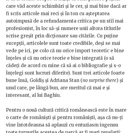
care văd aceste schimbări și le cer, și mai bine dacă ar
fi scris articole mai reci și în ton cu așteptarea
autoimpusă de a refundamenta critica pe un stil mai
profesionist, în loc să-și numere unii altora titlurile
scrise greșit prin dicționare sau citările. Cu puține
excepții, articolele sunt toate credibile, deși se mai
vede pe ici, pe colo că nu orice import teoretic e bine
înțeles și că nu orice teorie e bine integrată (o să
cădeți de acord cu mine că să ai o bibliografie și s-o
înțelegi sunt lucruri diferite). Sunt trei articole foarte
bune însă, Goldiș și Adriana Stan (
no surprise there
) și
unul care, pe lângă bun, are meritul că mai e și
interesant, al lui Baghiu.
Pentru o nouă cultură critică românească este în mare
o carte de româniști și pentru româniști, așa că nu-ți
vine întotdeauna să aplauzi cu entuziasm ingenuu
toate turnurile acestea de parcă ar fi mari revelații;