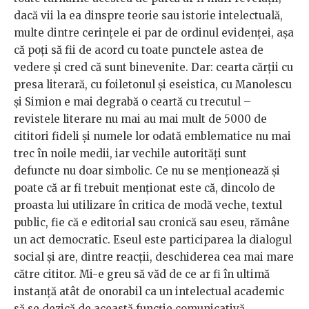
dacă vii la ea dinspre teorie sau istorie intelectuală,
multe dintre cerințele ei par de ordinul evidenței, așa
că poți să fii de acord cu toate punctele astea de
vedere și cred că sunt binevenite. Dar: cearta cărții cu
presa literară, cu foiletonul și eseistica, cu Manolescu
și Simion e mai degrabă o ceartă cu trecutul –
revistele literare nu mai au mai mult de 5000 de
cititori fideli și numele lor odată emblematice nu mai
trec în noile medii, iar vechile autorități sunt
defuncte nu doar simbolic. Ce nu se menționează și
poate că ar fi trebuit menționat este că, dincolo de
proasta lui utilizare în critica de modă veche, textul
public, fie că e editorial sau cronică sau eseu, rămâne
un act democratic. Eseul este participarea la dialogul
social și are, dintre reacții, deschiderea cea mai mare
către cititor. Mi-e greu să văd de ce ar fi în ultimă
instanță atât de onorabil ca un intelectual academic
să se dezică de această funcție comunicativă.