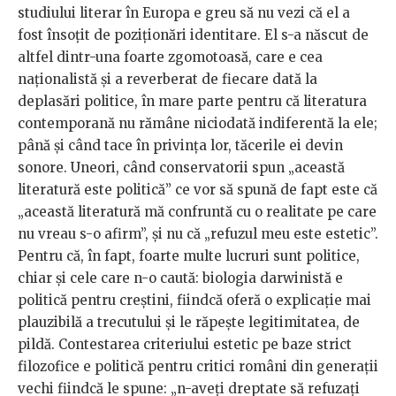
studiului literar în Europa e greu să nu vezi că el a
fost însoțit de poziționări identitare. El s-a născut de
altfel dintr-una foarte zgomotoasă, care e cea
naționalistă și a reverberat de fiecare dată la
deplasări politice, în mare parte pentru că literatura
contemporană nu rămâne niciodată indiferentă la ele;
până și când tace în privința lor, tăcerile ei devin
sonore. Uneori, când conservatorii spun „această
literatură este politică” ce vor să spună de fapt este că
„această literatură mă confruntă cu o realitate pe care
nu vreau s-o afirm”, și nu că „refuzul meu este estetic”.
Pentru că, în fapt, foarte multe lucruri sunt politice,
chiar și cele care n-o caută: biologia darwinistă e
politică pentru creștini, fiindcă oferă o explicație mai
plauzibilă a trecutului și le răpește legitimitatea, de
pildă. Contestarea criteriului estetic pe baze strict
filozofice e politică pentru critici români din generații
vechi fiindcă le spune: „n-aveți dreptate să refuzați