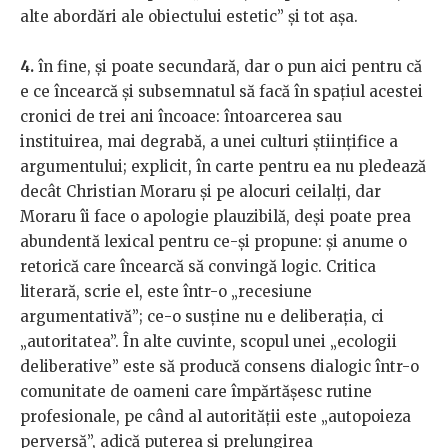
alte abordări ale obiectului estetic” și tot așa.
4.
în fine, și poate secundară, dar o pun aici pentru că
e ce încearcă și subsemnatul să facă în spațiul acestei
cronici de trei ani încoace: întoarcerea sau
instituirea, mai degrabă, a unei culturi științifice a
argumentului; explicit, în carte pentru ea nu pledează
decât Christian Moraru și pe alocuri ceilalți, dar
Moraru îi face o apologie plauzibilă, deși poate prea
abundentă lexical pentru ce-și propune: și anume o
retorică care încearcă să convingă logic. Critica
literară, scrie el, este într-o „recesiune
argumentativă”; ce-o susține nu e deliberația, ci
„autoritatea”. În alte cuvinte, scopul unei „ecologii
deliberative” este să producă consens dialogic într-o
comunitate de oameni care împărtășesc rutine
profesionale, pe când al autorității este „autopoieza
perversă”, adică puterea și prelungirea