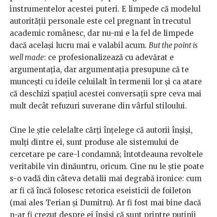
instrumentelor acestei puteri. E limpede că modelul
autorității personale este cel pregnant în trecutul
academic românesc, dar nu-mi e la fel de limpede
dacă același lucru mai e valabil acum.
But the point is
well made
: ce profesionalizează cu adevărat e
argumentația, dar argumentația presupune că te
muncești cu ideile celuilalt în termenii lor și ca atare
că deschizi spațiul acestei conversații spre ceva mai
mult decât refuzuri suverane din vârful stiloului.
Cine le știe celelalte cărți înțelege că autorii înșiși,
mulți dintre ei, sunt produse ale sistemului de
cercetare pe care-l condamnă; întotdeauna revoltele
veritabile vin dinăuntru, oricum. Cine nu le știe poate
s-o vadă din câteva detalii mai degrabă ironice: cum
ar fi că încă folosesc retorica eseisticii de foileton
(mai ales Terian și Dumitru). Ar fi fost mai bine dacă
n-ar fi crezut despre ei înșiși că sunt printre puținii