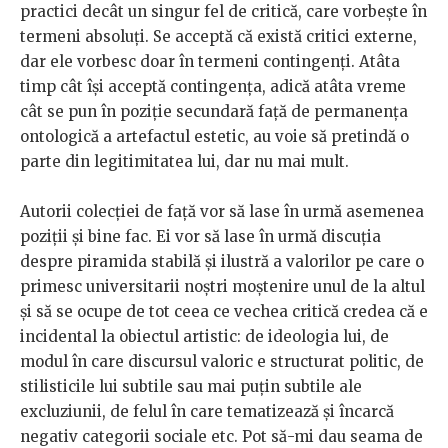
practici decât un singur fel de critică, care vorbește în
termeni absoluți. Se acceptă că există critici externe,
dar ele vorbesc doar în termeni contingenți. Atâta
timp cât își acceptă contingența, adică atâta vreme
cât se pun în poziție secundară față de permanența
ontologică a artefactul estetic, au voie să pretindă o
parte din legitimitatea lui, dar nu mai mult.
Autorii colecției de față vor să lase în urmă asemenea
poziții și bine fac. Ei vor să lase în urmă discuția
despre piramida stabilă și ilustră a valorilor pe care o
primesc universitarii noștri moștenire unul de la altul
și să se ocupe de tot ceea ce vechea critică credea că e
incidental la obiectul artistic: de ideologia lui, de
modul în care discursul valoric e structurat politic, de
stilisticile lui subtile sau mai puțin subtile ale
excluziunii, de felul în care tematizează și încarcă
negativ categorii sociale etc. Pot să-mi dau seama de