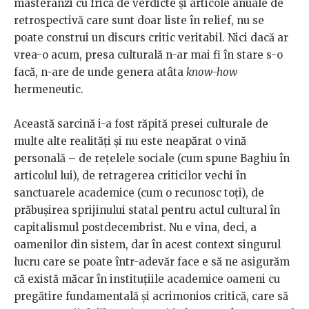
masteranzi cu frică de verdicte și articole anuale de
retrospectivă care sunt doar liste în relief, nu se
poate construi un discurs critic veritabil. Nici dacă ar
vrea-o acum, presa culturală n-ar mai fi în stare s-o
facă, n-are de unde genera atâta
know-how
hermeneutic.
Această sarcină i-a fost răpită presei culturale de
multe alte realități și nu este neapărat o vină
personală – de rețelele sociale (cum spune Baghiu în
articolul lui), de retragerea criticilor vechi în
sanctuarele academice (cum o recunosc toți), de
prăbușirea sprijinului statal pentru actul cultural în
capitalismul postdecembrist. Nu e vina, deci, a
oamenilor din sistem, dar în acest context singurul
lucru care se poate într-adevăr face e să ne asigurăm
că există măcar în instituțiile academice oameni cu
pregătire fundamentală și acrimonios critică, care să