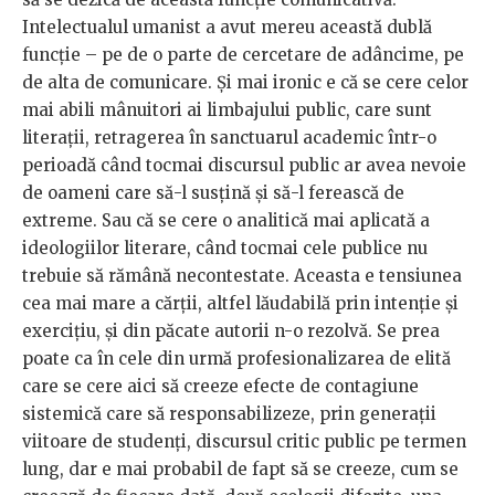
Intelectualul umanist a avut mereu această dublă
funcție – pe de o parte de cercetare de adâncime, pe
de alta de comunicare. Și mai ironic e că se cere celor
mai abili mânuitori ai limbajului public, care sunt
literații, retragerea în sanctuarul academic într-o
perioadă când tocmai discursul public ar avea nevoie
de oameni care să-l susțină și să-l ferească de
extreme. Sau că se cere o analitică mai aplicată a
ideologiilor literare, când tocmai cele publice nu
trebuie să rămână necontestate. Aceasta e tensiunea
cea mai mare a cărții, altfel lăudabilă prin intenție și
exercițiu, și din păcate autorii n-o rezolvă. Se prea
poate ca în cele din urmă profesionalizarea de elită
care se cere aici să creeze efecte de contagiune
sistemică care să responsabilizeze, prin generații
viitoare de studenți, discursul critic public pe termen
lung, dar e mai probabil de fapt să se creeze, cum se