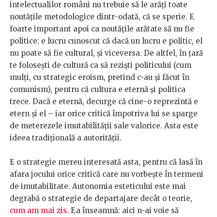
intelectualilor români nu trebuie să le arăți toate
noutățile metodologice dintr-odată, că se sperie. E
foarte important apoi ca noutățile arătate să nu fie
politice: e lucru cunoscut că dacă un lucru e politic, el
nu poate să fie cultural, și viceversa. De altfel, în țară
te folosești de cultură ca să reziști politicului (cum
mulți, cu strategic eroism, pretind c-au și făcut în
comunism), pentru că cultura e eternă și politica
trece. Dacă e eternă, decurge că cine-o reprezintă e
etern și el – iar orice critică împotriva lui se sparge
de meterezele imutabilității sale valorice. Asta este
ideea tradițională a autorității.
E o strategie mereu interesată asta, pentru că lasă în
afara jocului orice critică care nu vorbește în termeni
de imutabilitate. Autonomia esteticului este mai
degrabă o strategie de departajare decât o teorie,
cum am mai zis
. Ea înseamnă: aici n-ai voie să