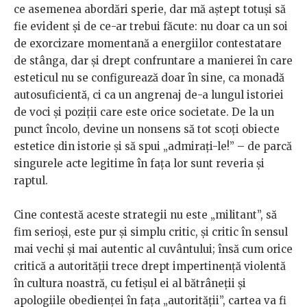
ce asemenea abordări sperie, dar mă aștept totuși să
fie evident și de ce-ar trebui făcute: nu doar ca un soi
de exorcizare momentană a energiilor contestatare
de stânga, dar și drept confruntare a manierei în care
esteticul nu se configurează doar în sine, ca monadă
autosuficientă, ci ca un angrenaj de-a lungul istoriei
de voci și poziții care este orice societate. De la un
punct încolo, devine un nonsens să tot scoți obiecte
estetice din istorie și să spui „admirați-le!” – de parcă
singurele acte legitime în fața lor sunt reveria și
raptul.
Cine contestă aceste strategii nu este „militant”, să
fim serioși, este pur și simplu critic, și critic în sensul
mai vechi și mai autentic al cuvântului; însă cum orice
critică a autorității trece drept impertinență violentă
în cultura noastră, cu fetișul ei al bătrâneții și
apologiile obedienței în fața „autorității”, cartea va fi