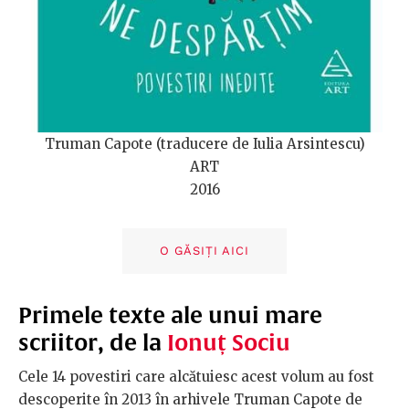
Truman Capote (traducere de Iulia Arsintescu)
ART
2016
O GĂSIȚI AICI
Primele texte ale unui mare
scriitor, de la
Ionuț Sociu
Cele 14 povestiri care alcătuiesc acest volum au fost
descoperite în 2013 în arhivele Truman Capote de