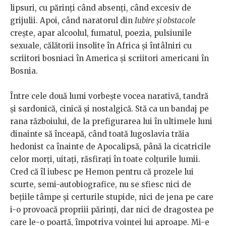
lipsuri, cu părinți când absenți, când excesiv de
grijulii. Apoi, când naratorul din
Iubire și obstacole
crește, apar alcoolul, fumatul, poezia, pulsiunile
sexuale, călătorii insolite în Africa și întâlniri cu
scriitori bosniaci în America și scriitori americani în
Bosnia.
Între cele două lumi vorbește vocea narativă, tandră
și sardonică, cinică și nostalgică. Stă ca un bandaj pe
rana războiului, de la prefigurarea lui în ultimele luni
dinainte să înceapă, când toată Iugoslavia trăia
hedonist ca înainte de Apocalipsă, până la cicatricile
celor morți, uitați, răsfirați în toate colțurile lumii.
Cred că îl iubesc pe Hemon pentru că prozele lui
scurte, semi-autobiografice, nu se sfiesc nici de
bețiile tâmpe și certurile stupide, nici de jena pe care
i-o provoacă propriii părinți, dar nici de dragostea pe
care le-o poartă, împotriva voinței lui aproape. Mi-e