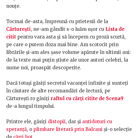
nouțe.
Tocmai de-asta, împreună cu prietenii de la
Cărturești
, ne-am gândit s-o luăm ușor cu
Lista de
citit
pentru vara asta și să începem cu proză scurtă,
pe care o putem doza mai bine. Am scotocit prin
librările și-am ales șase volume apărute în ultimii ani:
de la texte mai puțin știute ale unor autori celebri, la
nume noi, proaspăt descoperite.
Dacă totuși găsiți secretul vacanței infinite și sunteți
în căutare de alte recomandări de lectură, pe
Cărturești.ro găsiți
raftul cu cărți citite de Scena9
de-a lungul timpului.
Printre ele, găsiți
distopii
, dar și
antidoturi cu
speranță
, o
plimbare literară prin Balcani
și-o selecție
de
cărți hot
.