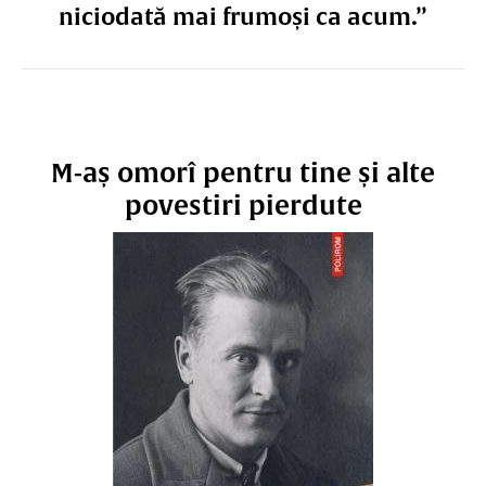
niciodată mai frumoși ca acum.”
M-aș omorî pentru tine și alte
povestiri pierdute