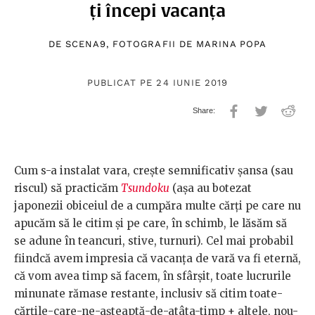
ți începi vacanța
DE
SCENA9
, FOTOGRAFII DE
MARINA POPA
PUBLICAT PE 24 IUNIE 2019
Cum s-a instalat vara, crește semnificativ șansa (sau
riscul) să practicăm
Tsundoku
(așa au botezat
japonezii obiceiul de a cumpăra multe cărți pe care nu
apucăm să le citim și pe care, în schimb, le lăsăm să
se adune în teancuri, stive, turnuri). Cel mai probabil
fiindcă avem impresia că vacanța de vară va fi eternă,
că vom avea timp să facem, în sfârșit, toate lucrurile
minunate rămase restante, inclusiv să citim toate-
cărțile-care-ne-așteaptă-de-atâta-timp + altele, nou-