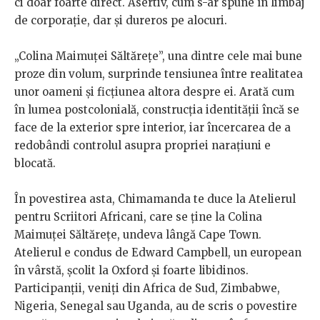
ci doar foarte direct. Asertiv, cum s-ar spune în limbaj
de corporație, dar și dureros pe alocuri.
„Colina Maimuței Săltărețe”, una dintre cele mai bune
proze din volum, surprinde tensiunea între realitatea
unor oameni și ficțiunea altora despre ei. Arată cum
în lumea postcolonială, construcția identității încă se
face de la exterior spre interior, iar încercarea de a
redobândi controlul asupra propriei narațiuni e
blocată.
În povestirea asta, Chimamanda te duce la Atelierul
pentru Scriitori Africani, care se ține la Colina
Maimuței Săltărețe, undeva lângă Cape Town.
Atelierul e condus de Edward Campbell, un european
în vârstă, școlit la Oxford și foarte libidinos.
Participanții, veniți din Africa de Sud, Zimbabwe,
Nigeria, Senegal sau Uganda, au de scris o povestire