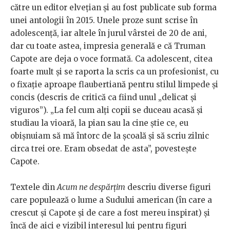
către un editor elvețian și au fost publicate sub forma
unei antologii în 2015. Unele proze sunt scrise în
adolescență, iar altele în jurul vârstei de 20 de ani,
dar cu toate astea, impresia generală e că Truman
Capote are deja o voce formată. Ca adolescent, citea
foarte mult și se raporta la scris ca un profesionist, cu
o fixație aproape flaubertiană pentru stilul limpede și
concis (descris de critică ca fiind unul „delicat și
viguros”). „La fel cum alți copii se duceau acasă și
studiau la vioară, la pian sau la cine știe ce, eu
obișnuiam să mă întorc de la școală și să scriu zilnic
circa trei ore. Eram obsedat de asta”, povestește
Capote.
Textele din
Acum ne despărțim
descriu diverse figuri
care populează o lume a Sudului american (în care a
crescut și Capote și de care a fost mereu inspirat) și
încă de aici e vizibil interesul lui pentru figuri