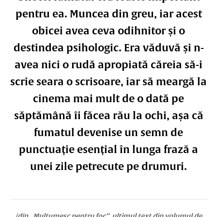
pentru ea. Muncea din greu, iar acest
obicei avea ceva odihnitor și o
destindea psihologic. Era văduvă și n-
avea nici o rudă apropiată căreia să-i
scrie seara o scrisoare, iar să meargă la
cinema mai mult de o dată pe
săptămână îi făcea rău la ochi, așa că
fumatul devenise un semn de
punctuație esențial în lunga frază a
unei zile petrecute pe drumuri.
(din „Mulțumesc pentru foc”, ultimul text din volumul de