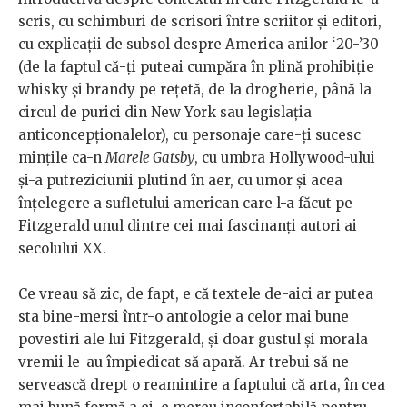
scris, cu schimburi de scrisori între scriitor și editori,
cu explicații de subsol despre America anilor ‘20-’30
(de la faptul că-ți puteai cumpăra în plină prohibiție
whisky și brandy pe rețetă, de la drogherie, până la
circul de purici din New York sau legislația
anticoncepționalelor), cu personaje care-ți sucesc
mințile ca-n
Marele Gatsby
, cu umbra Hollywood-ului
și-a putreziciunii plutind în aer, cu umor și acea
înțelegere a sufletului american care l-a făcut pe
Fitzgerald unul dintre cei mai fascinanți autori ai
secolului XX.
Ce vreau să zic, de fapt, e că textele de-aici ar putea
sta bine-mersi într-o antologie a celor mai bune
povestiri ale lui Fitzgerald, și doar gustul și morala
vremii le-au împiedicat să apară. Ar trebui să ne
servească drept o reamintire a faptului că arta, în cea