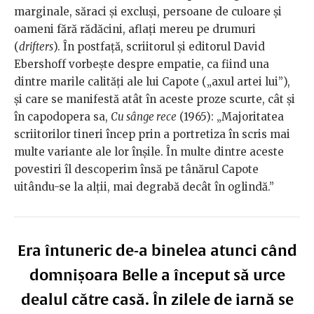
marginale, săraci și excluși, persoane de culoare și
oameni fără rădăcini, aflați mereu pe drumuri
(
drifters
). În postfață, scriitorul și editorul David
Ebershoff vorbește despre empatie, ca fiind una
dintre marile calități ale lui Capote („axul artei lui”),
și care se manifestă atât în aceste proze scurte, cât și
în capodopera sa,
Cu sânge rece
(1965): „Majoritatea
scriitorilor tineri încep prin a portretiza în scris mai
multe variante ale lor înșile. În multe dintre aceste
povestiri îl descoperim însă pe tânărul Capote
uitându-se la alții, mai degrabă decât în oglindă.”
Era întuneric de-a binelea atunci când
domnișoara Belle a început să urce
dealul către casă. În zilele de iarnă se