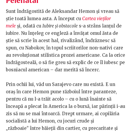
Pelehatăi
Sunt îndrăgostită de Aleksandar Hemon și vreau să
știe toată lumea asta. A început cu
Cartea vieților
mele
și, odată cu
Iubire și obstacole
s-a strâns lanțul de
iubire. Nu înțeleg ce engleză a învățat omul ăsta de
știe să scrie în acest hal, rivalizând, îndrăznesc să
spun, cu Nabokov, în topul scriitorilor non-nativi care
au revoluționat stilistica prozei americane. Ca la orice
îndrăgosteală, o să fie greu să explic de ce îl iubesc pe
bosniacul american – dar merită să încerc.
Prin ochii lui, văd un Sarajevo care nu există. E un
oraș în care Hemon pune războiul între paranteze,
pentru că nu l-a trăit acolo – cu o lună înainte să
înceapă a plecat în America la o bursă, iar părinții i-au
zis să nu se mai întoarcă. Drept urmare, ai copilăria
socialistă a lui Hemon, cu jocuri crude și
„războaie” între băieții din cartier, cu precaritate și