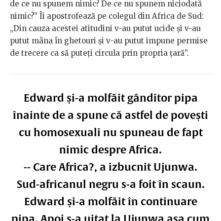
de ce nu spunem nimic? De ce nu spunem niciodată
nimic?” Îi apostrofează pe colegul din Africa de Sud:
„Din cauza acestei atitudini v-au putut ucide și v-au
putut mâna în ghetouri și v-au putut impune permise
de trecere ca să puteți circula prin propria țară”.
Edward și-a molfăit gânditor pipa
înainte de a spune că astfel de povești
cu homosexuali nu spuneau de fapt
nimic despre Africa.
-- Care Africa?, a izbucnit Ujunwa.
Sud-africanul negru s-a foit în scaun.
Edward și-a molfăit în continuare
pipa. Apoi s-a uitat la Ujunwa așa cum