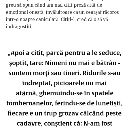
greu să spun când am mai citit proză atât de
emoțional onestă, învăluitoare ca un cearșaf răcoros
într-o noapte caniculară. Citiți-l, cred că o să vă
îndrăgostiți.
„Apoi a citit, parcă pentru a le seduce,
șoptit, tare: Nimeni nu mai e bătrân -
suntem morți sau tineri. Ridurile s-au
îndreptat, picioarele nu mai
atârnă, ghemuindu-se în spatele
tomberoanelor, ferindu-se de lunetiști,
fiecare e un trup grozav călcând peste
cadavre, conștient că: N-am fost