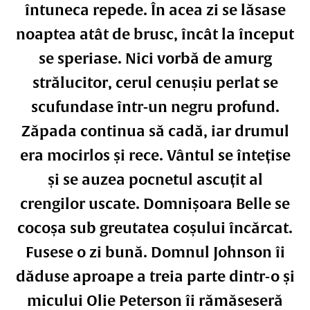
întuneca repede. În acea zi se lăsase
noaptea atât de brusc, încât la început
se speriase. Nici vorbă de amurg
strălucitor, cerul cenușiu perlat se
scufundase într-un negru profund.
Zăpada continua să cadă, iar drumul
era mocirlos și rece. Vântul se întețise
și se auzea pocnetul ascuțit al
crengilor uscate. Domnișoara Belle se
cocoșa sub greutatea coșului încărcat.
Fusese o zi bună. Domnul Johnson îi
dăduse aproape a treia parte dintr-o și
micului Olie Peterson îi rămăseseră