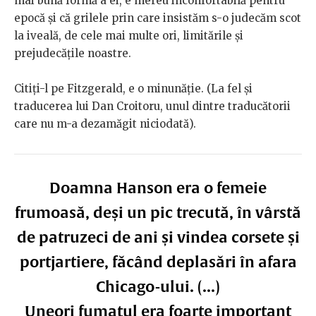
mai bună formă a ei, e mereu inconfortabilă pentru
epocă și că grilele prin care insistăm s-o judecăm scot
la iveală, de cele mai multe ori, limitările și
prejudecățile noastre.
Citiți-l pe Fitzgerald, e o minunăție. (La fel și
traducerea lui Dan Croitoru, unul dintre traducătorii
care nu m-a dezamăgit niciodată).
Doamna Hanson era o femeie
frumoasă, deși un pic trecută, în vârstă
de patruzeci de ani și vindea corsete și
portjartiere, făcând deplasări în afara
Chicago-ului. (...)
Uneori fumatul era foarte important