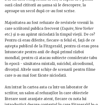
oară când cititorii au șansa să le descopere, la
aproape un secol după ce-au fost scrise.
Majoritatea au fost refuzate de revistele vremii în
care scriitorul publica frecvent (
Esquire, New Yorker
etc.) și n-au apărut niciodată în timpul vieții. De ce?
Pentru că erau diferite, fiecare-n felul ei, față de ce
aștepta publicul de la Fitzgerald, pentru că erau prea
întunecate pentru anii de după primul război
mondial, pentru că atacau subiecte considerate tabu
în epocă - sănătatea mintală, suicidul, alcoolismul,
divorțul. Altele sunt schițe de scenarii pentru filme
care n-au mai fost făcute niciodată.
Am intrat în cartea asta ca într-un laborator de
scriitor, un salon al refuzaților în care obiectele
literare sunt aranjate atent, fiecare cu nota lui
introductivă despre contextul în care Fitzgerald le-a