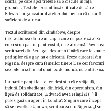
scurtă, pe care apoi trebuie să o discute în fața
grupului. Textele lor sunt însă criticate de către
Edward, organizatorul atelierului, pentru că nu ar fi
suficient de africane.
Textul scriitoarei din Zimbabwe, despre
interacțiunea dintre un cuplu care nu poate să aibă
copii și un pastor penticostal, nu e africană. Povestea
scriitoarei din Senegal, despre o tânără care le spune
părinților că e gay, nu e africană. Proza autoarei din
Nigeria, despre cum femeilor tinere li se cer favoruri
sexuale în schimbul unui loc de muncă, nu e africană.
Iar participanții la atelier, deși știu că e vrăjeală,
îndură. Din obediență, din frică, din oportunism, din
lipsă de solidaritate, „Edward avea relații și (...) îi
putea găsi un agent în Londra”. Singura care începe
să se revolte e Ujunwa, scriitoarea din Nigeria. „Dar