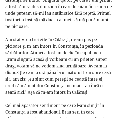
distanță de mine.” Singurul ajutor pe care l-am primit
a fost că m-a dus din zona în care locuiam într-una de
unde puteam să-mi iau antibiotice fără rețetă. Primul
instinct a fost să mă duc la ai mei, să mă pună mami
pe picioare.
Am stat vreo trei zile în Călărași, m-am pus pe
picioare și m-am întors în Constanța, în perioada
sărbătorilor. Atunci a fost un declic în capul meu.
Eram singură acasă și vorbeam cu un prieten super
drag, voiam să ne vedem ziua următoare. Aveam la
dispoziție cam o oră până la următorul tren spre casă
și i-am zis: „eu simt cum pereții se ceartă între ei,
cred că mă mut din Constanța, nu mai stau încă o
seară aici.” Așa că m-am întors în Călărași.
Cel mai apăsător sentiment pe care l-am simțit în
Constanța a fost abandonul. Erau seri în care