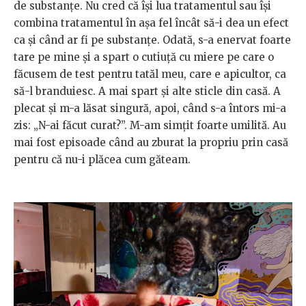
de substanțe. Nu cred că își lua tratamentul sau își
combina tratamentul în așa fel încât să-i dea un efect
ca și când ar fi pe substanțe. Odată, s-a enervat foarte
tare pe mine și a spart o cutiuță cu miere pe care o
făcusem de test pentru tatăl meu, care e apicultor, ca
să-l branduiesc. A mai spart și alte sticle din casă. A
plecat și m-a lăsat singură, apoi, când s-a întors mi-a
zis: „N-ai făcut curat?”. M-am simțit foarte umilită. Au
mai fost episoade când au zburat la propriu prin casă
pentru că nu-i plăcea cum găteam.