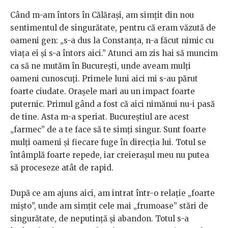
Când m-am întors în Călărași, am simțit din nou
sentimentul de singurătate, pentru că eram văzută de
oameni gen: „s-a dus la Constanța, n-a făcut nimic cu
viața ei și s-a întors aici.” Atunci am zis hai să muncim
ca să ne mutăm în București, unde aveam mulți
oameni cunoscuți. Primele luni aici mi s-au părut
foarte ciudate. Orașele mari au un impact foarte
puternic. Primul gând a fost că aici nimănui nu-i pasă
de tine. Asta m-a speriat. Bucureștiul are acest
„farmec” de a te face să te simți singur. Sunt foarte
mulți oameni și fiecare fuge în direcția lui. Totul se
întâmplă foarte repede, iar creierașul meu nu putea
să proceseze atât de rapid.
După ce am ajuns aici, am intrat într-o relație „foarte
mișto”, unde am simțit cele mai „frumoase” stări de
singurătate, de neputință și abandon. Totul s-a