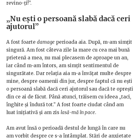
revino-ți!”.
„Nu ești o persoană slabă dacă ceri
ajutorul”
A fost foarte
damage
perioada aia. După, m-am simțit
singură. Am fost câteva zile la mare cu cea mai bună
prietenă a mea, nu mai plecasem de aproape un an,
iar când m-am întors, am simțit sentimentul de
singurătate. Dar relația aia m-a învățat multe despre
mine, despre oamenii din jur, despre faptul că nu ești
o persoană slabă dacă ceri ajutorul sau dacă te oprești
din ce ai de făcut. Până atunci, trăisem cu ideea „taci,
înghite și îndură tot.” A fost foarte ciudat când am
luat inițiativă și am zis
lasă-mă în pace
.
Am avut însă o perioadă destul de lungă în care nu
am vorbit despre ce s-a întâmplat. Stări de anxietate