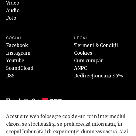
Video
Audio
Foto
SOCIAL
LEGAL
Facebook
Termeni & Condiții
Instagram
Cookies
Youtube
Cum cumpăr
SoundCloud
ANPC
RSS
Redirecționează 3,5%
Acest site web folosește cookie-uri prin intermediul
© 2026 BRD Groupe Société Générale, toate drepturile rezervate.
cărora se stochează și se prelucrează informații, în
Scena 9 este un proiect sustinut de
BRD GROUPE SOCIÉTÉ
scopul îmbunătățirii experienței dumneavoastră. Mai