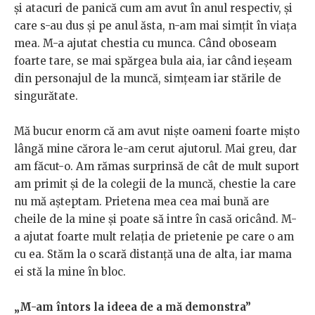
și atacuri de panică cum am avut în anul respectiv, și
care s-au dus și pe anul ăsta, n-am mai simțit în viața
mea. M-a ajutat chestia cu munca. Când oboseam
foarte tare, se mai spărgea bula aia, iar când ieșeam
din personajul de la muncă, simțeam iar stările de
singurătate.
Mă bucur enorm că am avut niște oameni foarte mișto
lângă mine cărora le-am cerut ajutorul. Mai greu, dar
am făcut-o. Am rămas surprinsă de cât de mult suport
am primit și de la colegii de la muncă, chestie la care
nu mă așteptam. Prietena mea cea mai bună are
cheile de la mine și poate să intre în casă oricând. M-
a ajutat foarte mult relația de prietenie pe care o am
cu ea. Stăm la o scară distanță una de alta, iar mama
ei stă la mine în bloc.
„M-am întors la ideea de a mă demonstra”