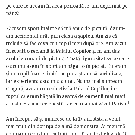
pe care le aveam în acea perioadă le-am exprimat pe
pânză.
Făcusem sport înainte să mă apuc de pictură, dar m-
am accidentat urât prin clasa a șaptea. Am zis că
trebuie să fac ceva cu timpul meu după ore. Am văzut
în școală o reclamă la Palatul Copiilor și m-am dus
acolo la cursuri de pictură. Toată rigurozitatea pe care
o acumulasem în sport am băgat-o în pictat. Eu eram
și un copil foarte timid, nu prea știam să socializez,
iar experiența asta m-a ajutat. Nu mă mai simțeam
singură, aveam un colectiv la Palatul Copiilor, iar
faptul că eram băgată în seamă de oamenii mai mari
a fost ceva uau: ce chestii fac eu n-a mai văzut Parisul!
Am început să și muncesc de la 17 ani. Asta a venit
mai mult din dorința de a mă demonstra. Ai meu mă
comparau constant cu frații mei. Ei au fost elevi de 10,