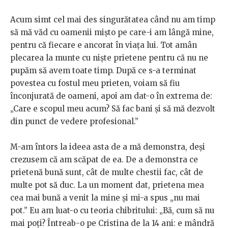
Acum simt cel mai des singurătatea când nu am timp
să mă văd cu oamenii mișto pe care-i am lângă mine,
pentru că fiecare e ancorat în viața lui. Tot amân
plecarea la munte cu niște prietene pentru că nu ne
pupăm să avem toate timp. După ce s-a terminat
povestea cu fostul meu prieten, voiam să fiu
înconjurată de oameni, apoi am dat-o în extrema de:
„Care e scopul meu acum? Să fac bani și să mă dezvolt
din punct de vedere profesional.”
M-am întors la ideea asta de a mă demonstra, deși
crezusem că am scăpat de ea. De a demonstra ce
prietenă bună sunt, cât de multe chestii fac, cât de
multe pot să duc. La un moment dat, prietena mea
cea mai bună a venit la mine și mi-a spus „nu mai
pot.” Eu am luat-o cu teoria chibritului: „Bă, cum să nu
mai poți? Întreab-o pe Cristina de la 14 ani: e mândră