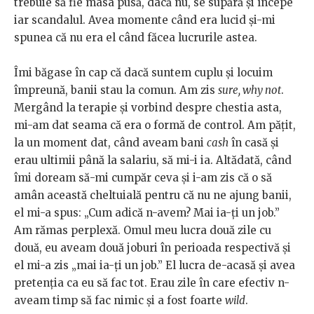
trebuie să fie masa pusă, dacă nu, se supără și începe
iar scandalul. Avea momente când era lucid și-mi
spunea că nu era el când făcea lucrurile astea.
Îmi băgase în cap că dacă suntem cuplu și locuim
împreună, banii stau la comun. Am zis
sure, why not
.
Mergând la terapie și vorbind despre chestia asta,
mi-am dat seama că era o formă de control. Am pățit,
la un moment dat, când aveam bani
cash
în casă și
erau ultimii până la salariu, să mi-i ia. Altădată, când
îmi doream să-mi cumpăr ceva și i-am zis că o să
amân această cheltuială pentru că nu ne ajung banii,
el mi-a spus: „Cum adică n-avem? Mai ia-ți un job.”
Am rămas perplexă. Omul meu lucra două zile cu
două, eu aveam două joburi în perioada respectivă și
el mi-a zis „mai ia-ți un job.” El lucra de-acasă și avea
pretenția ca eu să fac tot. Erau zile în care efectiv n-
aveam timp să fac nimic și a fost foarte
wild
.