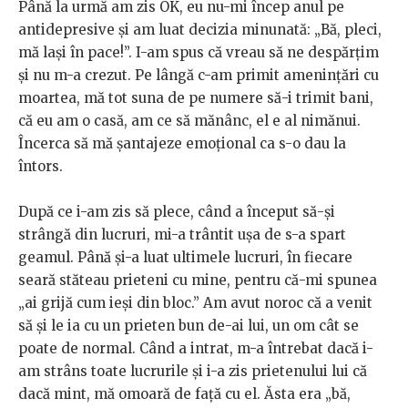
Până la urmă am zis OK, eu nu-mi încep anul pe
antidepresive și am luat decizia minunată: „Bă, pleci,
mă lași în pace!”. I-am spus că vreau să ne despărțim
și nu m-a crezut. Pe lângă c-am primit amenințări cu
moartea, mă tot suna de pe numere să-i trimit bani,
că eu am o casă, am ce să mănânc, el e al nimănui.
Încerca să mă șantajeze emoțional ca s-o dau la
întors.
După ce i-am zis să plece, când a început să-și
strângă din lucruri, mi-a trântit ușa de s-a spart
geamul. Până și-a luat ultimele lucruri, în fiecare
seară stăteau prieteni cu mine, pentru că-mi spunea
„ai grijă cum ieși din bloc.” Am avut noroc că a venit
să și le ia cu un prieten bun de-ai lui, un om cât se
poate de normal. Când a intrat, m-a întrebat dacă i-
am strâns toate lucrurile și i-a zis prietenului lui că
dacă mint, mă omoară de față cu el. Ăsta era „bă,