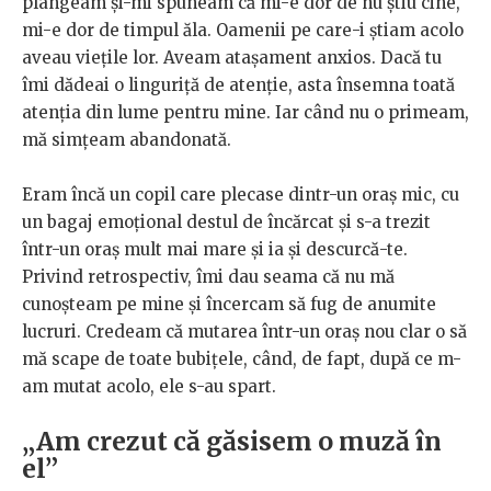
plângeam și-mi spuneam că mi-e dor de nu știu cine,
mi-e dor de timpul ăla. Oamenii pe care-i știam acolo
aveau viețile lor. Aveam atașament anxios. Dacă tu
îmi dădeai o linguriță de atenție, asta însemna toată
atenția din lume pentru mine. Iar când nu o primeam,
mă simțeam abandonată.
Eram încă un copil care plecase dintr-un oraș mic, cu
un bagaj emoțional destul de încărcat și s-a trezit
într-un oraș mult mai mare și ia și descurcă-te.
Privind retrospectiv, îmi dau seama că nu mă
cunoșteam pe mine și încercam să fug de anumite
lucruri. Credeam că mutarea într-un oraș nou clar o să
mă scape de toate bubițele, când, de fapt, după ce m-
am mutat acolo, ele s-au spart.
„Am crezut că găsisem o muză în
el”