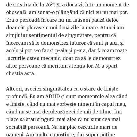
de Cristina de la 26?”. Și a doua zi, într-un moment de
oboseală, am sunat-o plângând că nici eu nu mai pot.
Era o perioadă în care nu-mi luasem pauză deloc,
doar cât plecasem noi două zile la mare. Atunci am
simțit iar sentimentul de singurătate, pentru că
încercam să le demonstrez tuturor că sunt și aici, și
acolo și pot s-o fac și p-aia și p-aia, dar făceam toate
lucrurile astea mecanic, doar ca să le demonstrez
altor persoane că meritam atenția lor. M-a spart
chestia asta.
Alteori, asociez singurătatea cu o stare de liniște
profundă. Eu am ADHD și sunt momentele alea când
e liniște, când nu mai vorbește nimeni în capul meu,
când nu se mai derulează zeci de mii de filme. Îmi
place să stau singură, mai ales că nu sunt cea mai
sociabilă persoană. Nu-mi plac cercurile mari de
oameni. Am multe cunoștințe, dar super puține