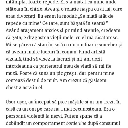
întâmplat foarte repede. El s-a mutat cu mine unde
stăteam în chirie. Avea și o relație nașpa cu ai lui, care
erau divorțați. Eu eram la modul: „Se mută atât de
repede cu mine? Ce tare, sunt băgată în seamă.”
Având atașament anxios și primind atenție, credeam
că gata, e dragostea vieții mele, cu el mă căsătoresc.
Mi se părea că stau în casă cu un om foarte șmecher și
că aveam multe lucruri în comun. Fiind artistă
vizuală, tind să visez la lucruri și mi-am dorit
întotdeauna ca partenerul meu de viață să-mi fie
muză. Poate că sună un pic greșit, dar pentru mine
contează destul de mult. Am crezut că găsisem
chestia asta în el.
Ușor-ușor, au început să pice măștile și m-am trezit în
casă cu un om pe care nu-l mai recunoșteam. Era o
persoană violentă la nervi. Putem spune că a
dobândit un comportament
borderline
după consumul