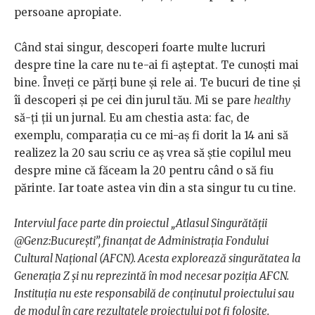
persoane apropiate.
Când stai singur, descoperi foarte multe lucruri
despre tine la care nu te-ai fi așteptat. Te cunoști mai
bine. Înveți ce părți bune și rele ai. Te bucuri de tine și
îi descoperi și pe cei din jurul tău. Mi se pare
healthy
să-ți ții un jurnal. Eu am chestia asta: fac, de
exemplu, comparația cu ce mi-aș fi dorit la 14 ani să
realizez la 20 sau scriu ce aș vrea să știe copilul meu
despre mine că făceam la 20 pentru când o să fiu
părinte. Iar toate astea vin din a sta singur tu cu tine.
Interviul face parte din proiectul „Atlasul Singurătății
@Genz:Bucureşti”, finanțat de Administrația Fondului
Cultural Național (AFCN). Acesta explorează singurătatea la
Generația Z şi nu reprezintă în mod necesar poziția AFCN.
Instituția nu este responsabilă de conținutul proiectului sau
de modul în care rezultatele proiectului pot fi folosite.