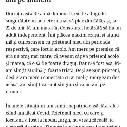
Dorința asta de a mă demonstra și de a fugi de
singurătate m-au determinat să plec din Călărași, la
21 de ani. M-am mutat în Constanța, hotărâtă să fiu un
adult independent. Îmi plăcea maxim orașul și atunci
mă și cunoscusem cu prietenul meu din perioada
respectivă, care locuia acolo. Am mers pe premisa că
era un oraș mai mare, că aveam câțiva prieteni acolo
și marea, că o să fie foarte drăguț. Dar n-a fost așa. M-
am simțit străină și foarte tristă. Deși aveam prieteni,
deși eram mereu conectată cu ai mei și mergeam des
acasă, am simțit că sunt singură și că nu am pe
nimeni.
În unele situații m-am simțit neputincioasă. Mai ales
când am făcut Covid. Prietenul meu, cu care și
locuiam, a fost la modul „urgh, nu vreau răceală, ia