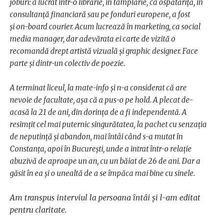
joburi: a lucrat într-o librărie, în tâmplărie, ca ospătăriță, în
consultanță financiară sau pe fonduri europene, a fost
și on-board courier. Acum lucrează în marketing, ca social
media manager, dar adevărata ei carte de vizită o
recomandă drept artistă vizuală și graphic designer. Face
parte și dintr-un colectiv de poezie.
A terminat liceul, la mate-info și n-a considerat că are
nevoie de facultate, așa că a pus-o pe hold. A plecat de-
acasă la 21 de ani, din dorința de a fi independentă. A
resimțit cel mai puternic singurătatea, la pachet cu senzația
de neputință și abandon, mai întâi când s-a mutat în
Constanța, apoi în București, unde a intrat într-o relație
abuzivă de aproape un an, cu un băiat de 26 de ani. Dar a
găsit în ea și o unealtă de a se împăca mai bine cu sinele.
Am transpus interviul la persoana întâi și l-am editat
pentru claritate.