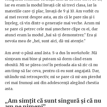
iar eu eram la modul învață cât să treci clasa, iar la
materiile care-ți plac, învață de 9 și 10. Am vorbit cu
ai mei recent despre asta, au zis că le pare rău și-i
înțeleg, că vin dintr-o generație mai veche. Acum mi
se pare că petrec cele mai șmechere clipe cu ei, dar
atunci eram la modul „hai să-ți demonstrez.” Era și
nevoia mea de „hei, sunt aici, dă-mi atenție.”
Am avut-o până anul ăsta. S-a dus în
workaholie
. Mă
simțeam mai bine și puteam să dorm când eram
obosită. Mi se părea
cool
în perioada aia să zic că nu
am timp să fac ceva, pentru că eu sunt angajată. Dar,
uitându-mă retrospectiv, mi se pare că mi-am pierdut
cei mai frumoși ani din adolescență alegând chestia
asta.
„Am simțit că sunt singură și că nu
am pe nimeni”