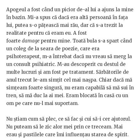
Apogeul a fost când un picior de-al lui a ajuns la mine
în bazin. Mi-a spus că dacă era altă persoană în fața
lui, putea s-o pățească mai rău, dar că s-a trezit la
realitate pentru că eram eu. A fost
foarte
damage
pentru mine. Toată bula s-a spart când
un coleg de la seara de poezie, care era
psihoterapeut, m-a întrebat dacă nu vreau să merg la
un consult psihiatric. M-au descoperit cu destul de
multe lucruri și am fost pe tratament. Sărbătorile de
anul trecut le-am simțit cel mai nașpa. Chiar dacă mă
simțeam foarte singură, nu eram capabilă să mă sui în
tren, să mă duc la ai mei. Eram blocată în casă cu un
om pe care nu-l mai suportam.
Nu știam cum să plec, ce să fac și cui să-i cer ajutorul.
Nu puteam să le zic alor mei prin ce treceam. Mai
erau și pastilele care îmi influențau starea de spirit.