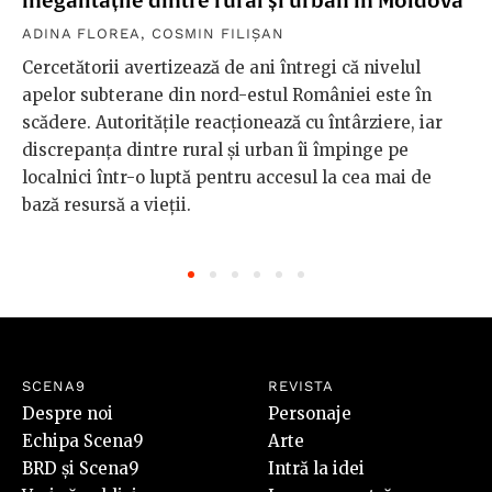
inegalitățile dintre rural și urban în Moldova
ADINA FLOREA
,
COSMIN FILIȘAN
Cercetătorii avertizează de ani întregi că nivelul
apelor subterane din nord-estul României este în
scădere. Autoritățile reacționează cu întârziere, iar
discrepanța dintre rural și urban îi împinge pe
localnici într-o luptă pentru accesul la cea mai de
bază resursă a vieții.
SCENA9
REVISTA
Despre noi
Personaje
Echipa Scena9
Arte
BRD și Scena9
Intră la idei