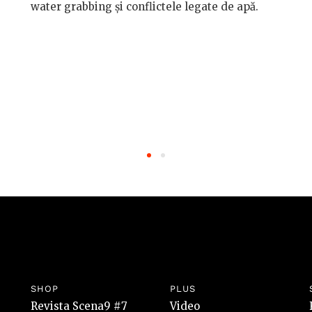
water grabbing și conflictele legate de apă.
SHOP
PLUS
Revista Scena9 #7
Video