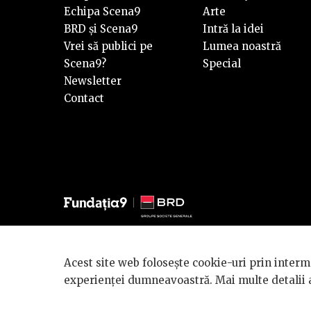
Echipa Scena9
Arte
BRD și Scena9
Intră la idei
Vrei să publici pe
Lumea noastră
Scena9?
Special
Newsletter
Contact
© 2026 BRD Groupe Société Générale, toate drepturile reze
Acest site web folosește cookie-uri prin interme
Scena 9 este un proiect sustinut de
BRD GROUPE SOCIÉ
experienței dumneavoastră. Mai multe detalii