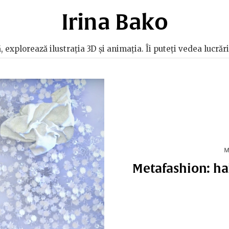
Irina Bako
ă, explorează ilustrația 3D și animația. Îi puteți vedea lucrăr
M
Metafashion: hai