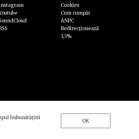
Instagram
Cookies
Youtube
Cum cumpăr
SoundCloud
ANPC
RSS
Redirecționează
3,5%
Design and development
opul îmbunătățirii
by
INTERKORP
OK