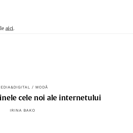
ile
aici
.
EDIA&DIGITAL
/
MODĂ
nele cele noi ale internetului
IRINA BAKO