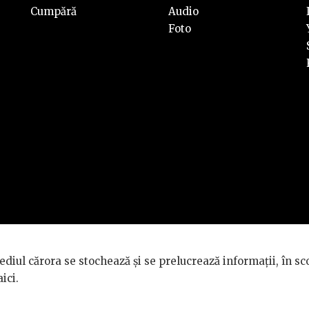
Cumpără
Audio
Foto
rvate.
diul cărora se stochează și se prelucrează informații, în sc
TÉ GÉNÉRALE
.
aici
.