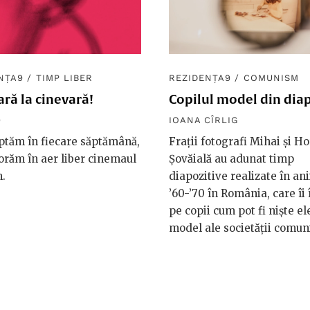
NȚA9
/
TIMP LIBER
REZIDENȚA9
/
COMUNISM
ară la cinevară!
Copilul model din diap
9
IOANA CÎRLIG
ptăm în fiecare săptămână,
Frații fotografi Mihai și Ho
orăm în aer liber cinemaul
Șovăială au adunat timp
.
diapozitive realizate în ani
’60-’70 în România, care îi
pe copii cum pot fi niște 
model ale societății comun