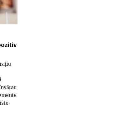
ozitiv
rațiu
i
 învățau
elemente
iste.