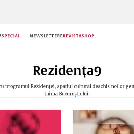
Ă
SPECIAL
NEWSLETTERE
REVISTA
SHOP
Rezidența9
cu programul Rezidenței, spațiul cultural deschis noilor gene
inima Bucureștiului.