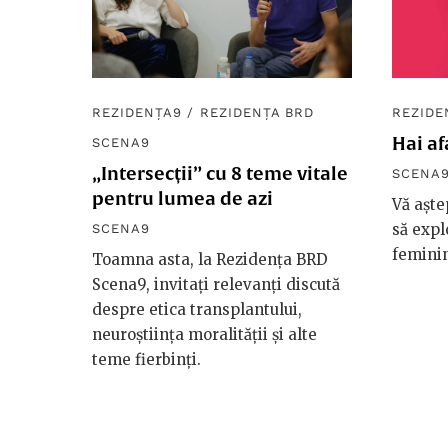
REZIDENȚA9
/
REZIDENȚA BRD
REZIDE
Hai af
SCENA9
„Intersecții” cu 8 teme vitale
SCENA
pentru lumea de azi
Vă aște
să expl
SCENA9
feminin
Toamna asta, la Rezidența BRD
Scena9, invitați relevanți discută
despre etica transplantului,
neuroștiința moralității și alte
teme fierbinți.