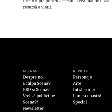
într-o luptă pentru accesul la cea mai de bază
resursă a vieții.
SCENA9
REVISTA
Despre noi
Personaje
Echipa Scena9
Arte
BRD și Scena9
Intră la idei
Vrei să publici pe
Lumea noastră
Scena9?
Special
Newsletter