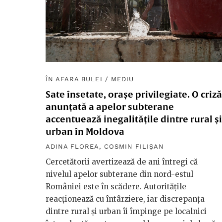
ÎN AFARA BULEI
/
MEDIU
Sate însetate, orașe privilegiate. O criză
anunțată a apelor subterane
accentuează inegalitățile dintre rural și
urban în Moldova
ADINA FLOREA
,
COSMIN FILIȘAN
Cercetătorii avertizează de ani întregi că
nivelul apelor subterane din nord-estul
României este în scădere. Autoritățile
reacționează cu întârziere, iar discrepanța
dintre rural și urban îi împinge pe localnici