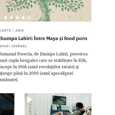
★★★★★
☆☆☆☆☆
CARTE
/
ASIA
Jhumpa Lahiri: Între Maya și food porn
MIHAI IOVĂNEL
Romanul Porecla, de Jhumpa Lahiri, povestea
unei cuplu bengalez care se stabilește în SUA,
începe în 1968 (anul revoluțiilor ratate) și
ajunge până în 2000 (anul apocalipsei
amânate).