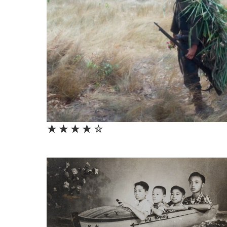
★★★★★
☆☆☆☆☆