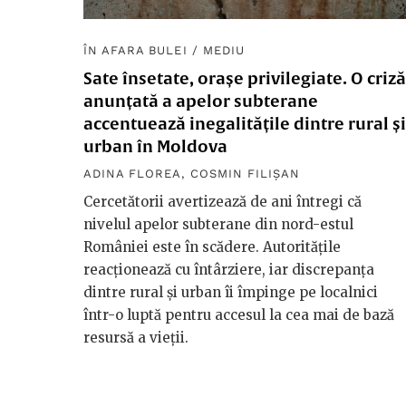
ÎN AFARA BULEI
/
MEDIU
Sate însetate, orașe privilegiate. O criză
anunțată a apelor subterane
accentuează inegalitățile dintre rural și
urban în Moldova
ADINA FLOREA
,
COSMIN FILIȘAN
Cercetătorii avertizează de ani întregi că
nivelul apelor subterane din nord-estul
României este în scădere. Autoritățile
reacționează cu întârziere, iar discrepanța
dintre rural și urban îi împinge pe localnici
într-o luptă pentru accesul la cea mai de bază
resursă a vieții.