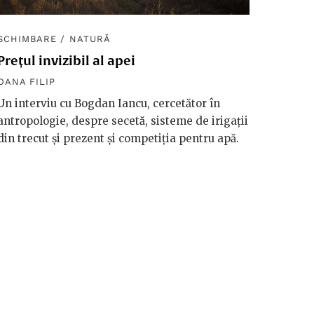
SCHIMBARE
/
NATURĂ
SCHIM
Prețul invizibil al apei
Diplom
macro
OANA FILIP
OANA F
Un interviu cu Bogdan Iancu, cercetător în
antropologie, despre secetă, sisteme de irigații
Håkan 
din trecut și prezent și competiția pentru apă.
vorbeșt
vreme 
valori
riscuri