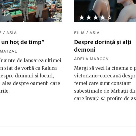
★★★★★
☆☆☆☆☆
E
/
ASIA
FILM
/
ASIA
 un hoț de timp”
Despre dorință și alți
demoni
 MATZAL
ADELA MARCOV
 înainte de lansarea ultimei
am stat de vorbă cu Raluca
Mergi să vezi la cinema o 
espre drumuri și locuri,
victoriano-coreeană despr
 ales despre oamenii care
femei care sunt constant
rile.
subestimate de bărbaţii din 
care învaţă să profite de as