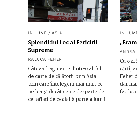
ÎN LUME
/
ASIA
ÎN LUM
Splendidul Loc al Fericirii
„Eram
Supreme
ANDRA
RALUCA FEHER
Cu o zi
Câteva fragmente dintr-o altfel
cărți, 
de carte de călătorii prin Asia,
Feher d
prin care înțelegem mai mult ce
dar mai
ne leagă decât ce ne desparte de
fac locu
cei aflați de cealaltă parte a lumii.