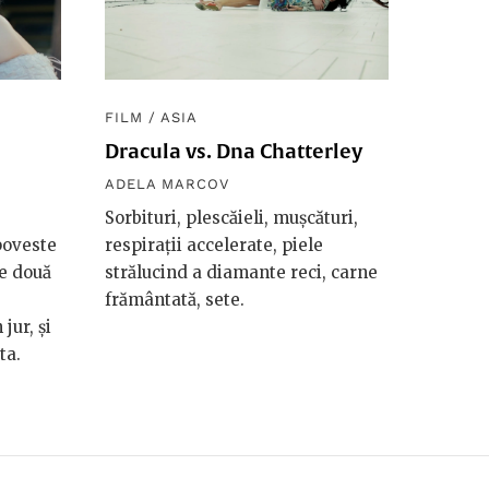
FILM
/
ASIA
Dracula vs. Dna Chatterley
ADELA MARCOV
Sorbituri, plescăieli, muşcături,
poveste
respiraţii accelerate, piele
e două
strălucind a diamante reci, carne
frământată, sete.
jur, şi
ta.