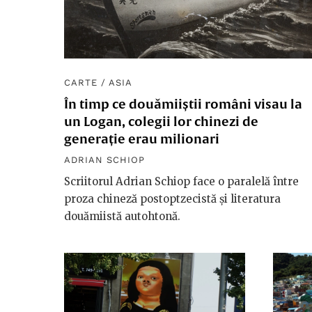
CARTE
/
ASIA
În timp ce douămiiștii români visau la
un Logan, colegii lor chinezi de
generație erau milionari
ADRIAN SCHIOP
Scriitorul Adrian Schiop face o paralelă între
proza chineză postoptzecistă și literatura
douămiistă autohtonă.