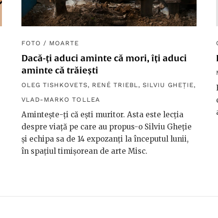
FOTO
/
MOARTE
Dacă-ți aduci aminte că mori, îți aduci
aminte că trăiești
OLEG TISHKOVETS
,
RENÉ TRIEBL
,
SILVIU GHEŢIE
,
VLAD-MARKO TOLLEA
Amintește-ți că ești muritor. Asta este lecția
despre viață pe care au propus-o Silviu Gheție
și echipa sa de 14 expozanți la începutul lunii,
în spațiul timișorean de arte Misc.