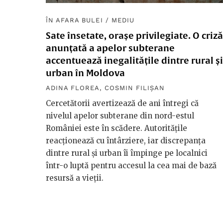
ÎN AFARA BULEI
/
MEDIU
Sate însetate, orașe privilegiate. O criză
anunțată a apelor subterane
accentuează inegalitățile dintre rural și
urban în Moldova
ADINA FLOREA
,
COSMIN FILIȘAN
Cercetătorii avertizează de ani întregi că
nivelul apelor subterane din nord-estul
României este în scădere. Autoritățile
reacționează cu întârziere, iar discrepanța
dintre rural și urban îi împinge pe localnici
într-o luptă pentru accesul la cea mai de bază
resursă a vieții.