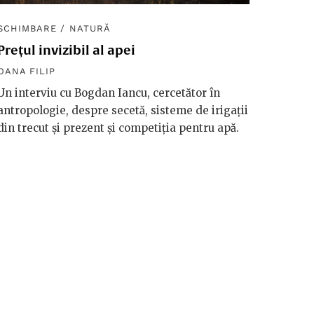
SCHIMBARE
/
NATURĂ
SCHIM
Prețul invizibil al apei
Diplom
macro
OANA FILIP
OANA F
Un interviu cu Bogdan Iancu, cercetător în
antropologie, despre secetă, sisteme de irigații
Håkan 
din trecut și prezent și competiția pentru apă.
vorbeșt
vreme 
valori
riscuri