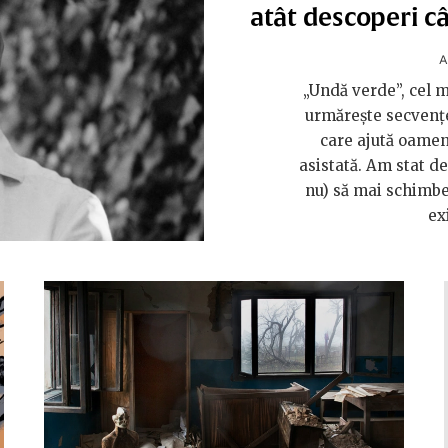
atât descoperi câ
„Undă verde”, cel m
urmărește secvenț
care ajută oamen
asistată. Am stat d
nu) să mai schimbe
ex