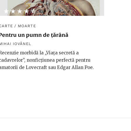
★★★★★
☆☆☆☆☆
CARTE
/
MOARTE
Pentru un pumn de țărână
MIHAI IOVĂNEL
Recenzie morbidă la „Viața secretă a
cadavrelor”, nonficțiunea perfectă pentru
amatorii de Lovecraft sau Edgar Allan Poe.