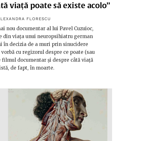
tă viață poate să existe acolo”
ALEXANDRA FLORESCU
ai nou documentar al lui Pavel Cuzuioc,
e din viața unui neuropsihiatru german
i în decizia de a muri prin sinucidere
e vorbă cu regizorul despre ce poate (sau
 filmul documentar și despre câtă viață
istă, de fapt, în moarte.