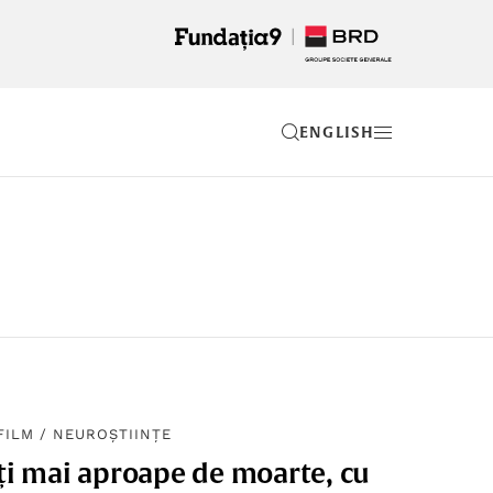
EN
FILM
/
NEUROȘTIINȚE
rți mai aproape de moarte, cu