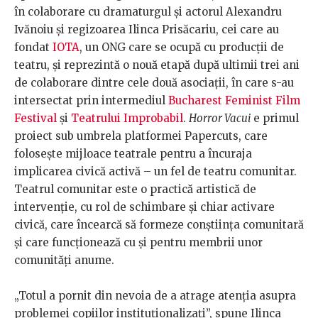
în colaborare cu dramaturgul și actorul Alexandru
Ivănoiu și regizoarea Ilinca Prisăcariu, cei care au
fondat
IOTA
, un ONG care se ocupă cu producții de
teatru, și reprezintă o nouă etapă după ultimii trei ani
de colaborare dintre cele două asociații, în care s-au
intersectat prin intermediul
Bucharest Feminist Film
Festival
și
Teatrului Improbabil
.
Horror Vacui
e primul
proiect sub umbrela platformei Papercuts, care
folosește mijloace teatrale pentru a încuraja
implicarea civică activă – un fel de teatru comunitar.
Teatrul comunitar este o practică artistică de
intervenție, cu rol de schimbare și chiar activare
civică, care încearcă să formeze conștiința comunitară
și care funcționează cu și pentru membrii unor
comunități anume.
„Totul a pornit din nevoia de a atrage atenția asupra
problemei copiilor instituționalizați”, spune Ilinca