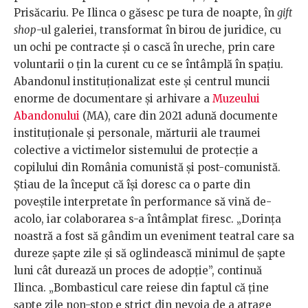
Prisăcariu. Pe Ilinca o găsesc pe tura de noapte, în
gift
shop
-ul galeriei, transformat în birou de juridice, cu
un ochi pe contracte și o cască în ureche, prin care
voluntarii o țin la curent cu ce se întâmplă în spațiu.
Abandonul instituționalizat este și centrul muncii
enorme de documentare și arhivare a
Muzeului
Abandonului
(MA), care din 2021 adună documente
instituționale și personale, mărturii ale traumei
colective a victimelor sistemului de protecție a
copilului din România comunistă și post-comunistă.
Știau de la început că își doresc ca o parte din
poveștile interpretate în performance să vină de-
acolo, iar colaborarea s-a întâmplat firesc. „Dorința
noastră a fost să gândim un eveniment teatral care sa
dureze șapte zile și să oglindească minimul de șapte
luni cât durează un proces de adopție”, continuă
Ilinca. „Bombasticul care reiese din faptul că ține
șapte zile non-stop e strict din nevoia de a atrage