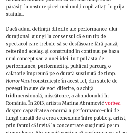
părăsiți la naștere și cei mai mulți copii aflați în grija
statului.
Dacă aduni definiții diferite ale performance-ului
durațional, ajungi la consensul că e un tip de
spectacol care trebuie să se desfășoare fără pauză,
reiterând același și construind în continuu pe baza
unui concept sau a unei idei. În tipul ăsta de
performance, performerii și publicul parcurg o
călătorie împreună pe o durată susținută de timp.
Horror Vacui
construiește în acest fel, din sutele de
povești în sute de voci diferite, o schiță
tridimensională, mișcătoare, a abandonului în
România. În 2013, artista Marina Abramović
vorbea
despre capacitatea enormă a performance-ului de
lungă durată de a crea conexiune între public și artist,
prin faptul că invită la concentrare susținută pe un
singur lucru. Abramović susține că performance-ul nu