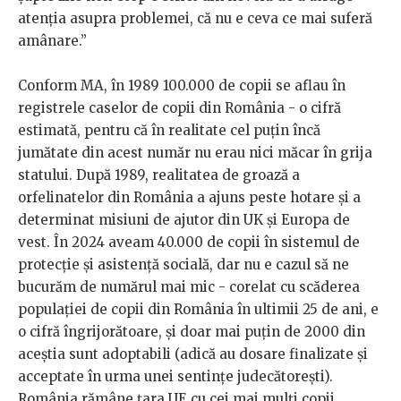
atenția asupra problemei, că nu e ceva ce mai suferă
amânare.”
Conform MA, în 1989 100.000 de copii se aflau în
registrele caselor de copii din România - o cifră
estimată, pentru că în realitate cel puțin încă
jumătate din acest număr nu erau nici măcar în grija
statului. După 1989, realitatea de groază a
orfelinatelor din România a ajuns peste hotare și a
determinat misiuni de ajutor din UK și Europa de
vest. În 2024 aveam 40.000 de copii în sistemul de
protecție și asistență socială, dar nu e cazul să ne
bucurăm de numărul mai mic - corelat cu scăderea
populației de copii din România în ultimii 25 de ani, e
o cifră îngrijorătoare, și doar mai puțin de 2000 din
aceștia sunt adoptabili (adică au dosare finalizate și
acceptate în urma unei sentințe judecătorești).
România rămâne țara UE cu cei mai mulți copii