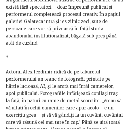
există fără spectatori – doar împreună publicul și
performerul completează procesul creativ. În spațiul
galeriei Galateca intră și ies zilnic zeci, sute de
persoane care vor să privească în față istoria
abandonului instituționalizat, băgată sub preș până
atât de curând.
*
Actorul Alex Iezdimir ridică de pe taburetul
performerului un teanc de fotografii printate pe
hârtie lucioasă, A3, și le arată mai întâi camerelor,
apoi publicului. Fotografiile înfățișează copilași trași
la față, în paturi cu rame de metal scorojite. „Vreau să
vă uitați în ochii oamenilor care apar acolo – e un
exercițiu greu – și să vă gândiți la un cuvânt, cuvântul
care vă răsună cel mai tare în cap.” Până se uită toată