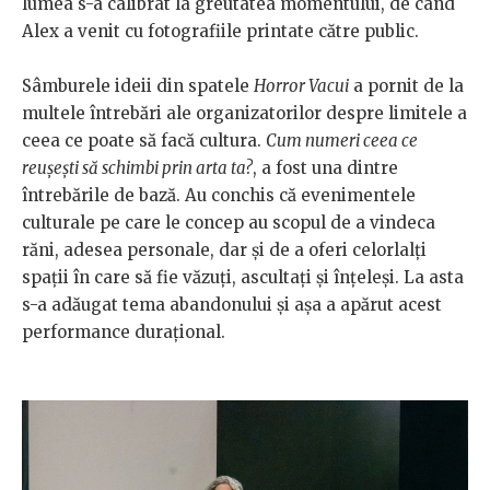
lumea s-a calibrat la greutatea momentului, de când
Alex a venit cu fotografiile printate către public.
Sâmburele ideii din spatele
Horror Vacui
a pornit de la
multele întrebări ale organizatorilor despre limitele a
ceea ce poate să facă cultura.
Cum numeri ceea ce
reușești să schimbi prin arta ta?
, a fost una dintre
întrebările de bază. Au conchis că evenimentele
culturale pe care le concep au scopul de a vindeca
răni, adesea personale, dar și de a oferi celorlalți
spații în care să fie văzuți, ascultați și înțeleși. La asta
s-a adăugat tema abandonului și așa a apărut acest
performance durațional.