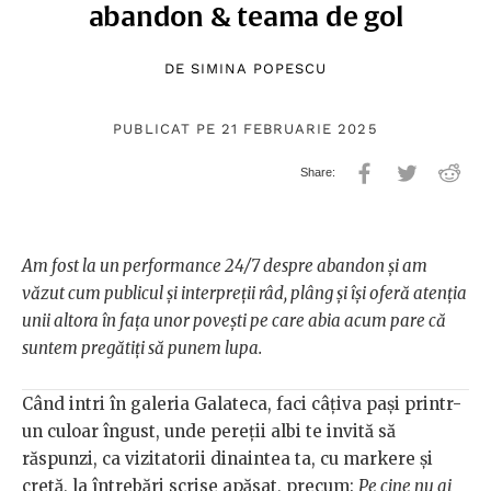
abandon & teama de gol
DE
SIMINA POPESCU
PUBLICAT PE 21 FEBRUARIE 2025
Am fost la un performance 24/7 despre abandon și am
văzut cum publicul și interpreții râd, plâng și își oferă atenția
unii altora în fața unor povești pe care abia acum pare că
suntem pregătiți să punem lupa.
Când intri în galeria Galateca, faci câțiva pași printr-
un culoar îngust, unde pereții albi te invită să
răspunzi, ca vizitatorii dinaintea ta, cu markere și
cretă, la întrebări scrise apăsat, precum:
Pe cine nu ai