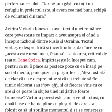
performance-ului. „Dar ne-am găsit cu toții un
refugiu în proiectul ăsta, și avem cea mai bună echipă
de voluntari din țară.”
Actrița Victoria Ionescu a avut textul unei românce
care povestește ce impact a avut asupra ei când a
început războiul dintre Rusia și Ucraina. Textul
vorbește despre frică și incertitudine, dar începe cu
„acesta este ursul meu, Obama” – autoarea, criticul de
teatru
Oana Stoica
, împărtășește la început cum,
pentru că nu îi place să posteze poze cu ea însăși pe
social media, pune poze cu plușurile ei. „Mi-a fost atât
de clar că nu e despre mine și că nu trebuie să fie
nimic elaborat sau
show-offy
, și că fiecare vine cu ce
are și ce poate în slujba unei inițiative foarte
frumoase”. Victoria povestește cum a venit, totuși, cu
două huse de haine pline cu plușuri, de care s-a
folosit ca să-și sprijine momentul și să se conecteze