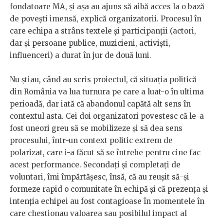
fondatoare MA, și așa au ajuns să aibă acces la o bază
de povești imensă, explică organizatorii. Procesul în
care echipa a strâns textele și participanții (actori,
dar și persoane publice, muzicieni, activiști,
influenceri) a durat în jur de două luni.
Nu știau, când au scris proiectul, că situația politică
din România va lua turnura pe care a luat-o în ultima
perioadă, dar iată că abandonul capătă alt sens în
contextul asta. Cei doi organizatori povestesc că le-a
fost uneori greu să se mobilizeze și să dea sens
procesului, într-un context politic extrem de
polarizat, care i-a făcut să se întrebe pentru cine fac
acest performance. Secondați și completați de
voluntari, îmi împărtășesc, însă, că au reușit să-și
formeze rapid o comunitate în echipă și că prezența și
intenția echipei au fost contagioase în momentele în
care chestionau valoarea sau posibilul impact al