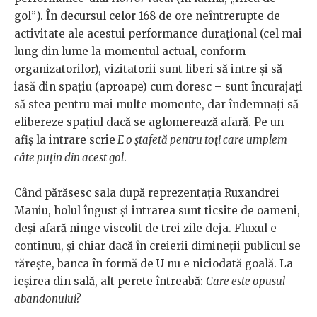
gol”). În decursul celor 168 de ore neîntrerupte de
activitate ale acestui performance durațional (cel mai
lung din lume la momentul actual, conform
organizatorilor), vizitatorii sunt liberi să intre și să
iasă din spațiu (aproape) cum doresc – sunt încurajați
să stea pentru mai multe momente, dar îndemnați să
elibereze spațiul dacă se aglomerează afară. Pe un
afiș la intrare scrie
E o ștafetă pentru toți care umplem
câte puțin din acest gol
.
Când părăsesc sala după reprezentația Ruxandrei
Maniu, holul îngust și intrarea sunt ticsite de oameni,
deși afară ninge viscolit de trei zile deja. Fluxul e
continuu, și chiar dacă în creierii dimineții publicul se
rărește, banca în formă de U nu e niciodată goală. La
ieșirea din sală, alt perete întreabă:
Care este opusul
abandonului?