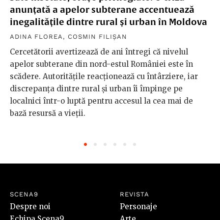
anunțată a apelor subterane accentuează
inegalitățile dintre rural și urban în Moldova
ADINA FLOREA
,
COSMIN FILIȘAN
Cercetătorii avertizează de ani întregi că nivelul
apelor subterane din nord-estul României este în
scădere. Autoritățile reacționează cu întârziere, iar
discrepanța dintre rural și urban îi împinge pe
localnici într-o luptă pentru accesul la cea mai de
bază resursă a vieții.
SCENA9
REVISTA
Despre noi
Personaje
Echipa Scena9
Arte