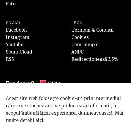
Foto
SOCIAL
LEGAL
Facebook
Termeni & Condiții
Instagram
Cookies
Youtube
Cum cumpăr
SoundCloud
ANPC
RSS
Redirecționează 3,5%
Acest site web folosește cookie-uri prin intermediul
© 2026 BRD Groupe Société Générale, toate drepturile rezervate.
cărora se stochează și se prelucrează informații, în
Scena 9 este un proiect sustinut de
BRD GROUPE SOCIÉTÉ
scopul îmbunătățirii experienței dumneavoastră. Mai
GÉNÉRALE
.
multe detalii
aici
.