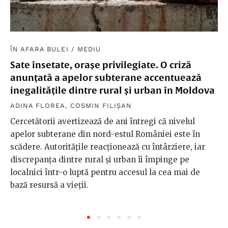
ÎN AFARA BULEI
/
MEDIU
Sate însetate, orașe privilegiate. O criză
anunțată a apelor subterane accentuează
inegalitățile dintre rural și urban în Moldova
ADINA FLOREA
,
COSMIN FILIȘAN
Cercetătorii avertizează de ani întregi că nivelul
apelor subterane din nord-estul României este în
scădere. Autoritățile reacționează cu întârziere, iar
discrepanța dintre rural și urban îi împinge pe
localnici într-o luptă pentru accesul la cea mai de
bază resursă a vieții.