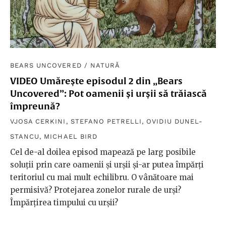
BEARS UNCOVERED
/
NATURĂ
VIDEO Umărește episodul 2 din „Bears
Uncovered”: Pot oamenii și urșii să trăiască
împreună?
VJOSA CERKINI
,
STEFANO PETRELLI
,
OVIDIU DUNEL-
STANCU
,
MICHAEL BIRD
Cel de-al doilea episod mapează pe larg posibile
soluții prin care oamenii și urșii și-ar putea împărți
teritoriul cu mai mult echilibru. O vânătoare mai
permisivă? Protejarea zonelor rurale de urși?
Împărțirea timpului cu urșii?