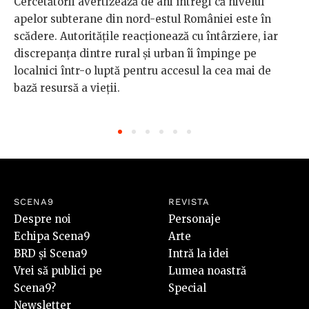
Cercetătorii avertizează de ani întregi că nivelul
apelor subterane din nord-estul României este în
scădere. Autoritățile reacționează cu întârziere, iar
discrepanța dintre rural și urban îi împinge pe
localnici într-o luptă pentru accesul la cea mai de
bază resursă a vieții.
SCENA9
REVISTA
Despre noi
Personaje
Echipa Scena9
Arte
BRD și Scena9
Intră la idei
Vrei să publici pe
Lumea noastră
Scena9?
Special
Newsletter