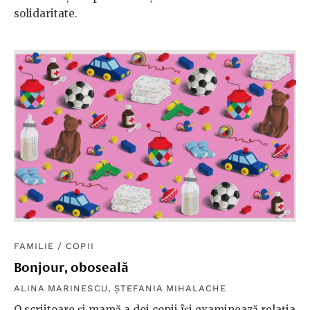
solidaritate.
FAMILIE
/
COPII
Bonjour, oboseală
ALINA MARINESCU
,
ȘTEFANIA MIHALACHE
O scriitoare și mamă a doi copii își examinează relația