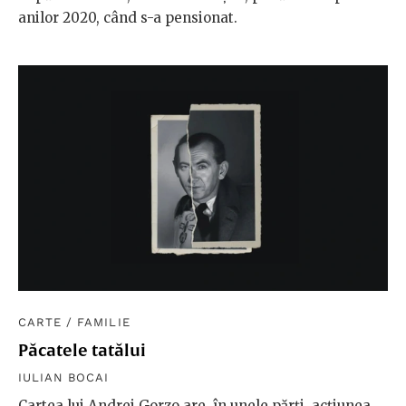
anilor 2020, când s-a pensionat.
CARTE
/
FAMILIE
Păcatele tatălui
IULIAN BOCAI
Cartea lui Andrei Gorzo are, în unele părți, acțiunea