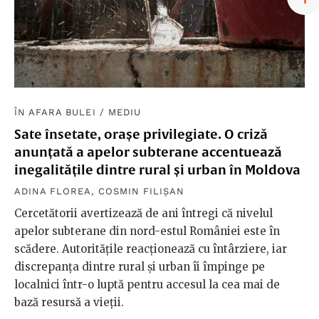
ÎN AFARA BULEI
/
MEDIU
Sate însetate, orașe privilegiate. O criză
anunțată a apelor subterane accentuează
inegalitățile dintre rural și urban în Moldova
ADINA FLOREA
,
COSMIN FILIȘAN
Cercetătorii avertizează de ani întregi că nivelul
apelor subterane din nord-estul României este în
scădere. Autoritățile reacționează cu întârziere, iar
discrepanța dintre rural și urban îi împinge pe
localnici într-o luptă pentru accesul la cea mai de
bază resursă a vieții.