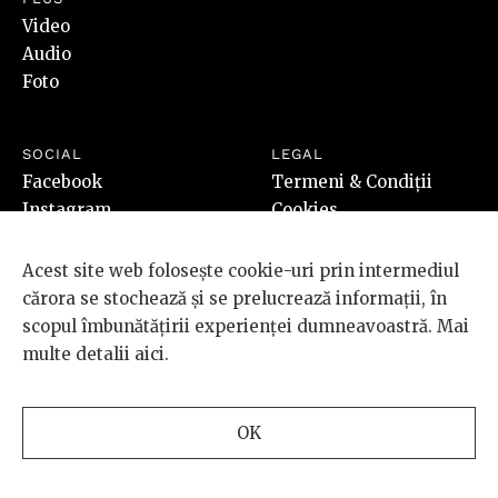
Video
Audio
Foto
SOCIAL
LEGAL
Facebook
Termeni & Condiții
Instagram
Cookies
Youtube
Cum cumpăr
SoundCloud
ANPC
Acest site web folosește cookie-uri prin intermediul
RSS
Redirecționează 3,5%
cărora se stochează și se prelucrează informații, în
scopul îmbunătățirii experienței dumneavoastră. Mai
multe detalii
aici
.
OK
© 2026 BRD Groupe Société Générale, toate drepturile rezervate.
Scena 9 este un proiect sustinut de
BRD GROUPE SOCIÉTÉ