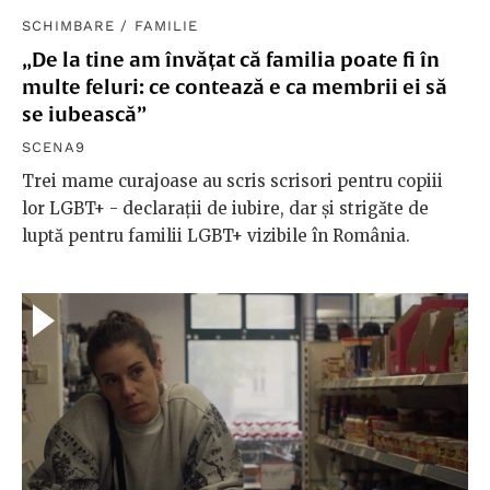
SCHIMBARE
/
FAMILIE
„De la tine am învățat că familia poate fi în
multe feluri: ce contează e ca membrii ei să
se iubească”
SCENA9
Trei mame curajoase au scris scrisori pentru copiii
lor LGBT+ - declarații de iubire, dar și strigăte de
luptă pentru familii LGBT+ vizibile în România.