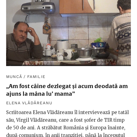
MUNCĂ
/
FAMILIE
„Am fost câine dezlegat și acum deodată am
ajuns la mâna lu’ mama”
ELENA VLĂDĂREANU
Scriitoarea Elena Vlădăreanu îl intervievează pe tatăl
său, Virgil Vlădăreanu, care a fost șofer de TIR timp
de 50 de ani. A străbătut România și Europa înainte,
după comunism, în anii tranziției, până la începutul