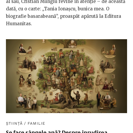
al său, Cristian Mungiu revine în atenţie – de această
dată, cu o carte: „Tania Ionaşcu, bunica mea. O
biografie basarabeană”, proaspăt apărută la Editura
Humanitas.
ȘTIINȚĂ
/
FAMILIE
Se face sângele apă? Despre înrudirea