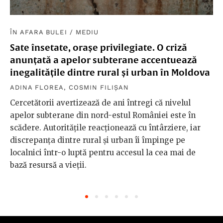
ÎN AFARA BULEI
/
MEDIU
Sate însetate, orașe privilegiate. O criză
anunțată a apelor subterane accentuează
inegalitățile dintre rural și urban în Moldova
ADINA FLOREA
,
COSMIN FILIȘAN
Cercetătorii avertizează de ani întregi că nivelul
apelor subterane din nord-estul României este în
scădere. Autoritățile reacționează cu întârziere, iar
discrepanța dintre rural și urban îi împinge pe
localnici într-o luptă pentru accesul la cea mai de
bază resursă a vieții.