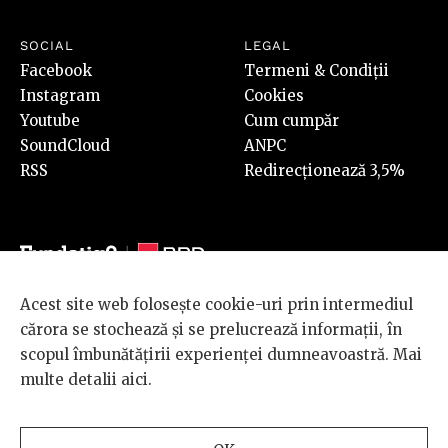
SOCIAL
LEGAL
Facebook
Termeni & Condiții
Instagram
Cookies
Youtube
Cum cumpăr
SoundCloud
ANPC
RSS
Redirecționează 3,5%
Acest site web folosește cookie-uri prin intermediul
© 2026 BRD Groupe Société Générale, toate drepturile rezervate.
cărora se stochează și se prelucrează informații, în
Scena 9 este un proiect sustinut de
BRD GROUPE SOCIÉTÉ
scopul îmbunătățirii experienței dumneavoastră. Mai
GÉNÉRALE
.
multe detalii
aici
.
Design and development