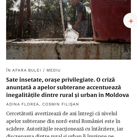
ÎN AFARA BULEI
/
MEDIU
Sate însetate, orașe privilegiate. O criză
anunțată a apelor subterane accentuează
inegalitățile dintre rural și urban în Moldova
ADINA FLOREA
,
COSMIN FILIȘAN
Cercetătorii avertizează de ani întregi că nivelul
apelor subterane din nord-estul României este în
scădere. Autoritățile reacționează cu întârziere, iar
discrepanța dintre rural și urban îi împinge pe