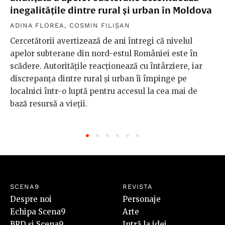
inegalitățile dintre rural și urban în Moldova
ADINA FLOREA
,
COSMIN FILIȘAN
Cercetătorii avertizează de ani întregi că nivelul
apelor subterane din nord-estul României este în
scădere. Autoritățile reacționează cu întârziere, iar
discrepanța dintre rural și urban îi împinge pe
localnici într-o luptă pentru accesul la cea mai de
bază resursă a vieții.
SCENA9
REVISTA
Despre noi
Personaje
Echipa Scena9
Arte
BRD și Scena9
Intră la idei