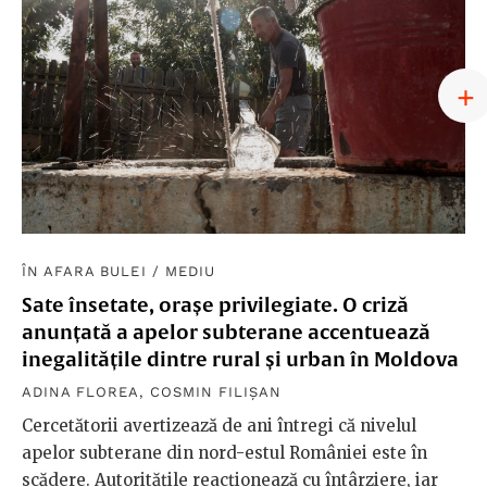
ÎN AFARA BULEI
/
MEDIU
Sate însetate, orașe privilegiate. O criză
anunțată a apelor subterane accentuează
inegalitățile dintre rural și urban în Moldova
ADINA FLOREA
,
COSMIN FILIȘAN
Cercetătorii avertizează de ani întregi că nivelul
apelor subterane din nord-estul României este în
scădere. Autoritățile reacționează cu întârziere, iar