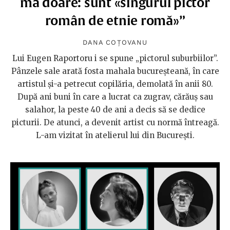
mă doare: sunt «singurul pictor
român de etnie romă»”
DANA COȚOVANU
Lui Eugen Raportoru i se spune „pictorul suburbiilor”.
Pânzele sale arată fosta mahala bucureșteană, în care
artistul și-a petrecut copilăria, demolată în anii 80.
După ani buni în care a lucrat ca zugrav, cărăuș sau
salahor, la peste 40 de ani a decis să se dedice
picturii. De atunci, a devenit artist cu normă întreagă.
L-am vizitat în atelierul lui din București.