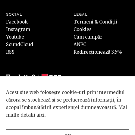
SOCIAL
LEGAL
Facebook
Termeni & Condiții
Instagram
Cookies
Youtube
Cum cumpăr
SoundCloud
ANPC
RSS
Redirecționează 3,5%
Acest site web folosește cookie-uri prin intermediul
© 2026 BRD Groupe Société Générale, toate drepturile rezervate.
cărora se stochează și se prelucrează informații, în
Scena 9 este un proiect sustinut de
BRD GROUPE SOCIÉTÉ
scopul îmbunătățirii experienței dumneavoastră. Mai
GÉNÉRALE
.
multe detalii
aici
.
Design and development