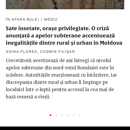
ÎN AFARA BULEI
/
MEDIU
Sate însetate, orașe privilegiate. O criză
anunțată a apelor subterane accentuează
inegalitățile dintre rural și urban în Moldova
ADINA FLOREA
,
COSMIN FILIȘAN
Cercetătorii avertizează de ani întregi că nivelul
apelor subterane din nord-estul României este în
scădere. Autoritățile reacționează cu întârziere, iar
discrepanța dintre rural și urban îi împinge pe
localnici într-o luptă pentru accesul la cea mai de
bază resursă a vieții.