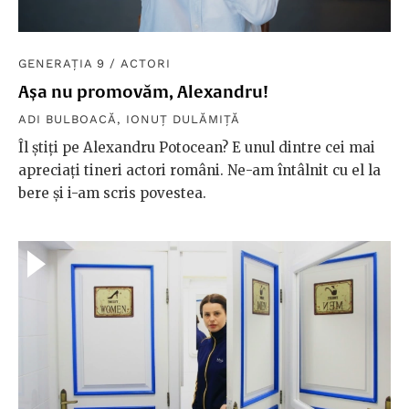
GENERAȚIA 9
/
ACTORI
Așa nu promovăm, Alexandru!
ADI BULBOACĂ
,
IONUȚ DULĂMIȚĂ
Îl știți pe Alexandru Potocean? E unul dintre cei mai
apreciați tineri actori români. Ne-am întâlnit cu el la
bere și i-am scris povestea.