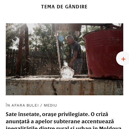
TEMA DE GÂNDIRE
ÎN AFARA BULEI
/
MEDIU
Sate însetate, orașe privilegiate. O criză
anunțată a apelor subterane accentuează
inegalitățile dintre rural și urban în Moldova