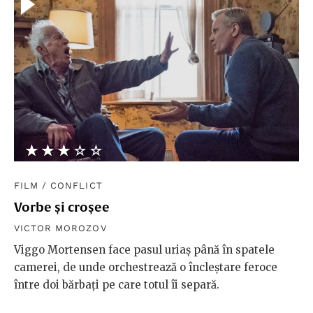
★★★★★
☆☆☆☆☆
FILM
/
CONFLICT
Vorbe și croșee
VICTOR MOROZOV
Viggo Mortensen face pasul uriaș până în spatele
camerei, de unde orchestrează o încleștare feroce
între doi bărbați pe care totul îi separă.