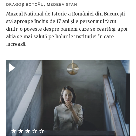
DRAGOȘ BOȚCĂU
,
MEDEEA STAN
Muzeul Național de Istorie a României din București
stă aproape închis de 17 ani și e personajul tăcut
dintr-o poveste despre oameni care se ceartă și-apoi
abia se mai salută pe holurile instituției în care
lucrează.
★★★★★
☆☆☆☆☆