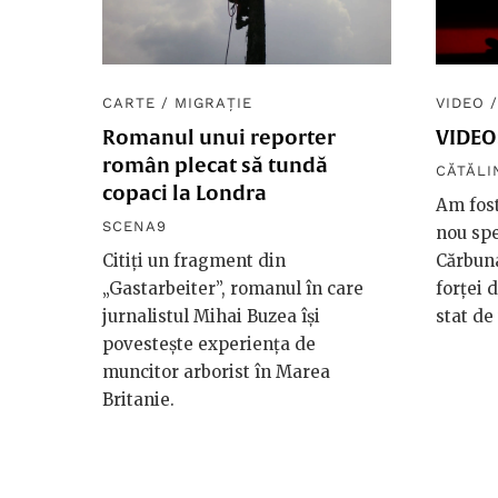
CARTE
/
MIGRAȚIE
VIDEO
Romanul unui reporter
VIDEO:
român plecat să tundă
CĂTĂLI
copaci la Londra
Am fost
SCENA9
nou spe
Citiți un fragment din
Cărbuna
„Gastarbeiter”, romanul în care
forței 
jurnalistul Mihai Buzea își
stat de
povestește experiența de
muncitor arborist în Marea
Britanie.