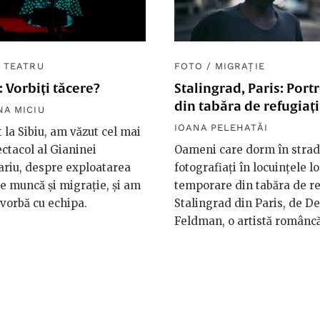
/
TEATRU
FOTO
/
MIGRAȚIE
 Vorbiți tăcere?
Stalingrad, Paris: Port
din tabăra de refugiați
NA MICIU
IOANA PELEHATĂI
 la Sibiu, am văzut cel mai
ctacol al Gianinei
Oameni care dorm în strad
riu, despre exploatarea
fotografiați în locuințele lo
de muncă și migrație, și am
temporare din tabăra de re
 vorbă cu echipa.
Stalingrad din Paris, de D
Feldman, o artistă româncă