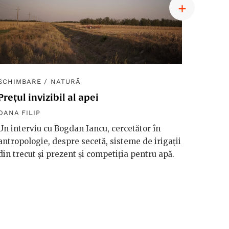
SCHIMBARE
/
NATURĂ
SCHIM
Prețul invizibil al apei
Diplom
macro
OANA FILIP
OANA F
Un interviu cu Bogdan Iancu, cercetător în
antropologie, despre secetă, sisteme de irigații
Håkan 
din trecut și prezent și competiția pentru apă.
vorbeșt
vreme 
valori
riscuri