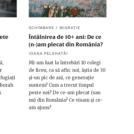
SCHIMBARE
/
MIGRAȚIE
rete
Întâlnirea de 10+ ani: De ce
(n-)am plecat din România?
IOANA PELEHATĂI
ă,
Mi-am luat la întrebări 10 colegi
r
de liceu, ca să aflu: noi, ăștia de 30
fugiați
și-un pic de ani, ce generație
eborah
suntem? Cum a trecut timpul
.
peste noi? De ce-am plecat (sau
nu) din România? Ce visam și ce-
am ajuns?