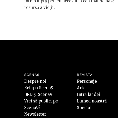
într-o luptă pentru accesul la cea mai de bază
resursă a vieții.
SCENA9
REVISTA
Despre noi
Personaje
Echipa Scena9
Arte
BRD și Scena9
Intră la idei
Vrei să publici pe
Lumea noastră
Scena9?
Special
Newsletter