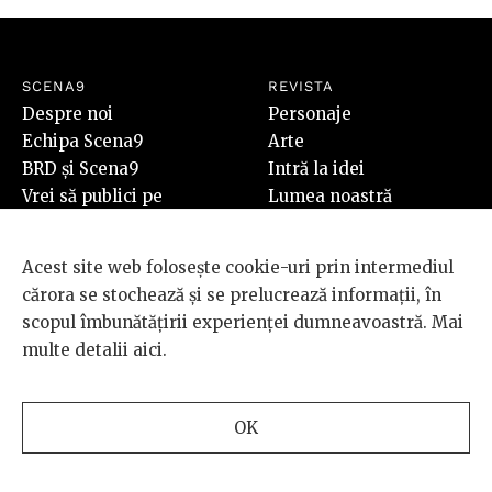
SCENA9
REVISTA
Despre noi
Personaje
Echipa Scena9
Arte
BRD și Scena9
Intră la idei
Vrei să publici pe
Lumea noastră
Scena9?
Special
Newsletter
Acest site web folosește cookie-uri prin intermediul
Contact
cărora se stochează și se prelucrează informații, în
SHOP
scopul îmbunătățirii experienței dumneavoastră. Mai
Revista Scena9 #7
multe detalii
aici
.
Cumpără
PLUS
OK
Video
Audio