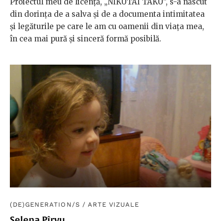
Proiectul meu de licență, „NIKUTAI TAKU”, s-a născut
din dorința de a salva și de a documenta intimitatea
și legăturile pe care le am cu oamenii din viața mea,
în cea mai pură și sinceră formă posibilă.
(DE)GENERATION/S
/
ARTE VIZUALE
Selena Pîrvu