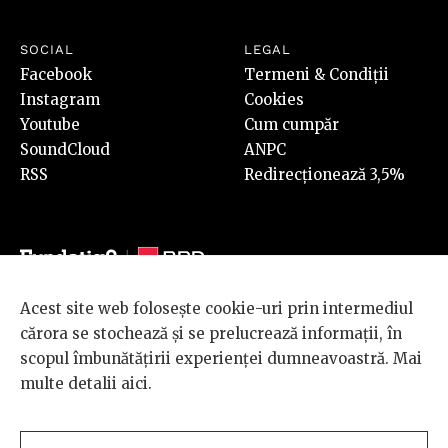
SOCIAL
LEGAL
Facebook
Termeni & Condiții
Instagram
Cookies
Youtube
Cum cumpăr
SoundCloud
ANPC
RSS
Redirecționează 3,5%
Acest site web folosește cookie-uri prin intermediul
© 2026 BRD Groupe Société Générale, toate drepturile rezervate.
cărora se stochează și se prelucrează informații, în
Scena 9 este un proiect sustinut de
BRD GROUPE SOCIÉTÉ
scopul îmbunătățirii experienței dumneavoastră. Mai
GÉNÉRALE
.
multe detalii
aici
.
Design and development