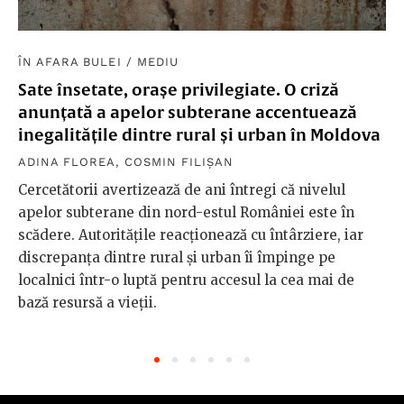
ÎN AFARA BULEI
/
MEDIU
Sate însetate, orașe privilegiate. O criză
anunțată a apelor subterane accentuează
inegalitățile dintre rural și urban în Moldova
ADINA FLOREA
,
COSMIN FILIȘAN
Cercetătorii avertizează de ani întregi că nivelul
apelor subterane din nord-estul României este în
scădere. Autoritățile reacționează cu întârziere, iar
discrepanța dintre rural și urban îi împinge pe
localnici într-o luptă pentru accesul la cea mai de
bază resursă a vieții.