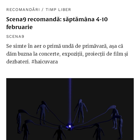
RECOMANDĂRI
/
TIMP LIBER
Scena9 recomandă: săptămâna 4-10
februarie
SCENA9
Se simte în aer o primă undă de primăvară, așa că
dăm buzna la concerte, expoziții, proiecții de film și
dezbateri. #haicuvara