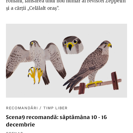
români, lansarea unui nou număr al revistei Zeppelin
și a cărții „Celălalt oraș”.
RECOMANDĂRI
/
TIMP LIBER
Scena9 recomandă: săptămâna 10 - 16
decembrie