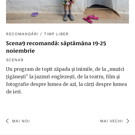
RECOMANDĂRI
/
TIMP LIBER
Scena9 recomandă: săptămâna 19-25
noiembrie
SCENA9
Un program de topit zăpada și inimile, de la „muzici
țigănești” la jazzuri englezești, de la teatru, film și
fotografie despre lumea de azi, la cărți despre lumea
de ieri.
MAI NOI
MAI VECHI