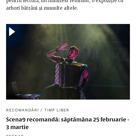
pentru lectură, un manifest feminist, o expoziție cu
arbori bătrâni și muuulte altele.
RECOMANDĂRI
/
TIMP LIBER
Scena9 recomandă: săptămâna 25 februarie -
3 martie