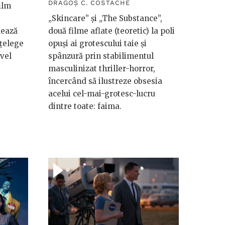
DRAGOȘ C. COSTACHE
ilm
„Skincare” și „The Substance”,
uează
două filme aflate (teoretic) la poli
nțelege
opuși ai grotescului taie și
ivel
spânzură prin stabilimentul
masculinizat thriller-horror,
încercând să ilustreze obsesia
acelui cel-mai-grotesc-lucru
dintre toate: faima.