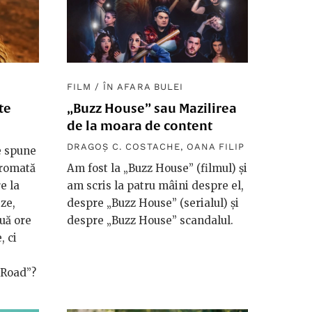
FILM
/
ÎN AFARA BULEI
te
„Buzz House” sau Mazilirea
de la moara de content
DRAGOȘ C. COSTACHE
,
OANA FILIP
e spune
cromată
Am fost la „Buzz House” (filmul) și
e la
am scris la patru mâini despre el,
eze,
despre „Buzz House” (serialul) și
ouă ore
despre „Buzz House” scandalul.
, ci
 Road”?