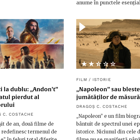
anume în punctele esențial
★★★★★
☆☆☆☆☆
FILM
/
ISTORIE
i la dublu: „Andon’t”
„Napoleon” sau blest
atul pierdut al
jumătăților de măsură
rului
DRAGOȘ C. COSTACHE
 C. COSTACHE
„Napoleon” e un film biogr
șit de an, două filme de
bântuit de spectrul unei e
 redefinesc termenul de
istorice. Niciunul din cele 
e” în feluri total diferite.
filme nu se manifestă până