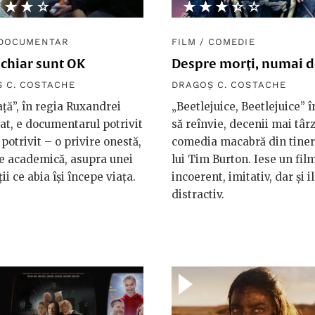
★★★★
☆☆☆☆
★★★★★
☆☆☆☆☆
DOCUMENTAR
FILM
/
COMEDIE
 chiar sunt OK
Despre morți, numai d
 C. COSTACHE
DRAGOȘ C. COSTACHE
iață”, în regia Ruxandrei
„Beetlejuice, Beetlejuice” 
t, e documentarul potrivit
să reînvie, decenii mai târz
 potrivit – o privire onestă,
comedia macabră din tiner
e academică, asupra unei
lui Tim Burton. Iese un fil
ii ce abia își începe viața.
incoerent, imitativ, dar și i
distractiv.