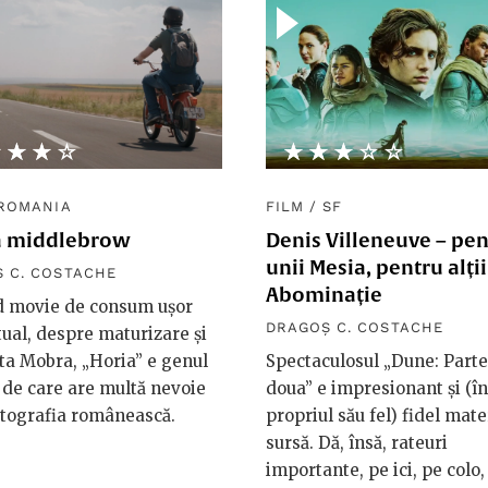
★★★★
☆☆☆☆
★★★★★
☆☆☆☆☆
ROMANIA
FILM
/
SF
 middlebrow
Denis Villeneuve – pe
unii Mesia, pentru alții
 C. COSTACHE
Abominație
d movie de consum ușor
DRAGOȘ C. COSTACHE
tual, despre maturizare și
a Mobra, „Horia” e genul
Spectaculosul „Dune: Parte
 de care are multă nevoie
doua” e impresionant și (în
tografia românească.
propriul său fel) fidel mate
sursă. Dă, însă, rateuri
importante, pe ici, pe colo, 