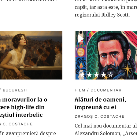
capăt, iar asta este, în mar
regizorului Ridley Scott.
★★★★★
☆☆☆☆☆
/
BUCUREȘTI
FILM
/
DOCUMENTAR
a moravurilor la o
Alături de oameni,
ere high-life din
împreună cu ei
știul interbelic
DRAGOȘ C. COSTACHE
 C. COSTACHE
Cel mai nou documentar al 
 în avanpremieră despre
Alexandru Solomon, „Arsen