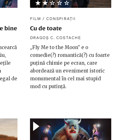
★★★★★
☆☆☆☆☆
FILM
/
CONSPIRAȚII
e bine
Cu de toate
DRAGOȘ C. COSTACHE
încearcă
„Fly Me to the Moon” e o
iu,
comedie(?) romantică(?) cu foarte
ețile
puțină chimie pe ecran, care
m
abordează un eveniment istoric
legal de
monumental în cel mai stupid
mod cu putință.