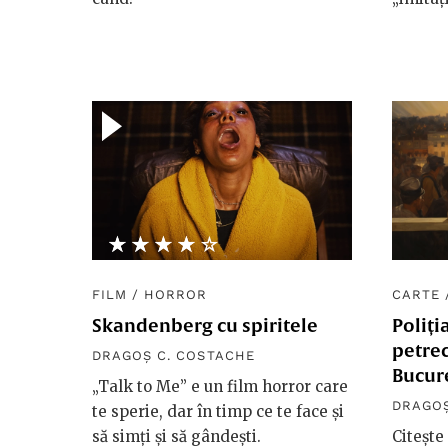
★★★★★
☆☆☆☆☆
FILM
/
HORROR
CARTE
Skandenberg cu spiritele
Poliți
petrec
DRAGOȘ C. COSTACHE
Bucure
„Talk to Me” e un film horror care
DRAGOȘ
te sperie, dar în timp ce te face și
să simți și să gândești.
Citește