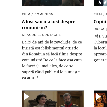
★
☆
FILM
/
COMUNISM
FILM
/
A fost sau n-a fost despre
Copiii
comunism?
DRAGOȘ
DRAGOȘ C. COSTACHE
„Vis. V
La 35 de ani de la revoluție, de ce
Guberna
insistă establishmentul artistic
la locul
din România să facă filme despre
aproap
comunism? De ce le face așa cum
generaț
le face? Și, mai ales, de ce se
supără când publicul le numește
ca atare?