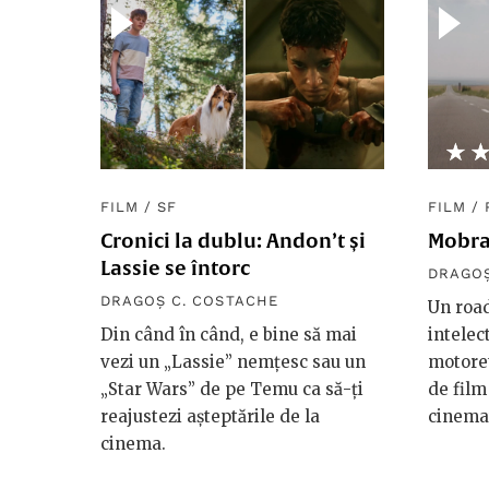
★
☆
FILM
/
SF
FILM
/
Cronici la dublu: Andon’t și
Mobra
Lassie se întorc
DRAGOȘ
DRAGOȘ C. COSTACHE
Un roa
Din când în când, e bine să mai
intelec
vezi un „Lassie” nemțesc sau un
motoret
„Star Wars” de pe Temu ca să-ți
de film
reajustezi așteptările de la
cinema
cinema.