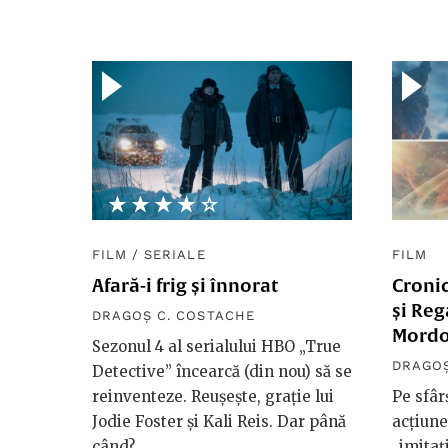
★★★★★
☆☆☆☆☆
FILM
/
SERIALE
FILM
Afară-i frig și înnorat
Cronic
și Reg
DRAGOȘ C. COSTACHE
Mordo
Sezonul 4 al serialului HBO „True
DRAGOȘ
Detective” încearcă (din nou) să se
reinventeze. Reușește, grație lui
Pe sfâr
Jodie Foster și Kali Reis. Dar până
acțiune
când?
„imitați