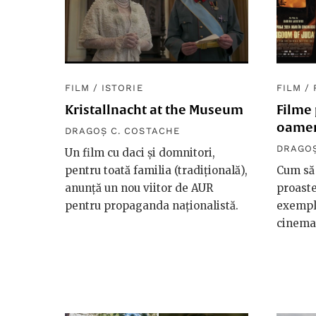
FILM
/
ISTORIE
FILM
/
Kristallnacht at the Museum
Filme
oamen
DRAGOȘ C. COSTACHE
DRAGOȘ
Un film cu daci și domnitori,
pentru toată familia (tradițională),
Cum să 
anunță un nou viitor de AUR
proaste
pentru propaganda naționalistă.
exempl
cinema