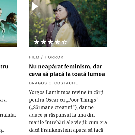
★★★★★
☆☆☆☆☆
FILM
/
HORROR
ntru
Nu neapărat feminism, dar
ceva să placă la toată lumea
DRAGOȘ C. COSTACHE
Yorgos Lanthimos revine în cărți
a a
pentru Oscar cu „Poor Things”
(„Sărmane creaturi”), dar ne
rialului
aduce și răspunsul la una din
marile întrebări ale vieții: cum era
și
dacă Frankenstein apuca să facă