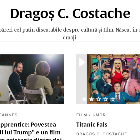
Dragoș C. Costache
păreri cel puțin discutabile despre cultură și film. Născut în 
emoji.
★★★★★
☆☆☆☆☆
CANNES
FILM
/
UMOR
Apprentice: Povestea
Titanic Fals
ii lui Trump” e un film
DRAGOȘ C. COSTACHE