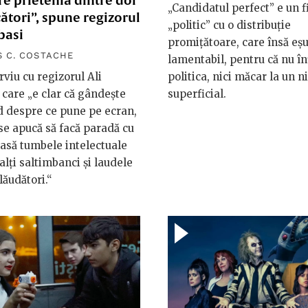
e prietenia dintre doi
„Candidatul perfect” e un f
ători”, spune regizorul
„politic” cu o distribuție
basi
promițătoare, care însă eș
 C. COSTACHE
lamentabil, pentru că nu î
rviu cu regizorul Ali
politica, nici măcar la un n
 care „e clar că gândește
superficial.
 despre ce pune pe ecran,
se apucă să facă paradă cu
lasă tumbele intelectuale
alți saltimbanci și laudele
lăudători.“