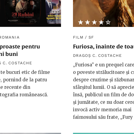
★★★★★
☆☆☆☆☆
ROMANIA
FILM
/
SF
 proaste pentru
Furiosa, înainte de toa
i buni
DRAGOȘ C. COSTACHE
 C. COSTACHE
„Furiosa” e un prequel car
te bucuri etic de filme
o poveste strălucitoare și 
, pornind de la patru
despre cruzime și răzbunar
e recente din
sfârșitul lumii. O să apreci
tografia românească.
însă, publicul un film de d
și jumătate, ce nu doar cere
invocă activ memoria mai
faimosului său frate, „Fury