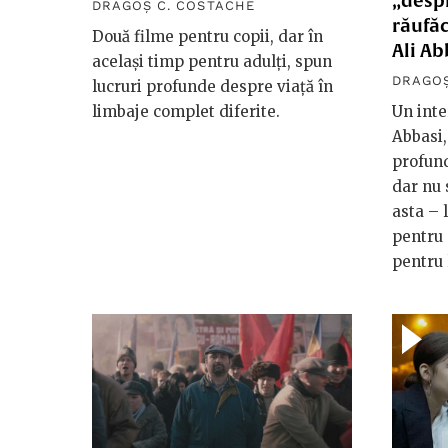
„despr
DRAGOȘ C. COSTACHE
răufăc
Două filme pentru copii, dar în
Ali Ab
același timp pentru adulți, spun
DRAGOȘ
lucruri profunde despre viață în
limbaje complet diferite.
Un inte
Abbasi,
profund
dar nu 
asta – 
pentru 
pentru 