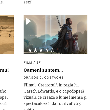
e.
sex?
★★★★★
☆☆☆☆☆
FILM
/
SF
emul
Oameni suntem...
DRAGOȘ C. COSTACHE
Filmul „Creatorul”, în regia lui
afic
Gareth Edwards, e o capodoperă
popei
vizuală ce crează o lume imensă și
două
spectaculoasă, dar derivativă și
 la
subțire.