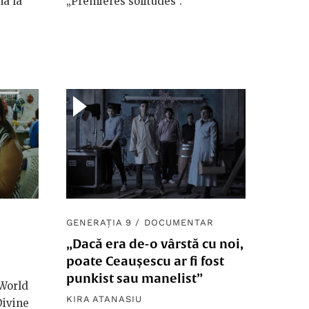
na la
„Premières solitudes”.
GENERAȚIA 9
/
DOCUMENTAR
i
„Dacă era de-o vârstă cu noi,
poate Ceaușescu ar fi fost
punkist sau manelist”
 World
KIRA ATANASIU
Divine