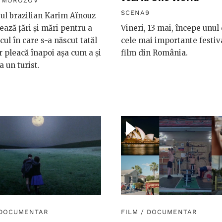
R MOROZOV
SCENA9
ul brazilian Karim Aïnouz
ează țări și mări pentru a
Vineri, 13 mai, începe unul
cul în care s-a născut tatăl
cele mai importante festiv
r pleacă înapoi așa cum a și
film din România.
a un turist.
DOCUMENTAR
FILM
/
DOCUMENTAR