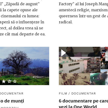
l” „Zăpadă de august”
Factory” al lui Joseph Man
ă la capete opuse ale
amestecă religie, marxism 
i cinemaului cu lumea:
queerness într-un gest de 
speră să o influențeze în
radical.
ect, al doilea vrea să se
ze cât mai departe de ea.
★★★★
☆☆☆☆
DOCUMENTAR
FILM
/
DOCUMENTAR
lo de munți
6 documentare pe care
vezi la One World