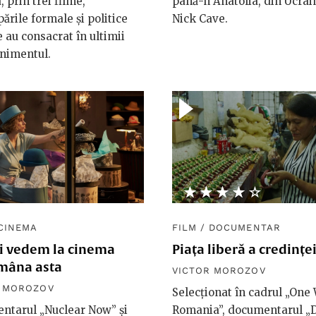
, prin trei filme,
până-n Anatolia, din Ucrai
ările formale și politice
Nick Cave.
e au consacrat în ultimii
nimentul.
★★★★★
☆☆☆☆☆
CINEMA
FILM
/
DOCUMENTAR
i vedem la cinema
Piața liberă a credințe
mâna asta
VICTOR MOROZOV
R MOROZOV
Selecționat în cadrul „One
ntarul „Nuclear Now” și
Romania”, documentarul „