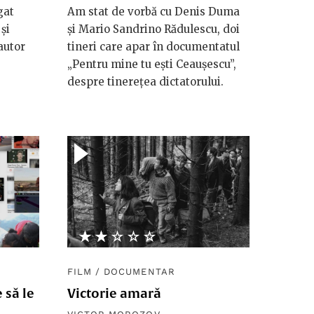
gat
Am stat de vorbă cu Denis Duma
și
și Mario Sandrino Rădulescu, doi
autor
tineri care apar în documentatul
„Pentru mine tu ești Ceaușescu”,
despre tinerețea dictatorului.
★★★★★
☆☆☆☆☆
FILM
/
DOCUMENTAR
 să le
Victorie amară