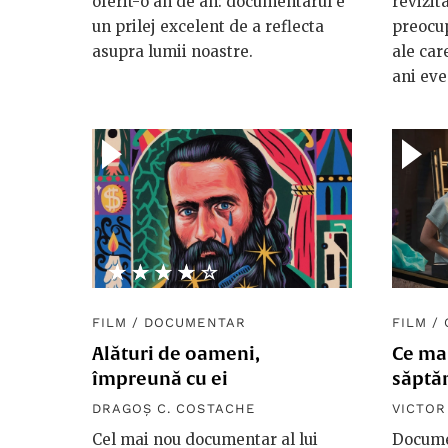
oferit-o an de an: documentarul e
revizita
un prilej excelent de a reflecta
preocup
asupra lumii noastre.
ale car
ani eve
★★★★★
☆☆☆☆☆
FILM
/
DOCUMENTAR
FILM
/
Alături de oameni,
Ce ma
împreună cu ei
săptă
DRAGOȘ C. COSTACHE
VICTO
Cel mai nou documentar al lui
Docume