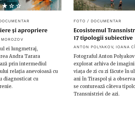
★★★★
☆☆☆☆
DOCUMENTAR
FOTO
/
DOCUMENTAR
ere și apropriere
Ecosistemul Transnistr
17 tipologii subiective
R MOROZOV
ANTON POLYAKOV
,
IOANA C
ul ei lungmetraj,
area Andra Tarara
Fotograful Anton Polyakov 
ază prin intermediul
explorat arhiva de imagini
lui relația anevoioasă cu
viața de zi cu zi făcute în u
ău diagnosticat cu
ani în Tiraspol și a observ
renie.
se conturează câteva tipolo
Transnistriei de azi.