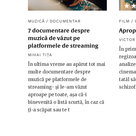
★
☆
MUZICĂ
/
DOCUMENTAR
FILM
/
7 documentare despre
Apropi
muzică de văzut pe
VICTO
platformele de streaming
În prim
MIHAI TIȚA
regizo
În ultima vreme au apărut tot mai
analize
multe documentare despre
cinemau
muzică pe platformele de
tatăl s
streaming- și le-am văzut
schizof
aproape pe toate, așa că-i
binevenită o listă scurtă, în caz că
ți-a scăpat sau te t