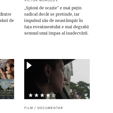
VICTOR MOROZOV
„Spioni de ocazie” e mai puțin
 dintre
radical decât se pretinde, iar
aluri de
impulsul său de neastâmpăr în
fața evenimentului e mai degrabă
semnul unui impas al inadecvării.
★★★★★
☆☆☆☆☆
FILM
/
DOCUMENTAR