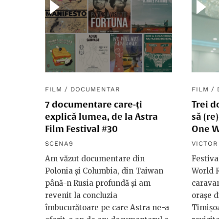
FILM
/
DOCUMENTAR
FILM
/
7 documentare care-ți
Trei 
explică lumea, de la Astra
să (re
Film Festival #30
One W
SCENA9
VICTO
Am văzut documentare din
Festiv
Polonia și Columbia, din Taiwan
World 
până-n Rusia profundă și am
caravan
revenit la concluzia
orașe d
îmbucurătoare pe care Astra ne-a
Timișoa