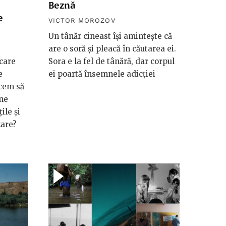
Beznă
e
VICTOR MOROZOV
Un tânăr cineast își amintește că
are o soră și pleacă în căutarea ei.
care
Sora e la fel de tânără, dar corpul
e
ei poartă însemnele adicției
acem să
 ne
ile și
zare?