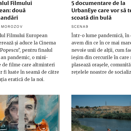
alul Filmului
5 documentare de la
ean: două
UrbanEye care vor să t
andări
scoată din bulă
R MOROZOV
SCENA9
lul Filmului European
Într-o lume pandemică, în 
rează și aduce la Cinema
avem din ce în ce mai mar
 Popescu”, pentru finalul
nevoie unii de alții, cum f
 an pandemic, o mini-
ieșim din cercurile în care
e de filme care altminteri
plasează orașele, comunităț
ar fi luate în seamă de către
rețelele noastre de sociali
ția eratică de la noi.