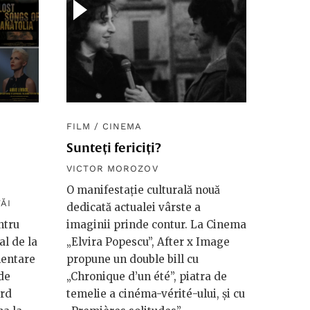
FILM
/
CINEMA
e
Sunteți fericiți?
VICTOR MOROZOV
O manifestație culturală nouă
ĂI
dedicată actualei vârste a
ntru
imaginii prinde contur. La Cinema
al de la
„Elvira Popescu”, After x Image
mentare
propune un double bill cu
 de
„Chronique d’un été”, piatra de
ard
temelie a cinéma-vérité-ului, și cu