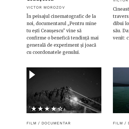
VICTO
VICTOR MOROZOV
Cineast
În peisajul cinematografic de la
travers
noi, documentarul „Pentru mine
dibui lo
tu ești Ceaușescu” vine să
său. Da
confirme o benefică tendință mai
venit: c
generală de experiment și joacă
cu coordonatele genului.
★★★★★
☆☆☆☆☆
FILM
/
DOCUMENTAR
FILM
/