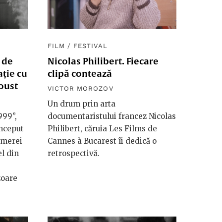
FILM
/
FESTIVAL
 de
Nicolas Philibert. Fiecare
ație cu
clipă contează
oust
VICTOR MOROZOV
Un drum prin arta
999”,
documentaristului francez Nicolas
început
Philibert, căruia Les Films de
amerei
Cannes à Bucarest îi dedică o
el din
retrospectivă.
zoare