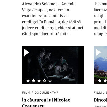
Alexandru Solomon, „Arsenie.
„basmu
Viața de apoi”, ne oferă un
lucreaz
eșantion reprezentativ al
relație
credinței în România, dar fără să
primul 
judece credincioșii, chiar și atunci
mod dir
când spun lucruri trăznite.
refugie
★★★★★
☆☆☆☆☆
★
☆
FILM
/
DOCUMENTAR
FILM
/
În căutarea lui Nicolae
Dinco
Ceaușescu