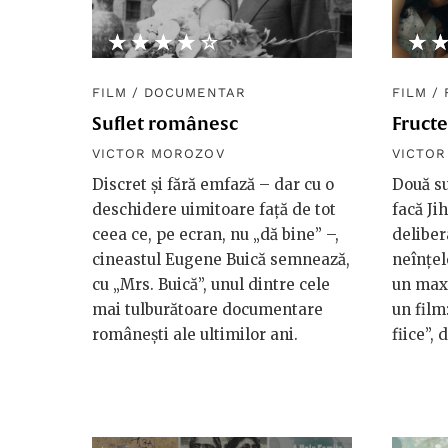
★★★★★
☆☆☆☆☆
★
☆
FILM
/
DOCUMENTAR
FILM
/
Suflet românesc
Fruct
VICTOR MOROZOV
VICTO
Discret și fără emfază – dar cu o
Două su
deschidere uimitoare față de tot
facă Ji
ceea ce, pe ecran, nu „dă bine” –,
deliber
cineastul Eugene Buică semnează,
neînțel
cu „Mrs. Buică”, unul dintre cele
un maxi
mai tulburătoare documentare
un film
românești ale ultimilor ani.
fiice”,