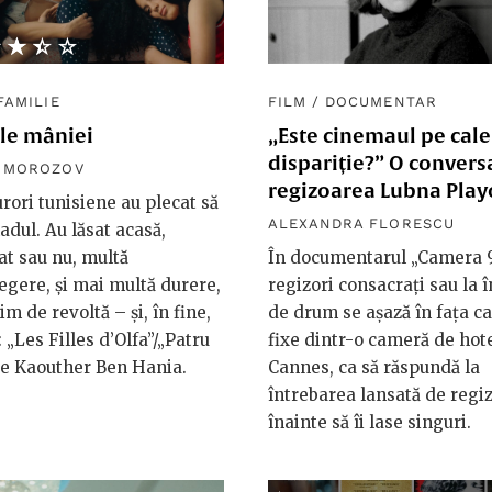
★★★★
☆☆☆☆
FAMILIE
FILM
/
DOCUMENTAR
ele mâniei
„Este cinemaul pe cale
dispariție?” O convers
R MOROZOV
regizoarea Lubna Play
rori tunisiene au plecat să
ALEXANDRA FLORESCU
hadul. Au lăsat acasă,
at sau nu, multă
În documentarul „Camera 
egere, și mai multă durere,
regizori consacrați sau la 
m de revoltă – și, în fine,
de drum se așază în fața c
: „Les Filles d’Olfa”/„Patru
fixe dintr-o cameră de hot
 de Kaouther Ben Hania.
Cannes, ca să răspundă la
întrebarea lansată de regi
înainte să îi lase singuri.