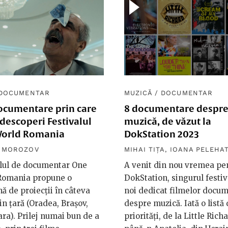
DOCUMENTAR
MUZICĂ
/
DOCUMENTAR
documentare prin care
8 documentare despr
)descoperi Festivalul
muzică, de văzut la
orld Romania
DokStation 2023
R MOROZOV
MIHAI TIȚA
,
IOANA PELEHAT
alul de documentar One
A venit din nou vremea pe
Romania propune o
DokStation, singurul festiv
ă de proiecții în câteva
noi dedicat filmelor docu
in țară (Oradea, Brașov,
despre muzică. Iată o listă
ra). Prilej numai bun de a
priorități, de la Little Rich