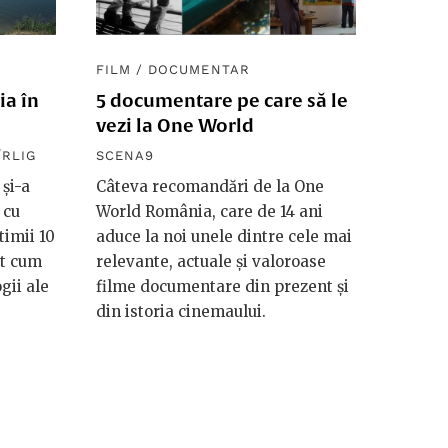
FILM
/
DOCUMENTAR
ia în
5 documentare pe care să le
vezi la One World
ÎRLIG
SCENA9
și-a
Câteva recomandări de la One
 cu
World România, care de 14 ani
ltimii 10
aduce la noi unele dintre cele mai
at cum
relevante, actuale și valoroase
gii ale
filme documentare din prezent și
din istoria cinemaului.