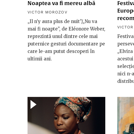
Noaptea va fi mereu albă
Festiv
Europ
VICTOR MOROZOV
recom
„Il n’y aura plus de nuit”/„Nu va
VICTO
mai fi noapte”, de Eléonore Weber,
reprezintă unul dintre cele mai
Festiva
puternice gesturi documentare pe
perseve
care le-am putut descoperi în
„Elvira
ultimii ani.
acestui
selecți
nici n-
distribu