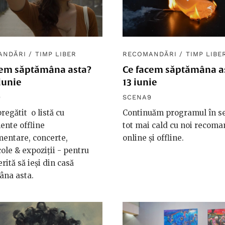
ANDĂRI
/
TIMP LIBER
RECOMANDĂRI
/
TIMP LIBE
cem săptămâna asta?
Ce facem săptămâna as
iunie
13 iunie
9
SCENA9
regătit o listă cu
Continuăm programul în s
ente offline
tot mai cald cu noi recoma
entare, concerte,
online și offline.
ole & expoziții - pentru
rită să ieși din casă
âna asta.