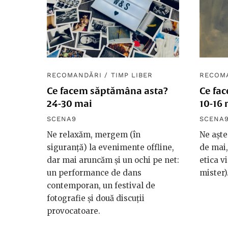
RECOMANDĂRI
/
TIMP LIBER
RECOM
Ce facem săptămâna asta?
Ce fa
24-30 mai
10-16 
SCENA9
SCENA
Ne relaxăm, mergem (în
Ne aște
siguranță) la evenimente offline,
de mai,
dar mai aruncăm și un ochi pe net:
etica v
un performance de dans
mister)
contemporan, un festival de
fotografie și două discuții
provocatoare.