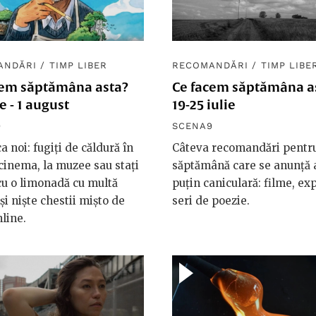
ANDĂRI
/
TIMP LIBER
RECOMANDĂRI
/
TIMP LIBE
cem săptămâna asta?
Ce facem săptămâna a
ie - 1 august
19-25 iulie
9
SCENA9
a noi: fugiți de căldură în
Câteva recomandări pentr
 cinema, la muzee sau stați
săptămână care se anunță a
cu o limonadă cu multă
puțin caniculară: filme, expo
și niște chestii mișto de
seri de poezie.
nline.