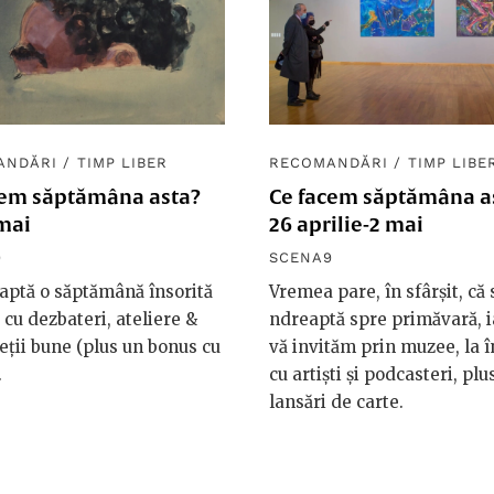
ANDĂRI
/
TIMP LIBER
RECOMANDĂRI
/
TIMP LIBE
cem săptămâna asta?
Ce facem săptămâna a
mai
26 aprilie-2 mai
9
SCENA9
aptă o săptămână însorită
Vremea pare, în sfârșit, că 
 cu dezbateri, ateliere &
ndreaptă spre primăvară, i
ieții bune (plus un bonus cu
vă invităm prin muzee, la î
.
cu artiști și podcasteri, plu
lansări de carte.