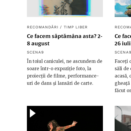
RECOMANDĂRI
/
TIMP LIBER
RECOM
Ce facem săptămâna asta? 2-
Ce fa
8 august
26 iul
SCENA9
SCENA
În toiul caniculei, ne ascundem de
Faceți c
soare într-o expoziție foto, la
săli de
proiecții de filme, performance-
acasă, 
uri de dans și lansări de carte.
gheață 
făcut o