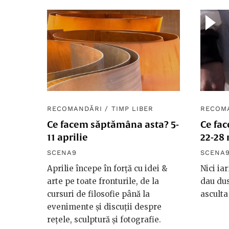
RECOMANDĂRI
/
TIMP LIBER
RECOM
Ce facem săptămâna asta? 5-
Ce fa
11 aprilie
22-28 
SCENA9
SCENA
Aprilie începe în forță cu idei &
Nici ia
arte pe toate fronturile, de la
dau dus
cursuri de filosofie până la
asculta
evenimente și discuții despre
rețele, sculptură și fotografie.