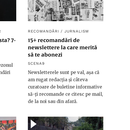
R
RECOMANDĂRI
/
JURNALISM
ta? 7-
15+ recomandări de
newslettere la care merită
să te abonezi
SCENA9
ezonul
ndări
Newsletterele sunt pe val, așa că
am rugat redacția și câteva
curatoare de buletine informative
să-ți recomande ce citesc pe mail,
de la noi sau din afară.