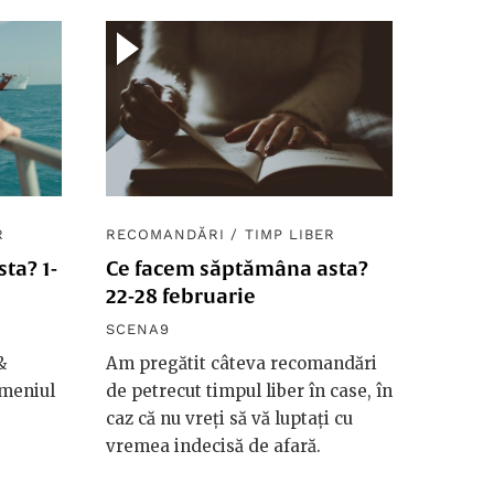
R
RECOMANDĂRI
/
TIMP LIBER
ta? 1-
Ce facem săptămâna asta?
22-28 februarie
SCENA9
&
Am pregătit câteva recomandări
 meniul
de petrecut timpul liber în case, în
caz că nu vreți să vă luptați cu
vremea indecisă de afară.