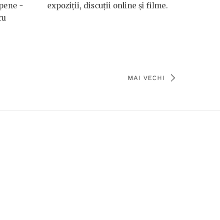
pene -
expoziții, discuții online și filme.
ru
MAI VECHI