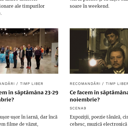
ionare ale timpurilor
soare în weekend.
.
ANDĂRI
/
TIMP LIBER
RECOMANDĂRI
/
TIMP LIBE
cem în săptămâna 23-29
Ce facem în săptămâna
brie?
noiembrie?
9
SCENA9
ușor-ușor în iarnă, dar încă
Expoziții, poezie tânără, c
m filme de văzut,
cehesc, muzică electronică