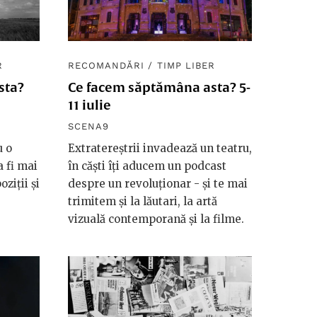
R
RECOMANDĂRI
/
TIMP LIBER
sta?
Ce facem săptămâna asta? 5-
11 iulie
SCENA9
u o
Extratereștrii invadează un teatru,
 fi mai
în căști îți aducem un podcast
ziții și
despre un revoluționar - și te mai
trimitem și la lăutari, la artă
vizuală contemporană și la filme.