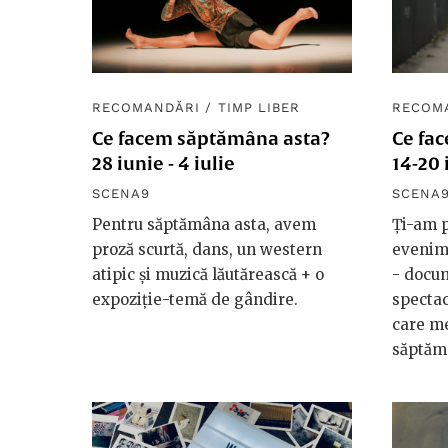
RECOMANDĂRI
/
TIMP LIBER
RECOM
Ce facem săptămâna asta?
Ce fa
28 iunie - 4 iulie
14-20 
SCENA9
SCENA
Pentru săptămâna asta, avem
Ți-am p
proză scurtă, dans, un western
evenim
atipic și muzică lăutărească + o
- docum
expoziție-temă de gândire.
spectac
care me
săptăm