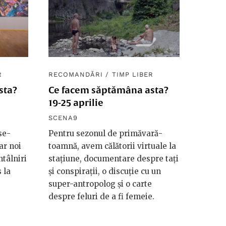
R
RECOMANDĂRI
/
TIMP LIBER
sta?
Ce facem săptămâna asta?
19-25 aprilie
SCENA9
se-
Pentru sezonul de primăvară-
ar noi
toamnă, avem călătorii virtuale la
ntâlniri
stațiune, documentare despre tați
s la
și conspirații, o discuție cu un
super-antropolog și o carte
despre feluri de a fi femeie.