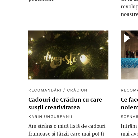
revoluț
noastre
RECOMANDĂRI
/
CRĂCIUN
RECOM
Cadouri de Crăciun cu care
Ce fa
susții creativitatea
noiem
KARIN UNGUREANU
SCENA
Am strâns o mică listă de cadouri
Intrăm 
frumoase și târzii care mai pot fi
mai ave