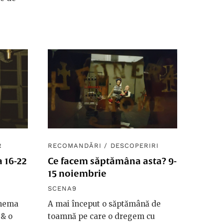
R
RECOMANDĂRI
/
DESCOPERIRI
 16-22
Ce facem săptămâna asta? 9-
15 noiembrie
SCENA9
inema
A mai început o săptămână de
 & o
toamnă pe care o dregem cu