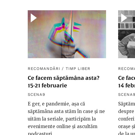
RECOMANDĂRI
/
TIMP LIBER
RECOM
Ce facem săptămâna asta?
Ce fa
15-21 februarie
14 feb
SCENA9
SCENA
E ger, e pandemie, așa că
Săptăm
săptămâna asta stăm în case și ne
despre 
uităm la seriale, participăm la
conferi
evenimente online și ascultăm
orașe ș
podcasturi.
de la u