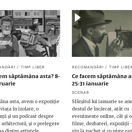
ANDĂRI
/
TIMP LIBER
RECOMANDĂRI
/
TIMP LIBE
cem săptămâna asta? 8-
Ce facem săptămâna a
ruarie
25-31 ianuarie
9
SCENA9
âna asta, avem o expoziție
Sfârșitul lui ianuarie se anu
viața în izolare, o
destul de încărcat, atât cu
nță și un podcast despre
evenimente online, cât și o
i arhitectură, și o prelegere
filme, dezbateri, expoziții 
na dintre artistele
vin la pachet și cu niște ra