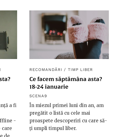
R
RECOMANDĂRI
/
TIMP LIBER
sta?
Ce facem săptămâna asta?
18-24 ianuarie
SCENA9
nță a fi
În miezul primei luni din an, am
pregătit o listă cu cele mai
ffline -
proaspete descoperiri cu care să-
- care
ți umpli timpul liber.
ze de