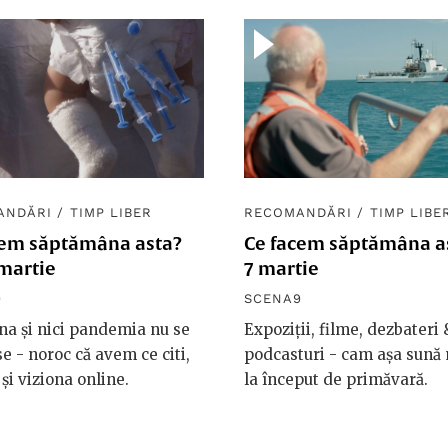
ANDĂRI
/
TIMP LIBER
RECOMANDĂRI
/
TIMP LIBE
cem săptămâna asta?
Ce facem săptămâna as
martie
7 martie
9
SCENA9
rna și nici pandemia nu se
Expoziții, filme, dezbateri 
e - noroc că avem ce citi,
podcasturi - cam așa sună
 și viziona online.
la început de primăvară.