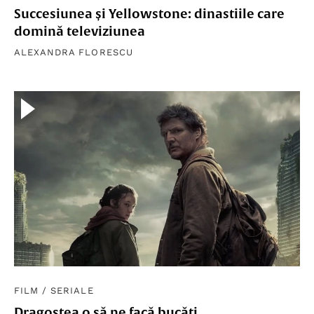
Succesiunea și Yellowstone: dinastiile care
domină televiziunea
ALEXANDRA FLORESCU
FILM
/
SERIALE
Dragostea o să ne facă bucăți