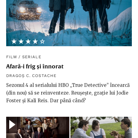
★★★★★
☆☆☆☆☆
FILM
/
SERIALE
Afară-i frig și înnorat
DRAGOȘ C. COSTACHE
Sezonul 4 al serialului HBO „True Detective” încearcă
(din nou) să se reinventeze. Reușește, grație lui Jodie
Foster și Kali Reis. Dar până când?