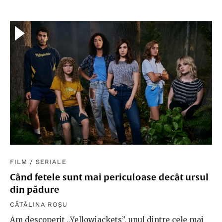
FILM
/
SERIALE
Când fetele sunt mai periculoase decât ursul
din pădure
CĂTĂLINA ROȘU
Am descoperit „Yellowjackets”, unul dintre cele mai