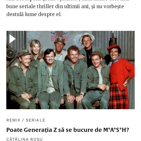
bune seriale thriller din ultimii ani, și nu vorbește
destulă lume despre el.
REMIX
/
SERIALE
Poate Generația Z să se bucure de M*A*S*H?
CĂTĂLINA ROȘU