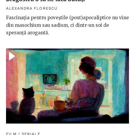
ALEXANDRA FLORESCU
Fascinația pentru poveștile (post)apocaliptice nu vine
din masochism sau sadism, ci dintr-un soi de
speranță arogantă.
FILM
/
SERIALE