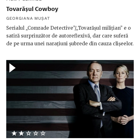
Tovarășul Cowboy
GEORGIANA MUȘAT
Serialul „Comrade Detective”/„Tovarășul milițian” e o
satiră surprinzător de autoreflexivă, dar care suferă
de pe urma unei narațiuni șubrede din cauza clișeelor.
★★★★★
☆☆☆☆☆