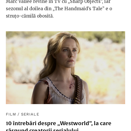
Marc Vallée revine în TV cu „Sharp Objects”, iar
sezonul al doilea din „The Handmaid’s Tale” e o
struțo-cămilă obosită.
FILM
/
SERIALE
10 întrebări despre „Westworld”, la care
răspund creatorii serialului