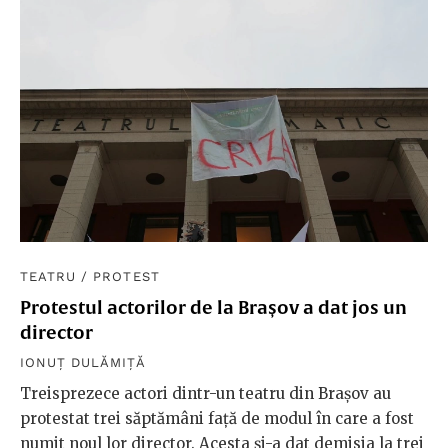
TEATRU
/
PROTEST
Protestul actorilor de la Brașov a dat jos un
director
IONUȚ DULĂMIȚĂ
Treisprezece actori dintr-un teatru din Braşov au
protestat trei săptămâni faţă de modul în care a fost
numit noul lor director. Acesta şi-a dat demisia la trei