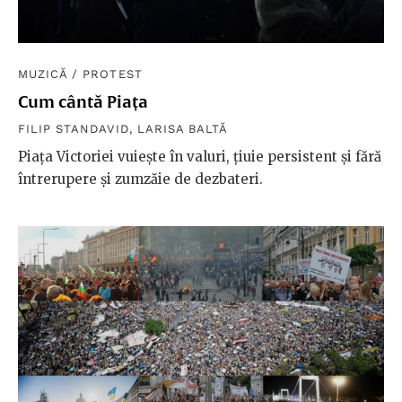
MUZICĂ
/
PROTEST
Cum cântă Piața
FILIP STANDAVID
,
LARISA BALTĂ
Piața Victoriei vuiește în valuri, țiuie persistent și fără
întrerupere și zumzăie de dezbateri.