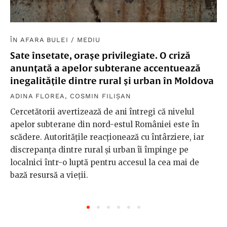
ÎN AFARA BULEI
/
MEDIU
Sate însetate, orașe privilegiate. O criză
anunțată a apelor subterane accentuează
inegalitățile dintre rural și urban în Moldova
ADINA FLOREA
,
COSMIN FILIȘAN
Cercetătorii avertizează de ani întregi că nivelul
apelor subterane din nord-estul României este în
scădere. Autoritățile reacționează cu întârziere, iar
discrepanța dintre rural și urban îi împinge pe
localnici într-o luptă pentru accesul la cea mai de
bază resursă a vieții.