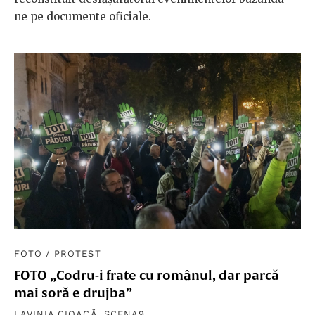
ne pe documente oficiale.
FOTO
/
PROTEST
FOTO „Codru-i frate cu românul, dar parcă
mai soră e drujba”
LAVINIA CIOACĂ
,
SCENA9