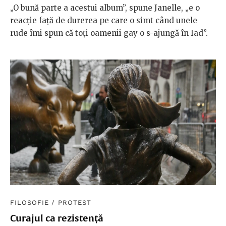
„O bună parte a acestui album”, spune Janelle, „e o
reacție față de durerea pe care o simt când unele
rude îmi spun că toți oamenii gay o s-ajungă în Iad”.
FILOSOFIE
/
PROTEST
Curajul ca rezistență