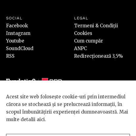
SOCIAL
LEGAL
Facebook
Termeni & Condiții
Instagram
Cookies
Youtube
Cum cumpăr
SoundCloud
ANPC
RSS
Redirecționează 3,5%
Acest site web folosește cookie-uri prin intermediul
© 2026 BRD Groupe Société Générale, toate drepturile rezervate.
cărora se stochează și se prelucrează informații, în
Scena 9 este un proiect sustinut de
BRD GROUPE SOCIÉTÉ
scopul îmbunătățirii experienței dumneavoastră. Mai
GÉNÉRALE
.
multe detalii
aici
.