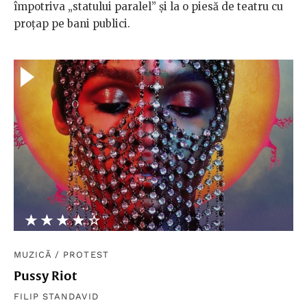
împotriva „statului paralel” și la o piesă de teatru cu
proțap pe bani publici.
★★★★★
☆☆☆☆☆
MUZICĂ
/
PROTEST
Pussy Riot
FILIP STANDAVID