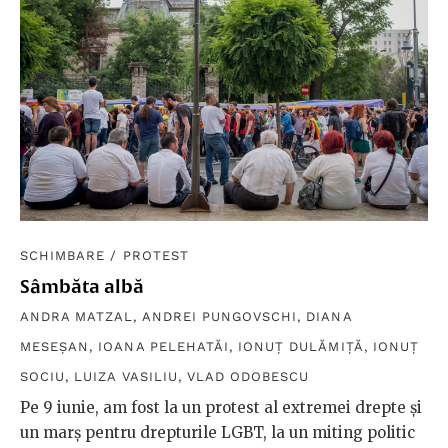
SCHIMBARE
/
PROTEST
Sâmbăta albă
ANDRA MATZAL
,
ANDREI PUNGOVSCHI
,
DIANA
MESEȘAN
,
IOANA PELEHATĂI
,
IONUȚ DULĂMIȚĂ
,
IONUȚ
SOCIU
,
LUIZA VASILIU
,
VLAD ODOBESCU
Pe 9 iunie, am fost la un protest al extremei drepte și
un marș pentru drepturile LGBT, la un miting politic