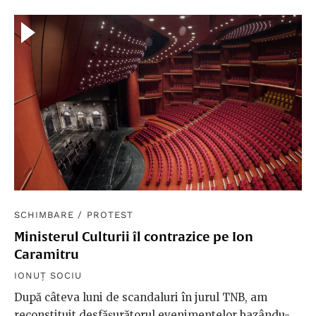
SCHIMBARE
/
PROTEST
Ministerul Culturii îl contrazice pe Ion
Caramitru
IONUȚ SOCIU
După câteva luni de scandaluri în jurul TNB, am
reconstituit desfășurătorul evenimentelor bazându-