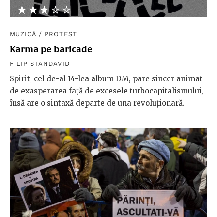
★★★★★
☆☆☆☆☆
MUZICĂ
/
PROTEST
Karma pe baricade
FILIP STANDAVID
Spirit, cel de-al 14-lea album DM, pare sincer animat
de exasperarea față de excesele turbocapitalismului,
însă are o sintaxă departe de una revoluționară.