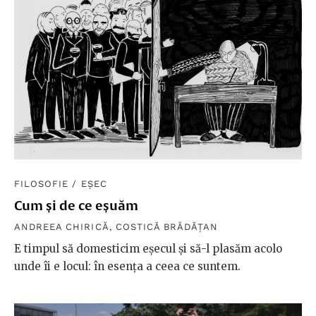
FILOSOFIE
/
EȘEC
Cum și de ce eșuăm
ANDREEA CHIRICĂ
,
COSTICĂ BRĂDĂȚAN
E timpul să domesticim eșecul și să-l plasăm acolo
unde îi e locul: în esența a ceea ce suntem.