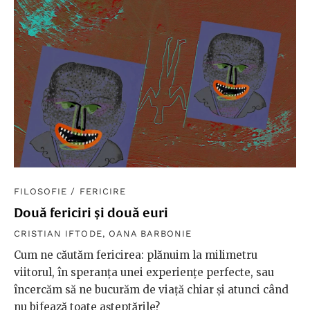
FILOSOFIE
/
FERICIRE
Două fericiri și două euri
CRISTIAN IFTODE
,
OANA BARBONIE
Cum ne căutăm fericirea: plănuim la milimetru
viitorul, în speranța unei experiențe perfecte, sau
încercăm să ne bucurăm de viață chiar și atunci când
nu bifează toate așteptările?