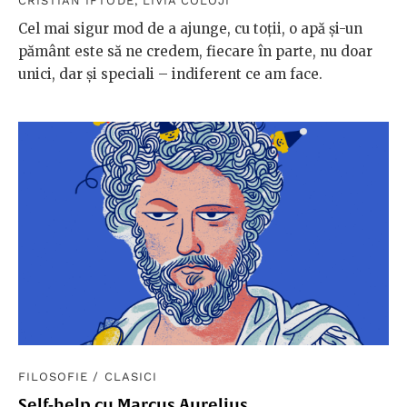
CRISTIAN IFTODE
,
LIVIA COLOJI
Cel mai sigur mod de a ajunge, cu toţii, o apă şi-un
pământ este să ne credem, fiecare în parte, nu doar
unici, dar şi speciali – indiferent ce am face.
FILOSOFIE
/
CLASICI
Self-help cu Marcus Aurelius