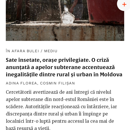
ÎN AFARA BULEI
/
MEDIU
Sate însetate, orașe privilegiate. O criză
anunțată a apelor subterane accentuează
inegalitățile dintre rural și urban în Moldova
ADINA FLOREA
,
COSMIN FILIȘAN
Cercetătorii avertizează de ani întregi că nivelul
apelor subterane din nord-estul României este în
scădere. Autoritățile reacționează cu întârziere, iar
discrepanța dintre rural și urban îi împinge pe
localnici într-o luptă pentru accesul la cea mai de
bază resursă a vieții.