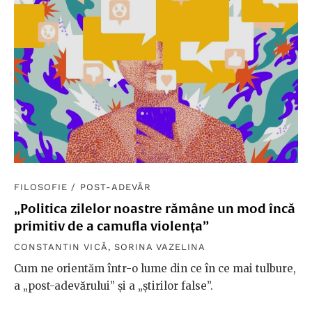
FILOSOFIE
/
POST-ADEVĂR
„Politica zilelor noastre rămâne un mod încă
primitiv de a camufla violența”
CONSTANTIN VICĂ
,
SORINA VAZELINA
Cum ne orientăm într-o lume din ce în ce mai tulbure,
a „post-adevărului” și a „știrilor false”.