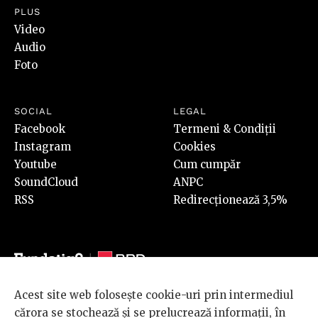
PLUS
Video
Audio
Foto
SOCIAL
LEGAL
Facebook
Termeni & Condiții
Instagram
Cookies
Youtube
Cum cumpăr
SoundCloud
ANPC
RSS
Redirecționează 3,5%
Acest site web folosește cookie-uri prin intermediul
© 2026 BRD Groupe Société Générale, toate drepturile rezervate.
cărora se stochează și se prelucrează informații, în