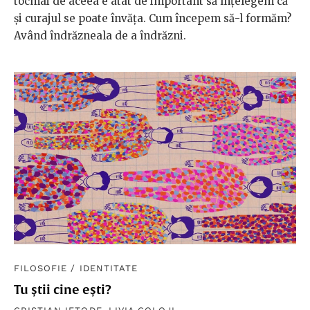
tocmai de aceea e atât de important să înţelegem că
şi curajul se poate învăţa. Cum începem să-l formăm?
Având îndrăzneala de a îndrăzni.
FILOSOFIE
/
IDENTITATE
Tu știi cine ești?