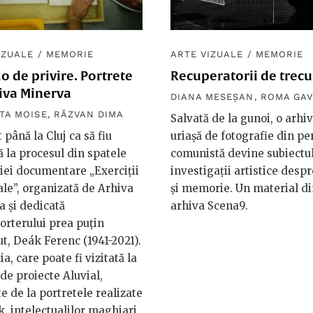
IZUALE
/
MEMORIE
ARTE VIZUALE
/
MEMORIE
o de privire. Portrete
Recuperatorii de trecu
iva Minerva
DIANA MESEȘAN
,
ROMA GAV
TA MOISE
,
RĂZVAN DIMA
Salvată de la gunoi, o arhi
 până la Cluj ca să fiu
uriașă de fotografie din pe
 la procesul din spatele
comunistă devine subiectul
iei documentare „Exerciții
investigații artistice desp
le”, organizată de Arhiva
și memorie. Un material d
 și dedicată
arhiva Scena9.
orterului prea puțin
t, Deák Ferenc (1941-2021).
a, care poate fi vizitată la
 de proiecte Aluvial,
e de la portretele realizate
, intelectualilor maghiari