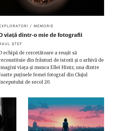
EXPLORATORI
/
MEMORIE
O viață dintr-o mie de fotografii
RAUL ȘTEF
O echipă de cercetătoare a reușit să
reconstituie din frânturi de istorii și o arhivă de
imagini viața și munca Ellei Hintz, una dintre
foarte puținele femei fotograf din Clujul
începutului de secol 20.