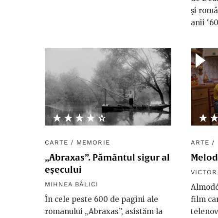
și româ
anii ‘60
★★★★★
☆☆☆☆☆
★
☆
CARTE
/
MEMORIE
ARTE
/
„Abraxas”. Pământul sigur al
Melodr
eșecului
VICTO
MIHNEA BÂLICI
Almodó
În cele peste 600 de pagini ale
film car
romanului „Abraxas”, asistăm la
telenov