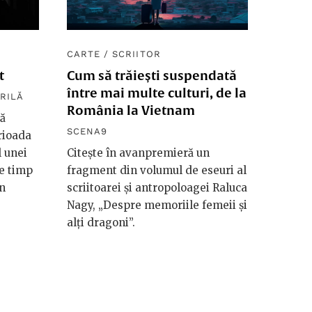
CARTE
/
SCRIITOR
t
Cum să trăiești suspendată
între mai multe culturi, de la
RILĂ
România la Vietnam
vă
SCENA9
rioada
 unei
Citește în avanpremieră un
re timp
fragment din volumul de eseuri al
in
scriitoarei și antropoloagei Raluca
Nagy, „Despre memoriile femeii și
alți dragoni”.