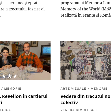
și – lucru neașteptat –
programului Memoria Lum
re a trecutului fascist al
Memory of the World (MoW
.
realizată în Franța și Rom
★★★★
☆☆☆☆
U
/
MEMORIE
ARTE VIZUALE
/
MEMORIE
9. Revelion în cartierul
Vedere din trecutul no
ri
colectiv
TOICA
VENERA DIMULESCU