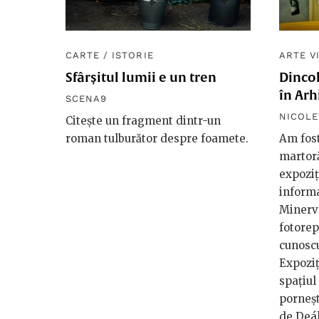
CARTE
/
ISTORIE
ARTE V
Sfârșitul lumii e un tren
Dincol
în Arh
SCENA9
NICOLE
Citește un fragment dintr-un
roman tulburător despre foamete.
Am fost
martoră
expoziț
informa
Minerva
fotorep
cunoscu
Expoziți
spațiul
porneșt
de Deák