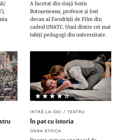
ii/
A încetat din viață Sorin
),
Botoșeneanu, profesor și fost
ânia.
decan al Facultății de Film din
cadrul UNATC. Unul dintre cei mai
iubiți pedagogi din universitate.
★★★★★
☆☆☆☆☆
INTRĂ LA IDEI
/
TEATRU
stru
În pat cu istoria
OANA STOICA