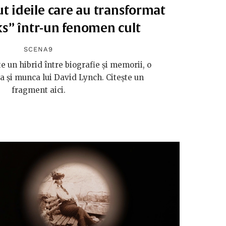
t ideile care au transformat
s” într-un fenomen cult
SCENA9
te un hibrid între biografie și memorii, o
ța și munca lui David Lynch. Citește un
fragment aici.