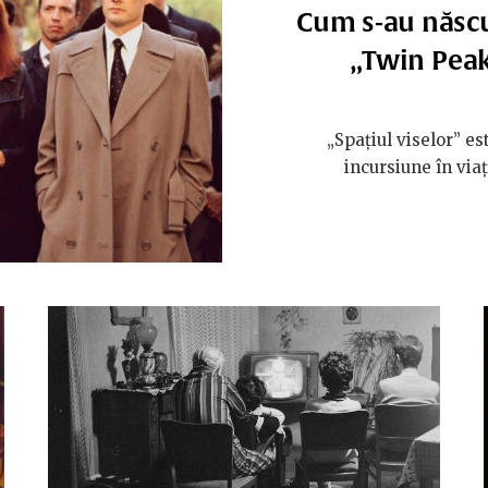
Cum s-au născu
„Twin Peak
„Spațiul viselor” es
incursiune în via