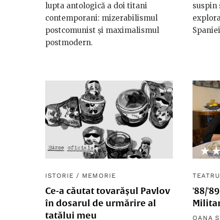
lupta antologică a doi titani
suspin 
contemporani: mizerabilismul
explora
postcomunist și maximalismul
Spaniei
postmodern.
★
☆
ISTORIE
/
MEMORIE
TEATR
Ce-a căutat tovarășul Pavlov
'88/'8
în dosarul de urmărire al
Milita
tatălui meu
OANA S