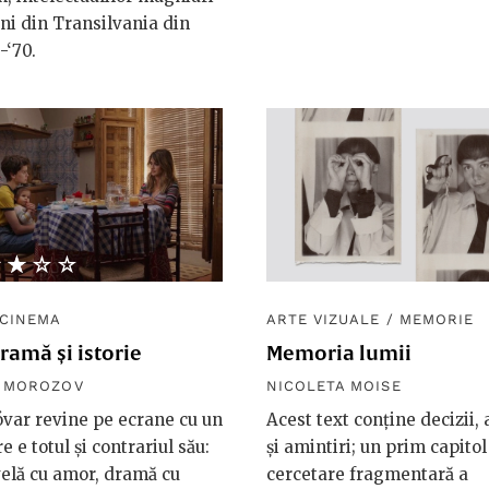
ni din Transilvania din
-‘70.
★★★★
☆☆☆☆
CINEMA
ARTE VIZUALE
/
MEMORIE
amă și istorie
Memoria lumii
R MOROZOV
NICOLETA MOISE
var revine pe ecrane cu un
Acest text conține decizii, 
e e totul și contrariul său:
și amintiri; un prim capitol
elă cu amor, dramă cu
cercetare fragmentară a