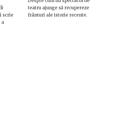
Despre cum un spectacol de
îi
teatru ajunge să recupereze
i scrie
frânturi ale istorie recente.
 a