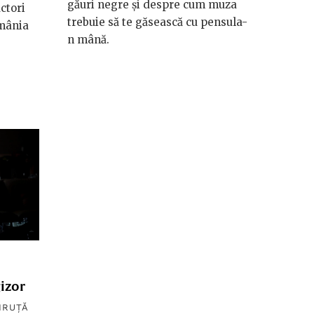
găuri negre și despre cum muza
ctori
trebuie să te găsească cu pensula-
omânia
n mână.
gizor
IRUȚĂ