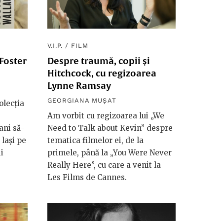
V.I.P.
/
FILM
 Foster
Despre traumă, copii și
Hitchcock, cu regizoarea
Lynne Ramsay
GEORGIANA MUȘAT
olecția
Am vorbit cu regizoarea lui „We
ani să-
Need to Talk about Kevin” despre
 lași pe
tematica filmelor ei, de la
i
primele, până la „You Were Never
Really Here”, cu care a venit la
Les Films de Cannes.