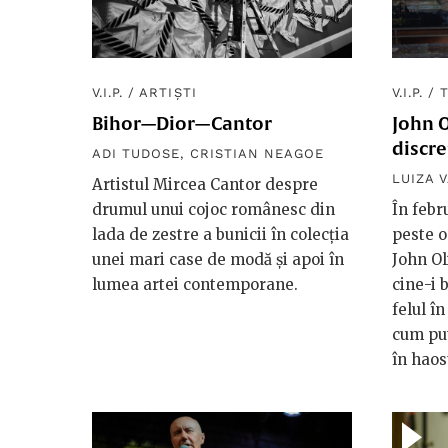
V.I.P.
/
ARTIȘTI
V.I.P.
/
Bihor—Dior—Cantor
John 
discre
ADI TUDOSE
,
CRISTIAN NEAGOE
LUIZA V
Artistul Mircea Cantor despre
drumul unui cojoc românesc din
În febr
lada de zestre a bunicii în colecția
peste o
unei mari case de modă și apoi în
John Ol
lumea artei contemporane.
cine-i 
felul în
cum pu
în haos