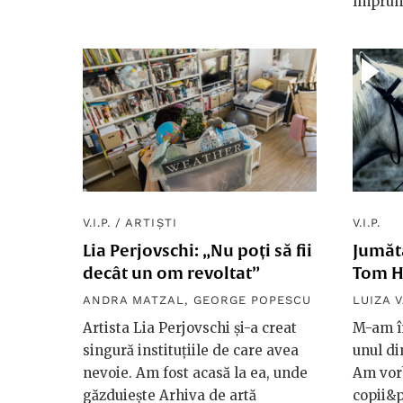
împrumu
V.I.P.
/
ARTIȘTI
V.I.P.
Lia Perjovschi: „Nu poți să fii
Jumăta
decât un om revoltat”
Tom H
ANDRA MATZAL
,
GEORGE POPESCU
LUIZA V
Artista Lia Perjovschi și-a creat
M-am în
singură instituțiile de care avea
unul di
nevoie. Am fost acasă la ea, unde
Am vor
găzduiește Arhiva de artă
copii&p