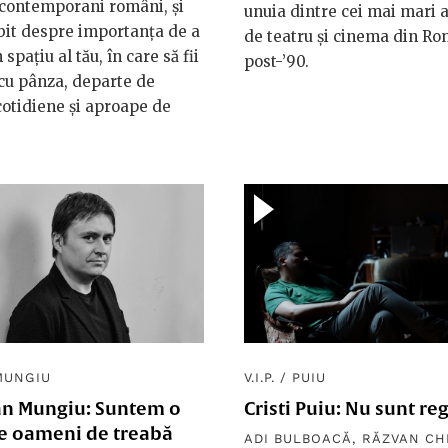
 contemporani români, şi
unuia dintre cei mai mari a
it despre importanţa de a
de teatru și cinema din R
spaţiu al tău, în care să fii
post-’90.
cu pânza, departe de
 cotidiene şi aproape de
MUNGIU
V.I.P.
/
PUIU
ian Mungiu: Suntem o
Cristi Puiu: Nu sunt re
de oameni de treabă
ADI BULBOACĂ
,
RĂZVAN CH