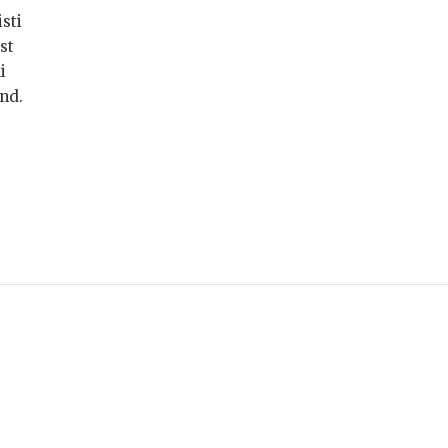
isti
st
i
nd.