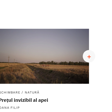
SCHIMBARE
/
NATURĂ
SCHIM
Prețul invizibil al apei
Diplom
macro
OANA FILIP