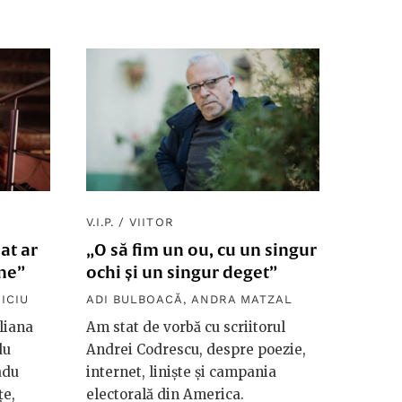
V.I.P.
/
VIITOR
at ar
„O să fim un ou, cu un singur
ine”
ochi și un singur deget”
ICIU
ADI BULBOACĂ
,
ANDRA MATZAL
liana
Am stat de vorbă cu scriitorul
du
Andrei Codrescu, despre poezie,
adu
internet, liniște și campania
țe,
electorală din America.