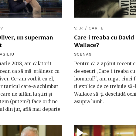
TV
V.I.P.
/
CARTE
Oliver, un superman
Care-i treaba cu David
t
Wallace?
ASILIU
SCENA9
uarie 2018, am călătorit
Pentru că a apărut recent c
cean ca să mă-ntâlnesc cu
de eseuri „Care-i treaba cu
iver. Ce-am vorbit cu el,
homarul?”, am rugat cinci f
britanicul care-a schimbat
ți explice de ce trebuie să-l
 care ne uităm la știri și
Wallace să-ți deschidă ochi
tem (putem?) face ordine
asupra lumii.
ul din jur, află mai departe.