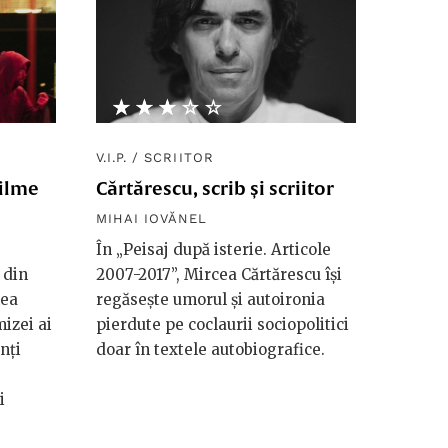
★★★★★
☆☆☆☆☆
V.I.P.
/
SCRIITOR
filme
Cărtărescu, scrib și scriitor
MIHAI IOVĂNEL
În „Peisaj după isterie. Articole
 din
2007-2017”, Mircea Cărtărescu își
mea
regăsește umorul și autoironia
izei ai
pierdute pe coclaurii sociopolitici
nți
doar în textele autobiografice.
i