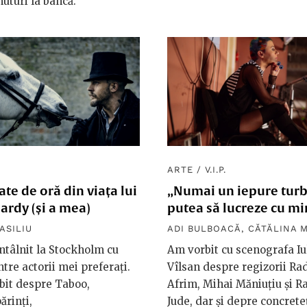
turi la bancă.
ARTE
/
V.I.P.
te de oră din viața lui
„Numai un iepure turb
ardy (și a mea)
putea să lucreze cu m
ASILIU
ADI BULBOACĂ
,
CĂTĂLINA M
tâlnit la Stockholm cu
Am vorbit cu scenografa Iu
ntre actorii mei preferați.
Vîlsan despre regizorii Ra
bit despre Taboo,
Afrim, Mihai Măniuțiu și R
ărinți,
Jude, dar și depre concrete