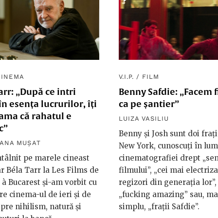
CINEMA
V.I.P.
/
FILM
arr: „După ce intri
Benny Safdie: „Facem 
în esența lucrurilor, îți
ca pe șantier”
ama că rahatul e
LUIZA VASILIU
c”
Benny și Josh sunt doi frați
ANA MUȘAT
New York, cunoscuți în lu
tâlnit pe marele cineast
cinematografiei drept „sem
 Béla Tarr la Les Films de
filmului”, „cei mai electriza
à Bucarest și-am vorbit cu
regizori din generația lor”,
re cinema-ul de ieri și de
„fucking amazing” sau, ma
spre nihilism, natură și
simplu, „frații Safdie”.