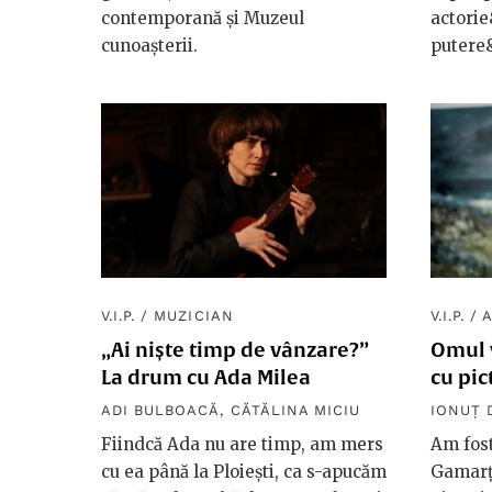
contemporană și Muzeul
actorie
cunoașterii.
putere&
V.I.P.
/
MUZICIAN
V.I.P.
/
A
„Ai niște timp de vânzare?”
Omul v
La drum cu Ada Milea
cu pi
ADI BULBOACĂ
,
CĂTĂLINA MICIU
IONUȚ 
Fiindcă Ada nu are timp, am mers
Am fost
cu ea până la Ploiești, ca s-apucăm
Gamarţ,