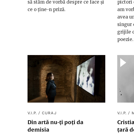
să stăm de vorbă despre ce face și
pictori
ce o ține-n priză.
am vorb
avea un 
singur 
grijile
poezie.
V.I.P.
/
CURAJ
V.I.P.
/
Din artă nu-ți poți da
Crist
demisia
țară 