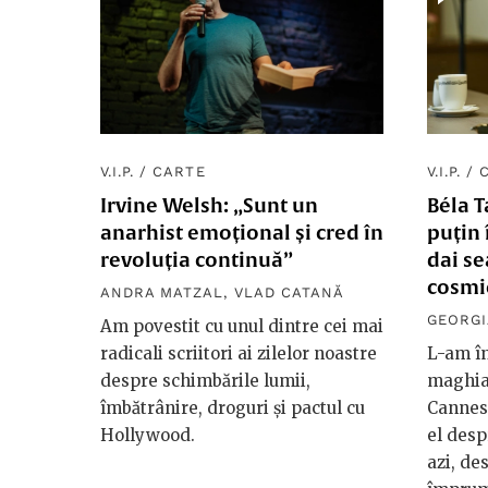
V.I.P.
/
CARTE
V.I.P.
/
Irvine Welsh: „Sunt un
Béla T
anarhist emoțional și cred în
puțin 
revoluția continuă”
dai se
cosmi
ANDRA MATZAL
,
VLAD CATANĂ
GEORGI
Am povestit cu unul dintre cei mai
radicali scriitori ai zilelor noastre
L-am în
despre schimbările lumii,
maghiar
îmbătrânire, droguri și pactul cu
Cannes 
Hollywood.
el desp
azi, de