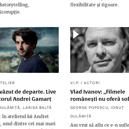
&storytelling,
flexibilitate și rigoare.
corupție.
TELIER
V.I.P.
/
ACTORI
ăzut de departe. Live
Vlad Ivanov: „Filmele
ctorul Andrei Gamarţ
românești nu oferă sol
DULĂMIȚĂ
,
LARISA BALTĂ
GEORGE POPESCU
,
IONUȚ
 în atelierul lui Andrei
DULĂMIȚĂ
 unul dintre cei mai mari
Am vrut să aflu ce e-n sufl