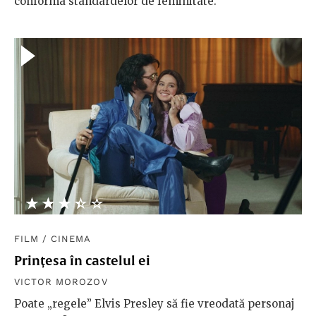
conforma standardelor de feminitate.
★★★★★
☆☆☆☆☆
FILM
/
CINEMA
Prințesa în castelul ei
VICTOR MOROZOV
Poate „regele” Elvis Presley să fie vreodată personaj