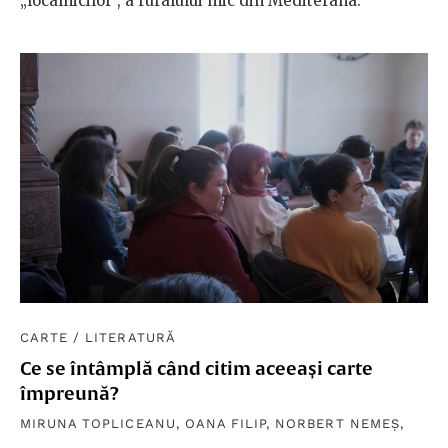
„localnicilor”, a ruralului mic din Mediterana.
CARTE
/
LITERATURĂ
Ce se întâmplă când citim aceeași carte
împreună?
MIRUNA TOPLICEANU
,
OANA FILIP
,
NORBERT NEMEȘ
,