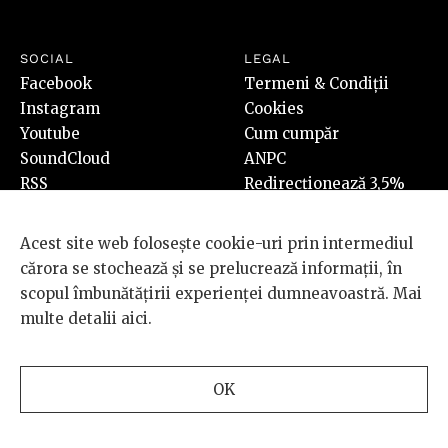
SOCIAL
LEGAL
Facebook
Termeni & Condiții
Instagram
Cookies
Youtube
Cum cumpăr
SoundCloud
ANPC
RSS
Redirecționează 3,5%
Acest site web folosește cookie-uri prin intermediul
cărora se stochează și se prelucrează informații, în
scopul îmbunătățirii experienței dumneavoastră. Mai
multe detalii
aici
.
© 2026 BRD Groupe Société Générale, toate drepturile rezervate.
Scena 9 este un proiect sustinut de
BRD GROUPE SOCIÉTÉ
GÉNÉRALE
.
OK