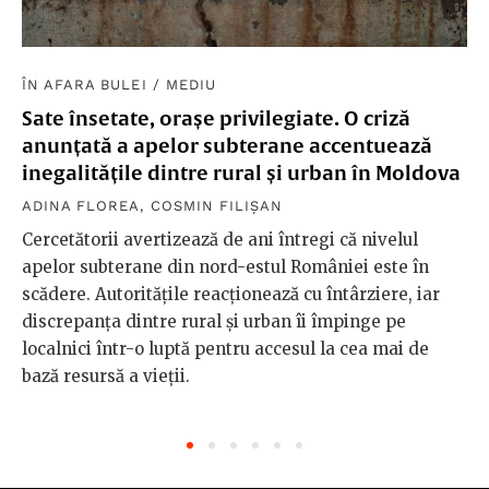
ÎN AFARA BULEI
/
MEDIU
Sate însetate, orașe privilegiate. O criză
anunțată a apelor subterane accentuează
inegalitățile dintre rural și urban în Moldova
ADINA FLOREA
,
COSMIN FILIȘAN
Cercetătorii avertizează de ani întregi că nivelul
apelor subterane din nord-estul României este în
scădere. Autoritățile reacționează cu întârziere, iar
discrepanța dintre rural și urban îi împinge pe
localnici într-o luptă pentru accesul la cea mai de
bază resursă a vieții.