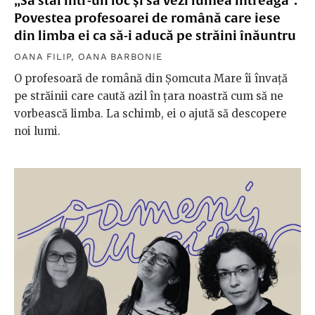
„Să stai într-un loc și să vezi lumea întreagă”.
Povestea profesoarei de română care iese
din limba ei ca să-i aducă pe străini înăuntru
OANA FILIP
,
OANA BARBONIE
O profesoară de română din Șomcuta Mare îi învață
pe străinii care caută azil în țara noastră cum să ne
vorbească limba. La schimb, ei o ajută să descopere
noi lumi.