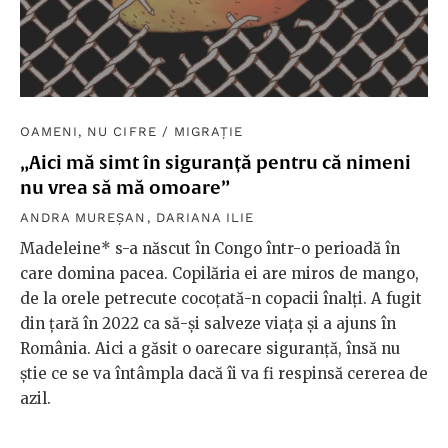
OAMENI, NU CIFRE
/
MIGRAȚIE
„Aici mă simt în siguranță pentru că nimeni
nu vrea să mă omoare”
ANDRA MUREȘAN
,
DARIANA ILIE
Madeleine* s-a născut în Congo într-o perioadă în
care domina pacea. Copilăria ei are miros de mango,
de la orele petrecute cocoțată-n copacii înalți. A fugit
din țară în 2022 ca să-și salveze viața și a ajuns în
România. Aici a găsit o oarecare siguranță, însă nu
știe ce se va întâmpla dacă îi va fi respinsă cererea de
azil.