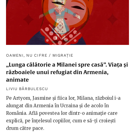
OAMENI, NU CIFRE
/
MIGRAȚIE
„Lunga călătorie a Milanei spre casă”. Viața și
războaiele unui refugiat din Armenia,
animate
LIVIU BĂRBULESCU
Pe Artyom, Jasmine și fiica lor, Milana, războiul i-a
alungat din Armenia în Ucraina și de acolo în
România. Află povestea lor dintr-o animație care
explică, pe înțelesul copiilor, cum e să-ți croiești
drum către pace.