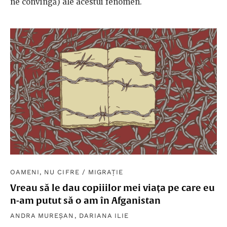
ne convingă) ale acestui fenomen.
OAMENI, NU CIFRE
/
MIGRAȚIE
Vreau să le dau copiiilor mei viața pe care eu
n-am putut să o am în Afganistan
ANDRA MUREȘAN
,
DARIANA ILIE