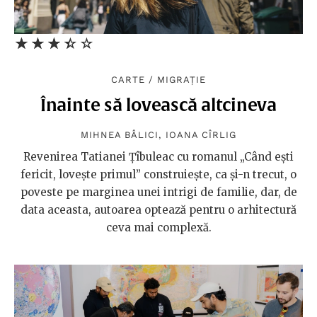
★★★★★
☆☆☆☆☆
CARTE
/
MIGRAȚIE
Înainte să lovească altcineva
MIHNEA BÂLICI
,
IOANA CÎRLIG
Revenirea Tatianei Țîbuleac cu romanul „Când ești
fericit, lovește primul” construiește, ca și-n trecut, o
poveste pe marginea unei intrigi de familie, dar, de
data aceasta, autoarea optează pentru o arhitectură
ceva mai complexă.