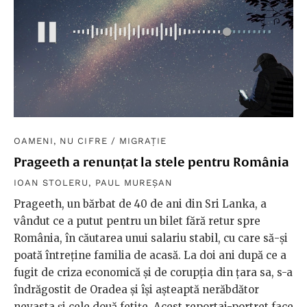
OAMENI, NU CIFRE
/
MIGRAȚIE
Prageeth a renunțat la stele pentru România
IOAN STOLERU
,
PAUL MUREȘAN
Prageeth, un bărbat de 40 de ani din Sri Lanka, a
vândut ce a putut pentru un bilet fără retur spre
România, în căutarea unui salariu stabil, cu care să-și
poată întreține familia de acasă. La doi ani după ce a
fugit de criza economică și de corupția din țara sa, s-a
îndrăgostit de Oradea și își așteaptă nerăbdător
nevasta și cele două fetițe. Acest reportaj-portret face