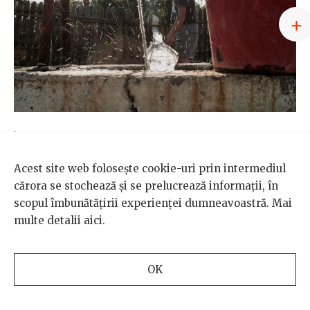
ÎN AFARA BULEI
/
MEDIU
Sate însetate, orașe privilegiate. O criză
Acest site web folosește cookie-uri prin intermediul
anunțată a apelor subterane accentuează
cărora se stochează și se prelucrează informații, în
inegalitățile dintre rural și urban în Moldova
scopul îmbunătățirii experienței dumneavoastră. Mai
ADINA FLOREA
,
COSMIN FILIȘAN
multe detalii
aici
.
Cercetătorii avertizează de ani întregi că nivelul
apelor subterane din nord-estul României este în
scădere. Autoritățile reacționează cu întârziere, iar
OK
discrepanța dintre rural și urban îi împinge pe
localnici într-o luptă pentru accesul la cea mai de