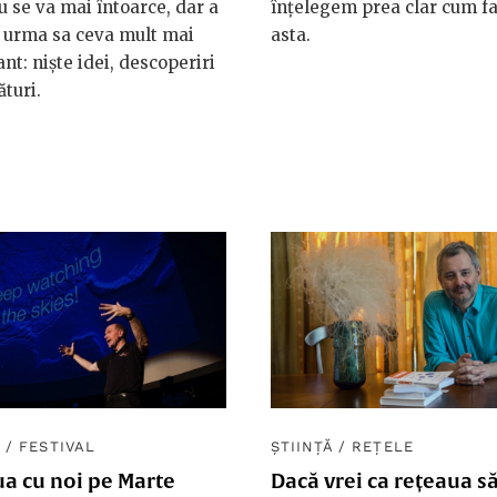
nu se va mai întoarce, dar a
înțelegem prea clar cum 
n urma sa ceva mult mai
asta.
nt: niște idei, descoperiri
ături.
Ă
/
FESTIVAL
ȘTIINȚĂ
/
REȚELE
a cu noi pe Marte
Dacă vrei ca rețeaua să