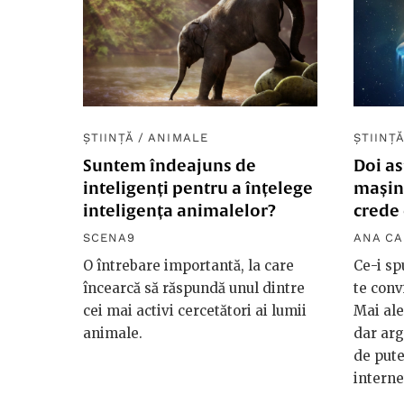
ȘTIINȚĂ
/
ANIMALE
ȘTIINȚ
Suntem îndeajuns de
Doi as
inteligenți pentru a înțelege
mașin
inteligența animalelor?
crede 
SCENA9
ANA C
O întrebare importantă, la care
Ce-i sp
încearcă să răspundă unul dintre
te conv
cei mai activi cercetători ai lumii
Mai ale
animale.
dar arg
de pute
interne