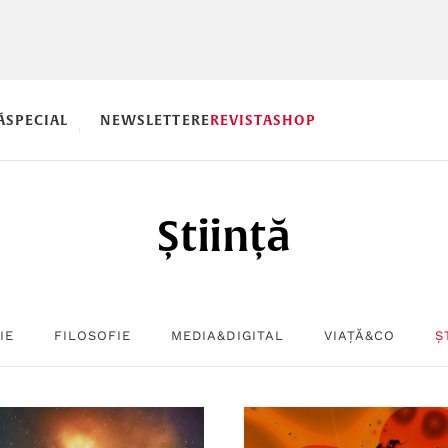
Ă
SPECIAL
NEWSLETTERE
REVISTA
SHOP
Știință
IE
FILOSOFIE
MEDIA&DIGITAL
VIAȚĂ&CO
Ș