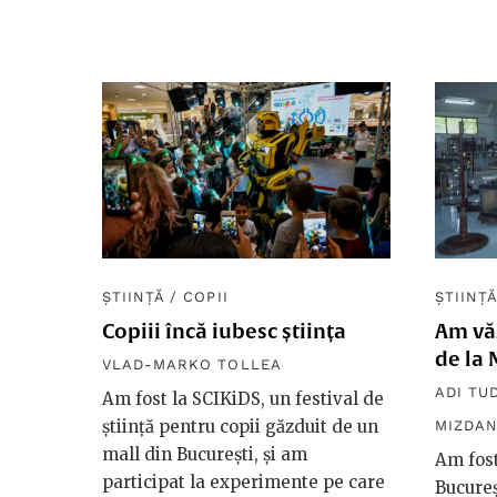
ȘTIINȚĂ
/
COPII
ȘTIINȚ
Copiii încă iubesc știința
Am vă
de la 
VLAD-MARKO TOLLEA
ADI TU
Am fost la SCIKiDS, un festival de
știință pentru copii găzduit de un
MIZDA
mall din București, și am
Am fost
participat la experimente pe care
Bucureș