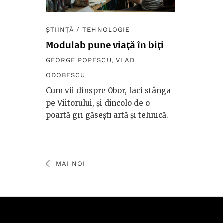
ȘTIINȚĂ
/
TEHNOLOGIE
Modulab pune viață în biți
GEORGE POPESCU
,
VLAD
ODOBESCU
Cum vii dinspre Obor, faci stânga
pe Viitorului, și dincolo de o
poartă gri găsești artă și tehnică.
MAI NOI