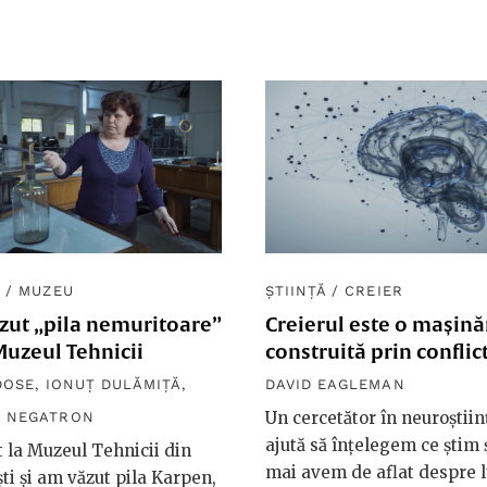
Ă
/
MUZEU
ȘTIINȚĂ
/
CREIER
zut „pila nemuritoare”
Creierul este o mașină
Muzeul Tehnicii
construită prin conflic
DOSE
,
IONUȚ DULĂMIȚĂ
,
DAVID EAGLEMAN
Un cercetător în neuroștiin
N NEGATRON
ajută să înțelegem ce știm ș
 la Muzeul Tehnicii din
mai avem de aflat despre
ti și am văzut pila Karpen,