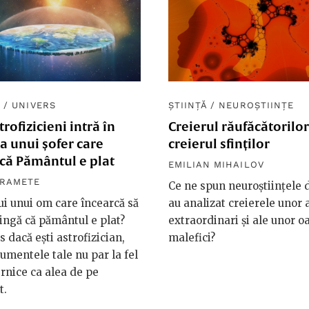
Ă
/
UNIVERS
ȘTIINȚĂ
/
NEUROȘTIINȚE
trofizicieni intră în
Creierul răufăcătorilor
a unui șofer care
creierul sfinților
că Pământul e plat
EMILIAN MIHAILOV
ARAMETE
Ce ne spun neuroștiințele 
ui unui om care încearcă să
au analizat creierele unor a
ingă că pământul e plat?
extraordinari și ale unor 
s dacă ești astrofizician,
malefici?
umentele tale nu par la fel
rnice ca alea de pe
t.