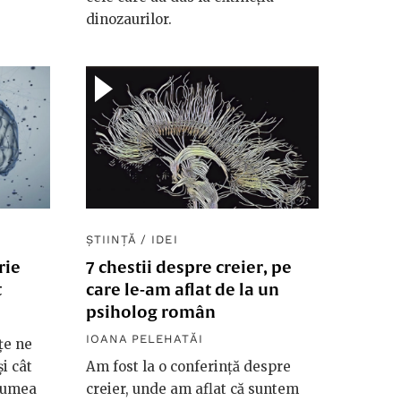
dinozaurilor.
ȘTIINȚĂ
/
IDEI
rie
7 chestii despre creier, pe
t
care le-am aflat de la un
psiholog român
IOANA PELEHATĂI
țe ne
i cât
Am fost la o conferință despre
 lumea
creier, unde am aflat că suntem