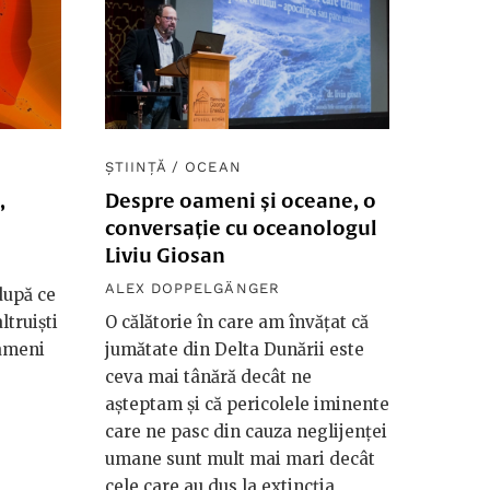
ȘTIINȚĂ
/
OCEAN
,
Despre oameni și oceane, o
conversație cu oceanologul
Liviu Giosan
ALEX DOPPELGÄNGER
după ce
ltruiști
O călătorie în care am învăţat că
oameni
jumătate din Delta Dunării este
ceva mai tânără decât ne
aşteptam şi că pericolele iminente
care ne pasc din cauza neglijenţei
umane sunt mult mai mari decât
cele care au dus la extincţia