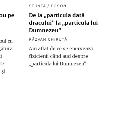
ȘTIINȚĂ
/
BOSON
nou pe
De la „particula dată
dracului” la „particula lui
Dumnezeu”
RĂZVAN CHIRUȚĂ
pul cu
gătura
Am aflat de ce se enervează
i
fizicienii când aud despre
 O
„particula lui Dumnezeu”.
 și