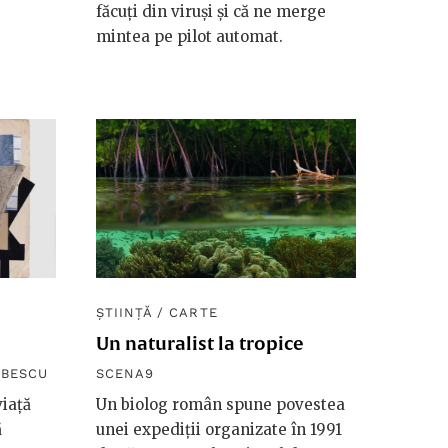
făcuți din viruși și că ne merge
mintea pe pilot automat.
ȘTIINȚĂ
/
CARTE
Un naturalist la tropice
OBESCU
SCENA9
iață
Un biolog român spune povestea
ă
unei expediții organizate în 1991