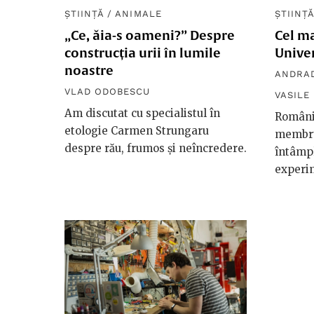
ȘTIINȚĂ
/
ANIMALE
ȘTIINȚ
„Ce, ăia-s oameni?” Despre
Cel m
construcția urii în lumile
Unive
noastre
ANDRAD
VLAD ODOBESCU
VASILE
Am discutat cu specialistul în
Români
etologie Carmen Strungaru
membru
despre rău, frumos și neîncredere.
întâmp
experim