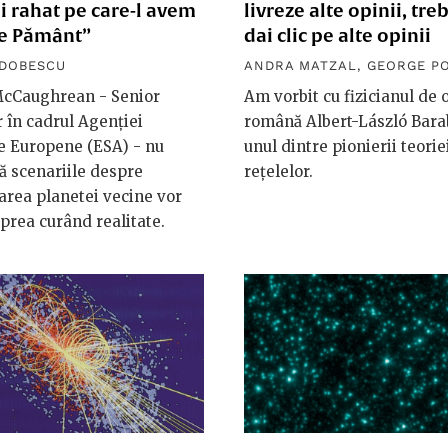
i rahat pe care-l avem
livreze alte opinii, tre
pe Pământ”
dai clic pe alte opinii
ODOBESCU
ANDRA MATZAL
,
GEORGE P
cCaughrean - Senior
Am vorbit cu fizicianul de 
 în cadrul Agenţiei
română Albert-László Bara
e Europene (ESA) - nu
unul dintre pionierii teorie
ă scenariile despre
rețelelor.
area planetei vecine vor
prea curând realitate.