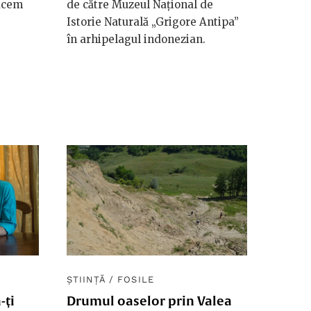
facem
de către Muzeul Național de
Istorie Naturală „Grigore Antipa”
în arhipelagul indonezian.
ȘTIINȚĂ
/
FOSILE
-ți
Drumul oaselor prin Valea