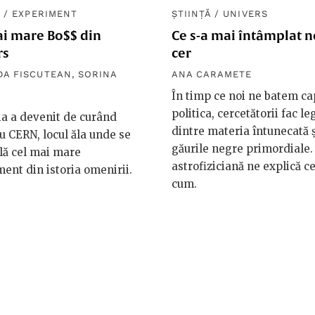
Ă
/
EXPERIMENT
ȘTIINȚĂ
/
UNIVERS
ai mare Bo$$ din
Ce s-a mai întâmplat 
rs
cer
A FISCUTEAN
,
SORINA
ANA CARAMETE
În timp ce noi ne batem ca
politica, cercetătorii fac le
a a devenit de curând
dintre materia întunecată ș
 CERN, locul ăla unde se
găurile negre primordiale.
lă cel mai mare
astrofiziciană ne explică ce
ent din istoria omenirii.
cum.