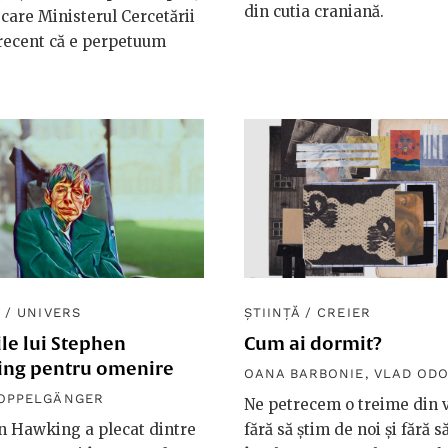
din cutia craniană.
care Ministerul Cercetării
recent că e perpetuum
Ă
/
UNIVERS
ȘTIINȚĂ
/
CREIER
le lui Stephen
Cum ai dormit?
ng pentru omenire
OANA BARBONIE
,
VLAD OD
DOPPELGÄNGER
Ne petrecem o treime din v
n Hawking a plecat dintre
fără să știm de noi și fără s