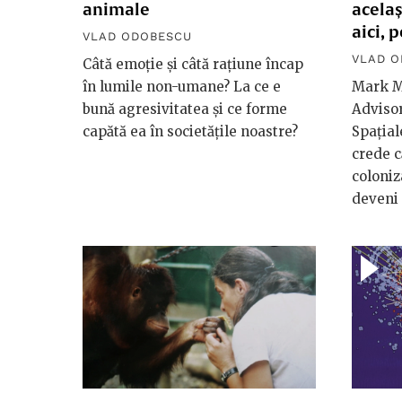
animale
acelaș
aici, 
VLAD ODOBESCU
VLAD 
Câtă emoție și câtă rațiune încap
în lumile non-umane? La ce e
Mark M
bună agresivitatea și ce forme
Advisor
capătă ea în societățile noastre?
Spaţial
crede c
coloniz
deveni 