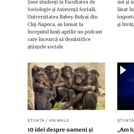
Șase studenți la Facultatea de
noi și 
Sociologie și Asistență Socială,
lăsat î
Universitatea Babeş-Bolyai din
importa
Cluj-Napoca, au lansat la
și învăț
începutul lunii aprilie un podcast
care încearcă să demistifice
științele sociale.
ȘTIINȚĂ
/
ANIMALE
ȘTIINȚ
10 idei despre oameni și
„Am lu