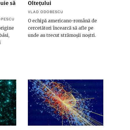
buie să
Oltețului
VLAD ODOBESCU
OPESCU
O echipă americano-română de
origine
cercetători încearcă să afle pe
bási,
unde au trecut strămoșii noștri.
i